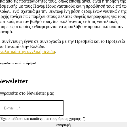
ία από τις προτεραιότητές τους, όπως επισημαίνει, είναι η τήρηση της
έσμευσής με τους Παναμέζους ναυτικούς και η προώθησή τους επί τω
λοίων, ενώ σχετικά με την βελτιωμένη βάση δεδομένων ναυτικών της
ρχής τονίζει πως παρέχει στους πελάτες σαφείς πληροφορίες για τους
αυτικούς και τον βαθμό τους, διευκολύνοντας έτσι τις ναυτιλιακές
ταιρείες οι οποίες ενδιαφέρονται να προσλάβουν προσωπικό από τον
αναμά.
 συνέντευξη έγινε σε συνεργασία με την Πρεσβεία και το Προξενείο
ου Παναμά στην Ελλάδα.
ναλυτικά στην αγγλική σελίδα
:
οιραστείτε αυτό το άρθρο!
Newsletter
γγραφείτε στο Newsletter μας
Έχω διαβάσει και αποδέχομαι τους όρους χρήσης.
*
εγγραφή