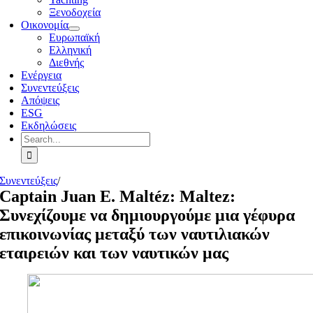
Ξενοδοχεία
Οικονομία
Ευρωπαϊκή
Ελληνική
Διεθνής
Ενέργεια
Συνεντεύξεις
Απόψεις
ESG
Εκδηλώσεις
Search
for:
Συνεντεύξεις
/
Captain Juan E. Maltéz: Maltez:
Συνεχίζουμε να δημιουργούμε μια γέφυρα
επικοινωνίας μεταξύ των ναυτιλιακών
εταιρειών και των ναυτικών μας