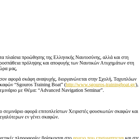
τα πλαίσια προώθησης της Ελληνικής Ναυτοσύνης, αλλά και στη
ροσπάθεια πρόληψης και αποφυγής των Ναυτικών Ατυχημάτων στη
ώρα μας,
σον αφορά σκάφη αναψυχής, διοργανώνεται στην Σχολή, Ταχυπλόων
καφών “Sgouros Training Boat” (
http://www.sgouros-trainingboat.gr/
),
εμινάριο με Θέμα: “Advanced Navigation Seminar”.
ο σεμινάριο αφορά επιτοπλείστων Χειριστές φουσκωτών σκαφών και
εγαλύτερων εν γένει σκαφών.
χετικές πληροφορίες βρίσκονται στο
αρχειο που επισυναπτεται
και στ