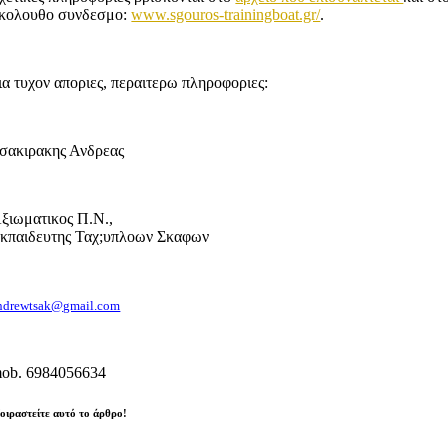
κολουθο συνδεσμο:
www.sgouros-trainingboat.gr/
.
ια τυχον αποριες, περαιτερω πληροφοριες:
σακιρακης Ανδρεας
ξιωματικος Π.Ν.,
κπαιδευτης Ταχ;υπλοων Σκαφων
ndrewtsak@gmail.com
ob. 6984056634
οιραστείτε αυτό το άρθρο!