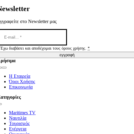
Newsletter
γγραφείτε στο Newsletter μας
Έχω διαβάσει και αποδέχομαι τους όρους χρήσης.
*
εγγραφή
ρήσιμα
Toggle
Navigation
Η Εταιρεία
Όροι Χρήσης
Επικοινωνία
ατηγορίες
Toggle
Navigation
Maritimes TV
Ναυτιλία
Τουρισμός
Ενέργεια