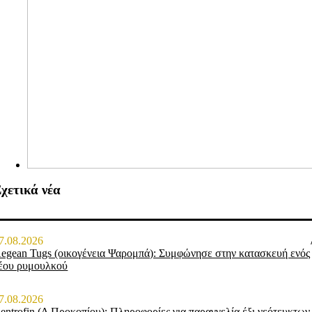
χετικά νέα
7.08.2026
egean Tugs (οικογένεια Ψαρομπά): Συμφώνησε στην κατασκευή ενός
έου ρυμουλκού
7.08.2026
entrofin (Δ.Προκοπίου): Πληροφορίες για παραγγελία έξι νεότευκτων