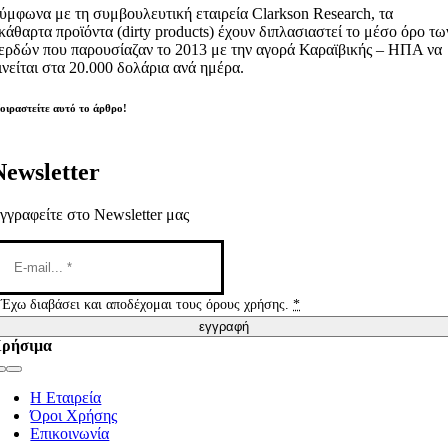
ύμφωνα με τη συμβουλευτική εταιρεία Clarkson Research, τα
κάθαρτα προϊόντα (dirty products) έχουν διπλασιαστεί το μέσο όρο τω
ερδών που παρουσίαζαν το 2013 με την αγορά Καραϊβικής – ΗΠΑ να
ινείται στα 20.000 δολάρια ανά ημέρα.
οιραστείτε αυτό το άρθρο!
Newsletter
γγραφείτε στο Newsletter μας
Έχω διαβάσει και αποδέχομαι τους όρους χρήσης.
*
εγγραφή
ρήσιμα
Toggle
Navigation
Η Εταιρεία
Όροι Χρήσης
Επικοινωνία