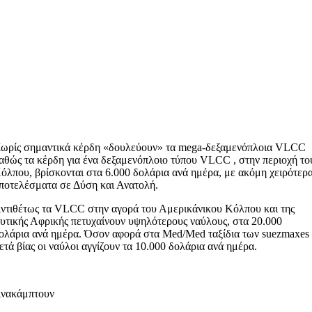
ωρίς σημαντικά κέρδη «δουλεύουν» τα mega-δεξαμενόπλοια VLCC
αθώς τα κέρδη για ένα δεξαμενόπλοιο τύπου VLCC , στην περιοχή το
όλπου, βρίσκονται στα 6.000 δολάρια ανά ημέρα, με ακόμη χειρότερ
ποτελέσματα σε Δύση και Ανατολή.
ντιθέτως τα VLCC στην αγορά του Αμερικάνικου Κόλπου και της
υτικής Αφρικής πετυχαίνουν υψηλότερους ναύλους, στα 20.000
ολάρια ανά ημέρα. Όσον αφορά στα Med/Med ταξίδια των suezmaxes
ετά βίας οι ναύλοι αγγίζουν τα 10.000 δολάρια ανά ημέρα.
νακάμπτουν