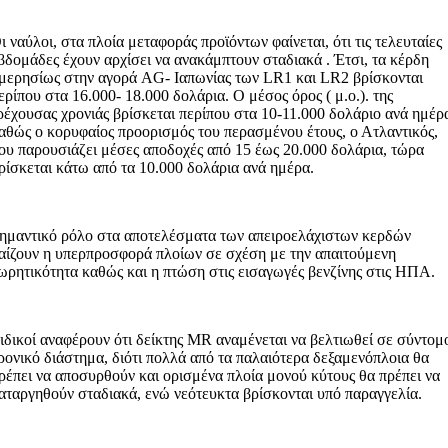
ι ναύλοι, στα πλοία μεταφοράς προϊόντων φαίνεται, ότι τις τελευταίες
βδομάδες έχουν αρχίσει να ανακάμπτουν σταδιακά . Έτσι, τα κέρδη
μερησίως στην αγορά AG- Ιαπωνίας των LR1 και LR2 βρίσκονται
ερίπου στα 16.000- 18.000 δολάρια. Ο μέσος όρος ( μ.ο.). της
ρέχουσας χρονιάς βρίσκεται περίπου στα 10-11.000 δολάριο ανά ημέρ
αθώς ο κορυφαίος προορισμός του περασμένου έτους, ο Ατλαντικός,
ου παρουσιάζει μέσες αποδοχές από 15 έως 20.000 δολάρια, τώρα
ρίσκεται κάτω από τα 10.000 δολάρια ανά ημέρα.
ημαντικό ρόλο στα αποτελέσματα των απειροελάχιστων κερδών
αίζουν η υπερπροσφορά πλοίων σε σχέση με την απαιτούμενη
ωρητικότητα καθώς και η πτώση στις εισαγωγές βενζίνης στις ΗΠΑ.
ιδικοί αναφέρουν ότι δείκτης MR αναμένεται να βελτιωθεί σε σύντομ
ρονικό διάστημα, διότι πολλά από τα παλαιότερα δεξαμενόπλοια θα
ρέπει να αποσυρθούν και ορισμένα πλοία μονού κύτους θα πρέπει να
αταργηθούν σταδιακά, ενώ νεότευκτα βρίσκονται υπό παραγγελία.