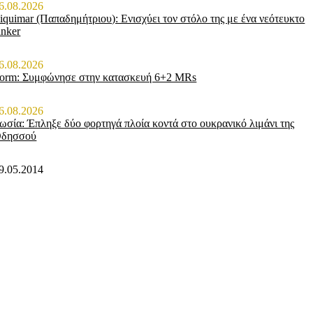
6.08.2026
iquimar (Παπαδημήτριου): Ενισχύει τον στόλο της με ένα νεότευκτο
anker
6.08.2026
orm: Συμφώνησε στην κατασκευή 6+2 MRs
6.08.2026
ωσία: Έπληξε δύο φορτηγά πλοία κοντά στο ουκρανικό λιμάνι της
δησσού
9.05.2014