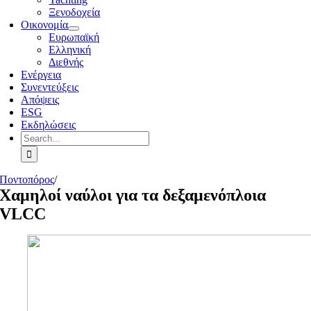
Ξενοδοχεία
Οικονομία
Ευρωπαϊκή
Ελληνική
Διεθνής
Ενέργεια
Συνεντεύξεις
Απόψεις
ESG
Εκδηλώσεις
Search
for:
Ποντοπόρος
/
Χαμηλοί ναύλοι για τα δεξαμενόπλοια
VLCC