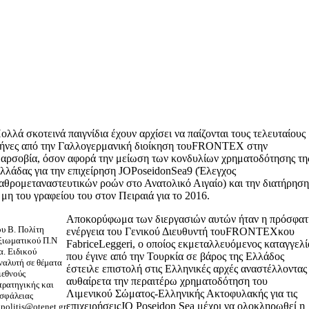
ολλά σκοτεινά παιγνίδια έχουν αρχίσει να παίζονται τους τελευταίους
ήνες από την Γαλλογερμανική διοίκηση τουFRONTEX στην
αρσοβία, όσον αφορά την μείωση των κονδυλίων χρηματοδότησης τη
λλάδας για την επιχείρηση JOPoseidonSea9 (Έλεγχος
αθρομεταναστευτικών ροών στο Ανατολικό Αιγαίο) και την διατήρησ
 μη του γραφείου του στον Πειραιά για το 2016.
Αποκορύφωμα των διεργασιών αυτών ήταν η πρόσφατ
ου Β. Πολίτη
ενέργεια του Γενικού Διευθυντή τουFRONTEXκου
ξιωματικού Π.Ν
FabriceLeggeri, ο οποίος εκμεταλλευόμενος καταγγελί
.α. Ειδικού
που έγινε από την Τουρκία σε βάρος της Ελλάδος
ναλυτή σε θέματα
έστειλε επιστολή στις Ελληνικές αρχές αναστέλλοντας
ιεθνούς
αυθαίρετα την περαιτέρω χρηματοδότηση του
τρατηγικής και
Λιμενικού Σώματος-Ελληνικής Ακτοφυλακής για τις
σφάλειας
επιχειρήσειςJO Poseidon Sea μέχρι να ολοκληρωθεί η
bpolitis@otenet.gr