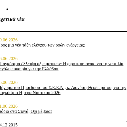
χετικά νέα
9.06.2026
ρος μια νέα τάξη ελέγχου των ροών ενέργειας;
6.06.2026
Παγκόσμια έλλειψη αξιωματικών: Ηχηρό καμπανάκι για τη ναυτιλία,
εγάλη ευκαιρία για την Ελλάδα»
5.06.2026
ήνυμα του Προέδρου του Σ.Ε.Ε.Ν., κ. Διονύση Θεοδωράτου, για την
αγκόσμια Ημέρα Ναυτικού 2026
1.06.2026
ιόδια στα Στενά; Οχι βέβαια!
4.12.2015