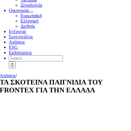
Ξενοδοχεία
Οικονομία
Ευρωπαϊκή
Ελληνική
Διεθνής
Ενέργεια
Συνεντεύξεις
Απόψεις
ESG
Εκδηλώσεις
Search
for:
Απόψεις
/
ΤΑ ΣΚΟΤΕΙΝΑ ΠΑΙΓΝΙΔΙΑ ΤΟΥ
FRONTEX ΓΙΑ ΤΗΝ ΕΛΛΑΔΑ