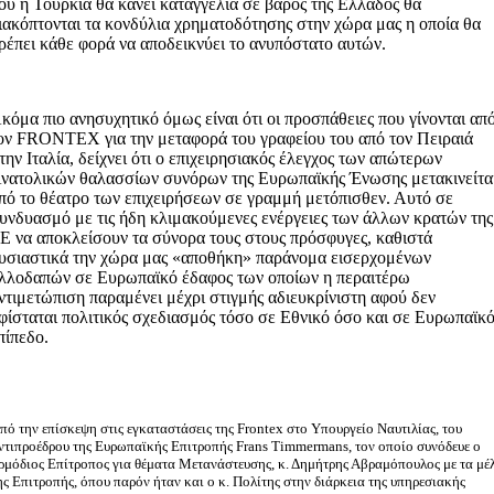
ου η Τουρκία θα κάνει καταγγελία σε βάρος της Ελλάδος θα
ιακόπτονται τα κονδύλια χρηματοδότησης στην χώρα μας η οποία θα
ρέπει κάθε φορά να αποδεικνύει το ανυπόστατο αυτών.
κόμα πιο ανησυχητικό όμως είναι ότι οι προσπάθειες που γίνονται απ
ον FRONTEX για την μεταφορά του γραφείου του από τον Πειραιά
την Ιταλία, δείχνει ότι ο επιχειρησιακός έλεγχος των απώτερων
νατολικών θαλασσίων συνόρων της Ευρωπαϊκής Ένωσης μετακινείτα
πό το θέατρο των επιχειρήσεων σε γραμμή μετόπισθεν. Αυτό σε
υνδυασμό με τις ήδη κλιμακούμενες ενέργειες των άλλων κρατών της
Ε να αποκλείσουν τα σύνορα τους στους πρόσφυγες, καθιστά
υσιαστικά την χώρα μας «αποθήκη» παράνομα εισερχομένων
λλοδαπών σε Ευρωπαϊκό έδαφος των οποίων η περαιτέρω
ντιμετώπιση παραμένει μέχρι στιγμής αδιευκρίνιστη αφού δεν
φίσταται πολιτικός σχεδιασμός τόσο σε Εθνικό όσο και σε Ευρωπαϊκ
πίπεδο.
πό την επίσκεψη στις εγκαταστάσεις της Frontex στο Υπουργείο Ναυτιλίας, του
ντιπροέδρου της Ευρωπαϊκής Επιτροπής Frans Timmermans, τον οποίο συνόδευε ο
ρμόδιος Επίτροπος για θέματα Μετανάστευσης, κ. Δημήτρης Αβραμόπουλος με τα μέ
ης Επιτροπής, όπου παρόν ήταν και ο κ. Πολίτης στην διάρκεια της υπηρεσιακής