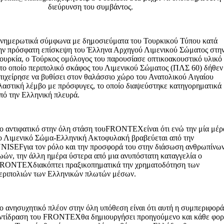
διεύρυνση του συμβάντος.
νημερωτικά σύμφωνα με δημοσιεύματα του Τουρκικού Τύπου κατά
ην πρόσφατη επίσκεψη του Έλληνα Αρχηγού Λιμενικού Σώματος στη
ουρκία, ο Τούρκος ομόλογος του παρουσίασε οπτικοακουστικό υλικό
το οποίο περιπολικό σκάφος του Λιμενικού Σώματος (ΠΛΣ 60) δήθεν
πιχείρησε να βυθίσει στον θαλάσσιο χώρο του Ανατολικού Αιγαίου
λαστική λέμβο με πρόσφυγες, το οποίο διαψεύστηκε κατηγορηματικά
πό την Ελληνική πλευρά.
ο αντιφατικό στην όλη στάση τουFRONTEXείναι ότι ενώ την μία μέρ
ο Λιμενικό Σώμα-Ελληνική Ακτοφυλακή βραβεύεται από την
NISEFγια τον ρόλο και την προσφορά του στην διάσωση ανθρωπίνω
ωών, την άλλη ημέρα ύστερα από μια ανυπόστατη καταγγελία ο
RONTEXδιακόπτει πραξικοπηματικά την χρηματοδότηση των
εριπολιών των Ελληνικών πλωτών μέσων.
ο ανησυχητικό πλέον στην όλη υπόθεση είναι ότι αυτή η συμπεριφορά
ντίδραση του FRONTEXθα δημιουργήσει προηγούμενο και κάθε φο