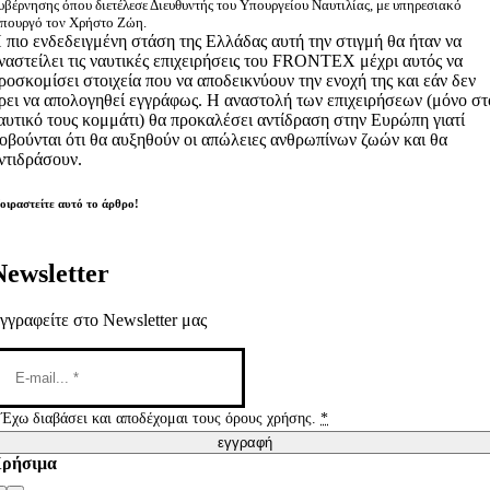
υβέρνησης όπου διετέλεσε Διευθυντής του Υπουργείου Ναυτιλίας, με υπηρεσιακό
πουργό τον Χρήστο Ζώη.
 πιο ενδεδειγμένη στάση της Ελλάδας αυτή την στιγμή θα ήταν να
ναστείλει τις ναυτικές επιχειρήσεις του FRONTEX μέχρι αυτός να
ροσκομίσει στοιχεία που να αποδεικνύουν την ενοχή της και εάν δεν
ρει να απολογηθεί εγγράφως. Η αναστολή των επιχειρήσεων (μόνο στ
αυτικό τους κομμάτι) θα προκαλέσει αντίδραση στην Ευρώπη γιατί
οβούνται ότι θα αυξηθούν οι απώλειες ανθρωπίνων ζωών και θα
ντιδράσουν.
οιραστείτε αυτό το άρθρο!
Newsletter
γγραφείτε στο Newsletter μας
Έχω διαβάσει και αποδέχομαι τους όρους χρήσης.
*
εγγραφή
ρήσιμα