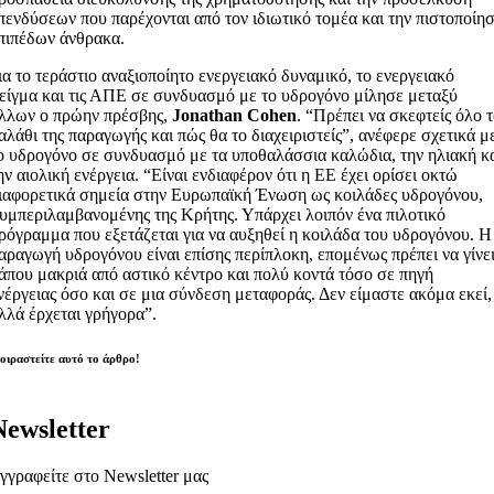
πενδύσεων που παρέχονται από τον ιδιωτικό τομέα και την πιστοποίη
πιπέδων άνθρακα.
ια το τεράστιο αναξιοποίητο ενεργειακό δυναμικό, το ενεργειακό
είγμα και τις ΑΠΕ σε συνδυασμό με το υδρογόνο μίλησε μεταξύ
λλων ο πρώην πρέσβης,
Jonathan Cohen
. “Πρέπει να σκεφτείς όλο 
αλάθι της παραγωγής και πώς θα το διαχειριστείς”, ανέφερε σχετικά μ
ο υδρογόνο σε συνδυασμό με τα υποθαλάσσια καλώδια, την ηλιακή κ
ην αιολική ενέργεια. “Είναι ενδιαφέρον ότι η ΕΕ έχει ορίσει οκτώ
ιαφορετικά σημεία στην Ευρωπαϊκή Ένωση ως κοιλάδες υδρογόνου,
υμπεριλαμβανομένης της Κρήτης. Υπάρχει λοιπόν ένα πιλοτικό
ρόγραμμα που εξετάζεται για να αυξηθεί η κοιλάδα του υδρογόνου. Η
αραγωγή υδρογόνου είναι επίσης περίπλοκη, επομένως πρέπει να γίνε
άπου μακριά από αστικό κέντρο και πολύ κοντά τόσο σε πηγή
νέργειας όσο και σε μια σύνδεση μεταφοράς. Δεν είμαστε ακόμα εκεί,
λλά έρχεται γρήγορα”.
οιραστείτε αυτό το άρθρο!
Newsletter
γγραφείτε στο Newsletter μας