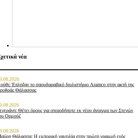
χετικά νέα
9.08.2026
ούθι: Έπληξαν το σαουδαραβικό διυλιστήριο Aramco στην ακτή της
ρυθράς Θάλασσας
9.08.2026
εχεράνη: Θέτει όρους για οποιοδήποτε εκ νέου άνοιγμα των Στενών
ου Ορμούζ
8.08.2026
αύρη Θάλασσα: Η εμπορική ναυτιλία στην πρώτη γραμμή ενός