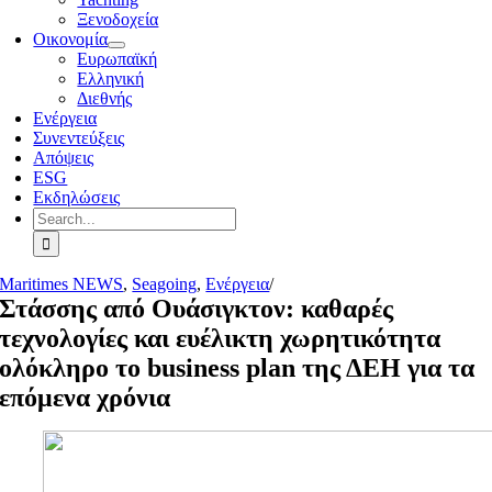
Ξενοδοχεία
Οικονομία
Ευρωπαϊκή
Ελληνική
Διεθνής
Ενέργεια
Συνεντεύξεις
Απόψεις
ESG
Εκδηλώσεις
Search
for:
Maritimes NEWS
,
Seagoing
,
Ενέργεια
/
Στάσσης από Ουάσιγκτον: καθαρές
τεχνολογίες και ευέλικτη χωρητικότητα
ολόκληρο το business plan της ΔΕΗ για τα
επόμενα χρόνια