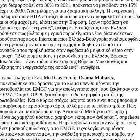
ίχαν διαμορφωθεί στο 30% το 2021, πρόκειται να μειωθούν στο 15%
έχρι το 2030. Άρα μιλάμε για μια δραματική αλλαγή. Η ενεργειακή
ιπλωματία των ΗΠΑ εστιάζει ιδιαίτερα στο να διασφαλιστεί ότι οι φίλ
αι οι σύμμαχοί μας, ιδιαίτερα στην Ευρώπη, έχουν πρόσβαση σε
ξιόπιστες πηγές ενέργειας”, ανέφερε. Εστιάζοντας στην Ελλάδα
ρόσθεσε πως βλέπουμε μερικά παραδείγματα νέων διασυνδέσεων
ροσθέτοντας πως ο Interconnector Ελλάδα-Βουλγαρία αναδιαμορφώνε
α ενεργειακά μονοπάτια της περιοχής και βοηθά να σπάσει το
ονοπώλιο του προβλήματος στον εφοδιασμό με φυσικό αέριο στην
εριοχή. “Βλέπουμε επίσης τη διασύνδεση της Ελλάδας Βόρειας
ακεδονίας – έναν τρόπο σύνδεσης της Βόρειας Μακεδονίας και
ύξησης της ενεργειακής της ασφάλειας”, αναφέρει.
 επικεφαλής του East Med Gas Forum,
Osama Mobarez
,
πικεντρώθηκε στις δράσεις για το κλίμα υπενθυμίζοντας την
ρωτοβουλία του EMGF για την απολιγνιτοποίηση, που ξεκίνησαν στο
OP27. “Στην COP28, ξεκινήσαμε τη δεύτερη φάση αυτής της
ρωτοβουλίας. Και ο κύριος στόχος μας από αυτό είναι πώς μπορούμε
α παράγουμε περισσότερο αέριο, αλλά με πιο υπεύθυνο τρόπο; Πώς
πορούμε να μετατρέψουμε την Ανατολική Μεσόγειο σε παροχή
νέργειας χαμηλού κόστους, χαμηλών εκπομπών άνθρακα;”, σημείωσε
αρακτηριστικά προσθέτοντας Η πρωτοβουλία αυτή αναγνώρισε τους
έντε βασικούς πυλώνες για το EMGF: τεχνολογία, εναρμόνιση
ολιτικών και κανονισμών, την ανάδειξη της περιοχής σε κόμβο, την
ροσπάθεια διευκόλυνσης της χρηματοδότησης και την προσέλκυση