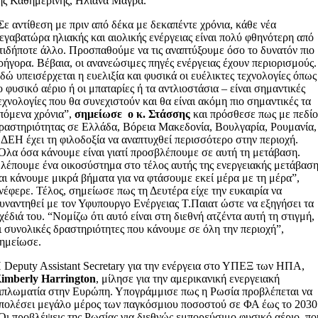
ης Καθημερινής, Ηλιάνα Μάγρα.
Σε αντίθεση με πριν από δέκα με δεκαπέντε χρόνια, κάθε νέα
εγαβατώρα ηλιακής και αιολικής ενέργειας είναι πολύ φθηνότερη από
τιδήποτε άλλο. Προσπαθούμε να τις αναπτύξουμε όσο το δυνατόν πιο
ρήγορα. Βέβαια, οι ανανεώσιμες πηγές ενέργειας έχουν περιορισμούς.
δώ υπεισέρχεται η ευελιξία και φυσικά οι ευέλικτες τεχνολογίες όπως
ο φυσικό αέριο ή οι μπαταρίες ή τα αντλιοστάσια – είναι σημαντικές
εχνολογίες που θα συνεχιστούν και θα είναι ακόμη πιο σημαντικές τα
πόμενα χρόνια”,
σημείωσε ο κ. Στάσσης
και πρόσθεσε πως με πεδί
ραστηριότητας σε Ελλάδα, Βόρεια Μακεδονία, Βουλγαρία, Ρουμανία,
 ΔΕΗ έχει τη φιλοδοξία να αναπτυχθεί περισσότερο στην περιοχή.
Όλα όσα κάνουμε είναι γιατί προσβλέπουμε σε αυτή τη μετάβαση.
λέπουμε ένα οικοσύστημα στο τέλος αυτής της ενεργειακής μετάβασ
αι κάνουμε μικρά βήματα για να φτάσουμε εκεί μέρα με τη μέρα”,
νέφερε. Τέλος, σημείωσε πως τη Δευτέρα είχε την ευκαιρία να
υναντηθεί με τον Υφυπουργο Ενέργειας Τ.Παιατ ώστε να εξηγήσει τα
χέδιά του. “Νομίζω ότι αυτό είναι στη διεθνή ατζέντα αυτή τη στιγμή,
ι συνολικές δραστηριότητες που κάνουμε σε όλη την περιοχή”,
ημείωσε.
 Deputy Assistant Secretary για την ενέργεια στο ΥΠΕΞ των ΗΠΑ,
imberly Harrington
, μίλησε για την αμερικανική ενεργειακή
ιπλωματία στην Ευρώπη. Υπογράμμισε πως η Ρωσία προβλέπεται να
πολέσει μεγάλο μέρος των παγκόσμιου ποσοστού σε ΦΑ έως το 2030
Οι προβλέψεις της Ρωσίας για διεθνώς εμπορεύσιμο φυσικό αέριο, πο