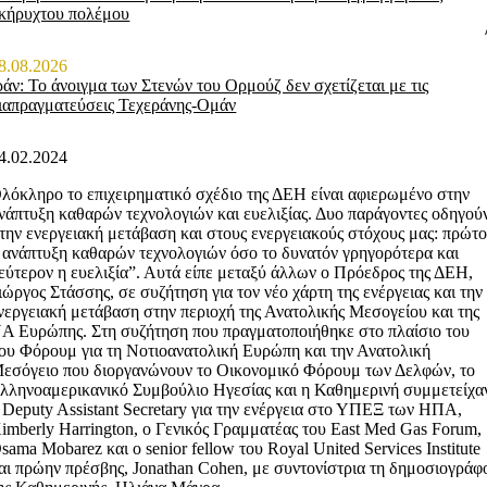
κήρυχτου πολέμου
8.08.2026
ράν: Το άνοιγμα των Στενών του Ορμούζ δεν σχετίζεται με τις
ιαπραγματεύσεις Τεχεράνης-Ομάν
4.02.2024
λόκληρο το επιχειρηματικό σχέδιο της ΔΕΗ είναι αφιερωμένο στην
νάπτυξη καθαρών τεχνολογιών και ευελιξίας. Δυο παράγοντες οδηγού
την ενεργειακή μετάβαση και στους ενεργειακούς στόχους μας: πρώτ
 ανάπτυξη καθαρών τεχνολογιών όσο το δυνατόν γρηγορότερα και
εύτερον η ευελιξία”. Αυτά είπε μεταξύ άλλων ο Πρόεδρος της ΔΕΗ,
ιώργος Στάσσης, σε συζήτηση για τον νέο χάρτη της ενέργειας και την
νεργειακή μετάβαση στην περιοχή της Ανατολικής Μεσογείου και της
Α Ευρώπης. Στη συζήτηση που πραγματοποιήθηκε στο πλαίσιο του
ου Φόρουμ για τη Νοτιοανατολική Ευρώπη και την Ανατολική
εσόγειο που διοργανώνουν το Οικονομικό Φόρουμ των Δελφών, το
λληνοαμερικανικό Συμβούλιο Ηγεσίας και η Καθημερινή συμμετείχα
 Deputy Assistant Secretary για την ενέργεια στο ΥΠΕΞ των ΗΠΑ,
imberly Harrington, o Γενικός Γραμματέας του East Med Gas Forum,
sama Mobarez και ο senior fellow του Royal United Services Institute
αι πρώην πρέσβης, Jonathan Cohen, με συντονίστρια τη δημοσιογράφ