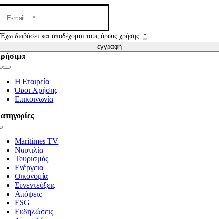
Έχω διαβάσει και αποδέχομαι τους όρους χρήσης.
*
εγγραφή
ρήσιμα
Toggle
Navigation
Η Εταιρεία
Όροι Χρήσης
Επικοινωνία
ατηγορίες
Toggle
Navigation
Maritimes TV
Ναυτιλία
Τουρισμός
Ενέργεια
Οικονομία
Συνεντεύξεις
Απόψεις
ESG
Εκδηλώσεις