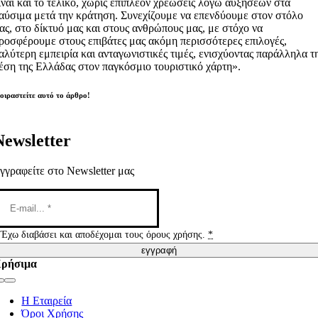
ίναι και το τελικό, χωρίς επιπλέον χρεώσεις λόγω αυξήσεων στα
αύσιμα μετά την κράτηση. Συνεχίζουμε να επενδύουμε στον στόλο
ας, στο δίκτυό μας και στους ανθρώπους μας, με στόχο να
ροσφέρουμε στους επιβάτες μας ακόμη περισσότερες επιλογές,
αλύτερη εμπειρία και ανταγωνιστικές τιμές, ενισχύοντας παράλληλα τ
έση της Ελλάδας στον παγκόσμιο τουριστικό χάρτη».
οιραστείτε αυτό το άρθρο!
Newsletter
γγραφείτε στο Newsletter μας
Έχω διαβάσει και αποδέχομαι τους όρους χρήσης.
*
εγγραφή
ρήσιμα
Toggle
Navigation
Η Εταιρεία
Όροι Χρήσης