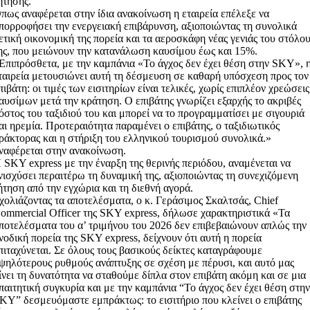
ήτησης.
πως αναφέρεται στην ίδια ανακοίνωση η εταιρεία επέλεξε να
πορροφήσει την ενεργειακή επιβάρυνση, αξιοποιώντας τη συνολικά
ετική οικονομική της πορεία και τα αεροσκάφη νέας γενιάς του στόλο
ης, που μειώνουν την κατανάλωση καυσίμου έως και 15%.
Επιπρόσθετα, με την καμπάνια «Το άγχος δεν έχει θέση στην SKY», 
ταιρεία μετουσιώνει αυτή τη δέσμευση σε καθαρή υπόσχεση προς τον
πιβάτη: οι τιμές των εισιτηρίων είναι τελικές, χωρίς επιπλέον χρεώσεις
αυσίμων μετά την κράτηση. Ο επιβάτης γνωρίζει εξαρχής το ακριβές
όστος του ταξιδιού του και μπορεί να το προγραμματίσει με σιγουριά
αι ηρεμία. Προτεραιότητα παραμένει ο επιβάτης, ο ταξιδιωτικός
ράκτορας και η στήριξη του ελληνικού τουρισμού συνολικά.»
ναφέρεται στην ανακοίνωση.
 SKY express με την έναρξη της θερινής περιόδου, αναμένεται να
νισχύσει περαιτέρω τη δυναμική της, αξιοποιώντας τη συνεχιζόμενη
ήτηση από την εγχώρια και τη διεθνή αγορά.
χολιάζοντας τα αποτελέσματα, ο κ. Γεράσιμος Σκαλτσάς, Chief
ommercial Officer της SKY express, δήλωσε χαρακτηριστικά «Τα
ποτελέσματα του α’ τριμήνου του 2026 δεν επιβεβαιώνουν απλώς την
νοδική πορεία της SKY express, δείχνουν ότι αυτή η πορεία
πιταχύνεται. Σε όλους τους βασικούς δείκτες καταγράφουμε
ψηλότερους ρυθμούς ανάπτυξης σε σχέση με πέρυσι, και αυτό μας
ίνει τη δυνατότητα να σταθούμε δίπλα στον επιβάτη ακόμη και σε μια
παιτητική συγκυρία και με την καμπάνια “Το άγχος δεν έχει θέση στη
KY” δεσμευόμαστε εμπράκτως: το εισιτήριο που κλείνει ο επιβάτης