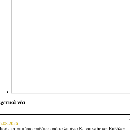
χετικά νέα
5.08.2026
ισό εκατομμύριο επιβάτες από τα λιμάνια Κεραμωτής και Καβάλας