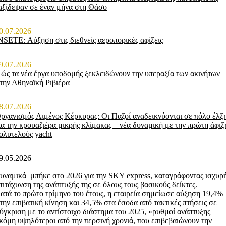
αξίδεψαν σε έναν μήνα στη Θάσο
0.07.2026
NSETE: Αύξηση στις διεθνείς αεροπορικές αφίξεις
9.07.2026
ώς τα νέα έργα υποδομής ξεκλειδώνουν την υπεραξία των ακινήτων
την Αθηναϊκή Ριβιέρα
8.07.2026
ργανισμός Λιμένος Κέρκυρας: Οι Παξοί αναδεικνύονται σε πόλο έλξ
ια την κρουαζιέρα μικρής κλίμακας – νέα δυναμική με την πρώτη άφιξ
ολυτελούς yacht
9.05.2026
υναμικά μπήκε στο 2026 για την SKY express, καταγράφοντας ισχυρ
πιτάχυνση της ανάπτυξής της σε όλους τους βασικούς δείκτες.
ατά το πρώτο τρίμηνο του έτους, η εταιρεία σημείωσε αύξηση 19,4%
την επιβατική κίνηση και 34,5% στα έσοδα από τακτικές πτήσεις σε
ύγκριση με το αντίστοιχο διάστημα του 2025, «ρυθμοί ανάπτυξης
κόμη υψηλότεροι από την περσινή χρονιά, που επιβεβαιώνουν την