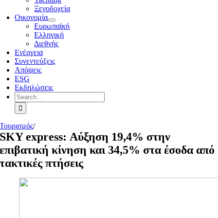
Ξενοδοχεία
Οικονομία
Ευρωπαϊκή
Ελληνική
Διεθνής
Ενέργεια
Συνεντεύξεις
Απόψεις
ESG
Εκδηλώσεις
Search
for:
Τουρισμός
/
SKY express: Αύξηση 19,4% στην
επιβατική κίνηση και 34,5% στα έσοδα από
τακτικές πτήσεις