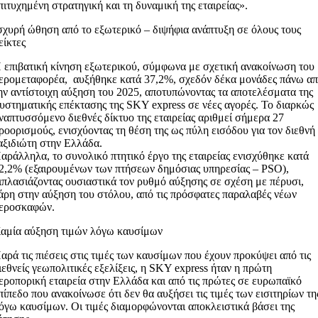
πιτυχημένη στρατηγική και τη δυναμική της εταιρείας».
σχυρή ώθηση από το εξωτερικό – διψήφια ανάπτυξη σε όλους τους
είκτες
 επιβατική κίνηση εξωτερικού, σύμφωνα με σχετική ανακοίνωση του
ερομεταφορέα, αυξήθηκε κατά 37,2%, σχεδόν δέκα μονάδες πάνω α
ην αντίστοιχη αύξηση του 2025, αποτυπώνοντας τα αποτελέσματα της
υστηματικής επέκτασης της SKY express σε νέες αγορές. Το διαρκώς
ναπτυσσόμενο διεθνές δίκτυο της εταιρείας αριθμεί σήμερα 27
ροορισμούς, ενισχύοντας τη θέση της ως πύλη εισόδου για τον διεθνή
αξιδιώτη στην Ελλάδα.
αράλληλα, το συνολικό πτητικό έργο της εταιρείας ενισχύθηκε κατά
2,2% (εξαιρουμένων των πτήσεων δημόσιας υπηρεσίας – PSO),
ιπλασιάζοντας ουσιαστικά τον ρυθμό αύξησης σε σχέση με πέρυσι,
άρη στην αύξηση του στόλου, από τις πρόσφατες παραλαβές νέων
εροσκαφών.
αμία αύξηση τιμών λόγω καυσίμων
αρά τις πιέσεις στις τιμές των καυσίμων που έχουν προκύψει από τις
ιεθνείς γεωπολιτικές εξελίξεις, η SKY express ήταν η πρώτη
εροπορική εταιρεία στην Ελλάδα και από τις πρώτες σε ευρωπαϊκό
πίπεδο που ανακοίνωσε ότι δεν θα αυξήσει τις τιμές των εισιτηρίων τη
όγω καυσίμων. Οι τιμές διαμορφώνονται αποκλειστικά βάσει της