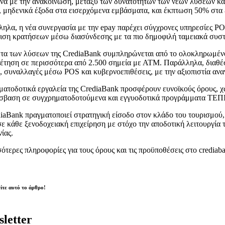
α με την ανακοίνωση, μεταξύ των δυνατοτήτων των νέων λύσεων καθη
, μηδενικά έξοδα στα εισερχόμενα εμβάσματα, και έκπτωση 50% στα
ηλα, η νέα συνεργασία με την epay παρέχει σύγχρονες υπηρεσίες PO
ριση κρατήσεων μέσω διασύνδεσης με τα πιο δημοφιλή ταμειακά συστή
τα των λύσεων της CrediaBank συμπληρώνεται από το ολοκληρωμένο 
έτηση σε περισσότερα από 2.500 σημεία με ΑΤΜ. Παράλληλα, διαθέσιμο
, συναλλαγές μέσω POS και κυβερνοεπιθέσεις, με την αξιοπιστία αν
ματοδοτικά εργαλεία της CrediaBank προσφέρουν ευνοϊκούς όρους, χωρ
σβαση σε συγχρηματοδοτούμενα και εγγυοδοτικά προγράμματα ΤΕΠΙΧ 
iaBank πραγματοποιεί στρατηγική είσοδο στον κλάδο του τουρισμού, 
σε κάθε ξενοδοχειακή επιχείρηση με στόχο την αποδοτική λειτουργία 
ίας.
ότερες πληροφορίες για τους όρους και τις προϋποθέσεις στο credia
ίτε αυτό το άρθρο!
letter