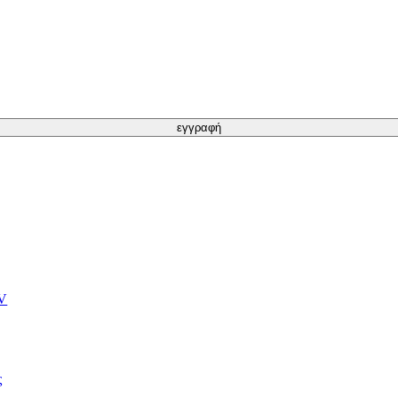
εγγραφή
TV
ς