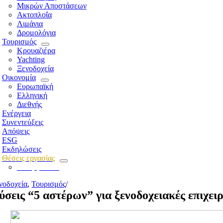
Μικρών Αποστάσεων
Ακτοπλοΐα
Λιμάνια
Δρομολόγια
Τουρισμός
Κρουαζιέρα
Yachting
Ξενοδοχεία
Οικονομία
Ευρωπαϊκή
Ελληνική
Διεθνής
Ενέργεια
Συνεντεύξεις
Απόψεις
ESG
Εκδηλώσεις
Θέσεις εργασίας
Για εργοδότες
νοδοχεία
,
Τουρισμός
/
ύσεις “5 αστέρων” για ξενοδοχειακές επιχε