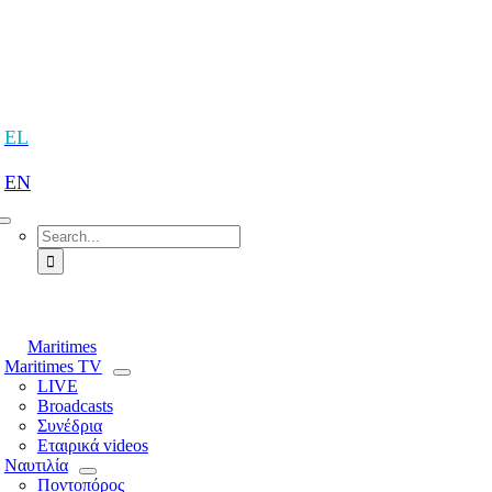
Skip
to
content
tion
EL
EN
Search
for:
tion
Maritimes
Maritimes TV
LIVE
Broadcasts
Συνέδρια
Εταιρικά videos
Ναυτιλία
Ποντοπόρος