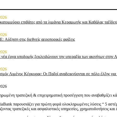
2026
κατομμύριο επιβάτες από τα λιμάνια Κεραμωτής και Καβάλας ταξίδε
2026
: Αύξηση στις διεθνείς αεροπορικές αφίξεις
2026
 νέα έργα υποδομής ξεκλειδώνουν την υπεραξία των ακινήτων στην Α
2026
σμός Λιμένος Κέρκυρας: Οι Παξοί αναδεικνύονται σε πόλο έλξης για 
2026
ρωμένη τραπεζική & επιχειρηματική προσέγγιση που αναβαθμίζει κά
iaBank παρουσιάζει για πρώτη φορά ολοκληρωμένες λύσεις “ 5 αστέρ
ζοντας τραπεζικές και ασφαλιστικές υπηρεσίες, χρηματοδοτήσεις και