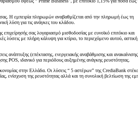
ριασμού όψεως “ Prime Business”, με επιτόκιο 1,15% για ποσά έως 
 σας. Η εμπειρία πληρωμών αναβαθμίζεται από την πληρωμή έως τη
ική λύση για τις ανάγκες του κλάδου.
επιχείρησής σας λογαριασμό μισθοδοσίας με ευνοϊκό επιτόκιο και
ές λύσεις με πλήρη κάλυψη για κτίριο, το περιεχόμενο αυτού, αστική
εις ανάπτυξης (επέκτασης, ενεργειακής αναβάθμισης και ανακαίνισης
ης POS, ιδανικό για περιόδους αυξημένης ανάγκης ρευστότητας.
κονομίας στην Ελλάδα. Οι λύσεις “ 5 αστέρων” της CrediaBank στέκ
ας, ενίσχυση της ρευστότητας αλλά και τη συνολική βελτίωση της εμπ