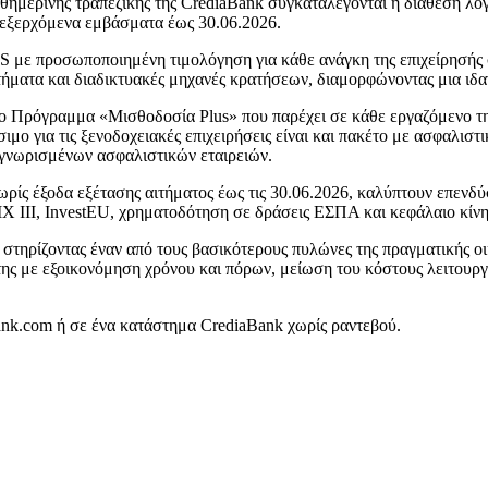
μερινής τραπεζικής της CrediaBank συγκαταλέγονται η διάθεση λογα
 εξερχόμενα εμβάσματα έως 30.06.2026.
S με προσωποποιημένη τιμολόγηση για κάθε ανάγκη της επιχείρησής
ματα και διαδικτυακές μηχανές κρατήσεων, διαμορφώνοντας μια ιδαν
Πρόγραμμα «Μισθοδοσία Plus» που παρέχει σε κάθε εργαζόμενο της 
 για τις ξενοδοχειακές επιχειρήσεις είναι και πακέτο με ασφαλιστικ
αγνωρισμένων ασφαλιστικών εταιρειών.
ίς έξοδα εξέτασης αιτήματος έως τις 30.06.2026, καλύπτουν επενδύσ
ΙΙΙ, InvestEU, χρηματοδότηση σε δράσεις ΕΣΠΑ και κεφάλαιο κίνησ
στηρίζοντας έναν από τους βασικότερους πυλώνες της πραγματικής οι
της με εξοικονόμηση χρόνου και πόρων, μείωση του κόστους λειτουργί
bank.com ή σε ένα κατάστημα CrediaBank χωρίς ραντεβού.