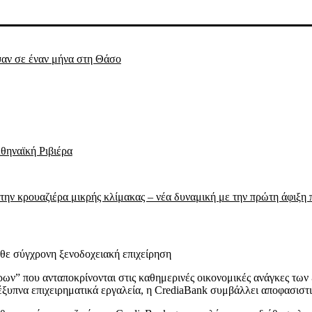
ψαν σε έναν μήνα στη Θάσο
θηναϊκή Ριβιέρα
την κρουαζιέρα μικρής κλίμακας – νέα δυναμική με την πρώτη άφιξη 
θε σύγχρονη ξενοδοχειακή επιχείρηση
ων” που ανταποκρίνονται στις καθημερινές οικονομικές ανάγκες των
 έξυπνα επιχειρηματικά εργαλεία, η CrediaBank συμβάλλει αποφασιστι