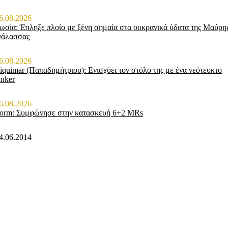
6.08.2026
ωσία: Έπληξε πλοίο με ξένη σημαία στα ουκρανικά ύδατα της Μαύρη
άλασσας
6.08.2026
iquimar (Παπαδημήτριου): Ενισχύει τον στόλο της με ένα νεότευκτο
anker
6.08.2026
orm: Συμφώνησε στην κατασκευή 6+2 MRs
4.06.2014