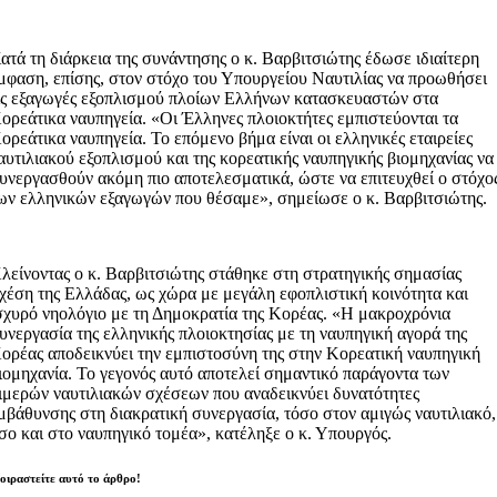
ατά τη διάρκεια της συνάντησης ο κ. Βαρβιτσιώτης έδωσε ιδιαίτερη
μφαση, επίσης, στον στόχο του Υπουργείου Ναυτιλίας να προωθήσει
ις εξαγωγές εξοπλισμού πλοίων Ελλήνων κατασκευαστών στα
ορεάτικα ναυπηγεία. «Οι Έλληνες πλοιοκτήτες εμπιστεύονται τα
ορεάτικα ναυπηγεία. Το επόμενο βήμα είναι οι ελληνικές εταιρείες
αυτιλιακού εξοπλισμού και της κορεατικής ναυπηγικής βιομηχανίας να
υνεργασθούν ακόμη πιο αποτελεσματικά, ώστε να επιτευχθεί ο στόχο
ων ελληνικών εξαγωγών που θέσαμε», σημείωσε ο κ. Βαρβιτσιώτης.
λείνοντας ο κ. Βαρβιτσιώτης στάθηκε στη στρατηγικής σημασίας
χέση της Ελλάδας, ως χώρα με μεγάλη εφοπλιστική κοινότητα και
σχυρό νηολόγιο με τη Δημοκρατία της Κορέας. «Η μακροχρόνια
υνεργασία της ελληνικής πλοιοκτησίας με τη ναυπηγική αγορά της
ορέας αποδεικνύει την εμπιστοσύνη της στην Κορεατική ναυπηγική
ιομηχανία. Το γεγονός αυτό αποτελεί σημαντικό παράγοντα των
ιμερών ναυτιλιακών σχέσεων που αναδεικνύει δυνατότητες
μβάθυνσης στη διακρατική συνεργασία, τόσο στον αμιγώς ναυτιλιακό,
σο και στο ναυπηγικό τομέα», κατέληξε ο κ. Υπουργός.
οιραστείτε αυτό το άρθρο!