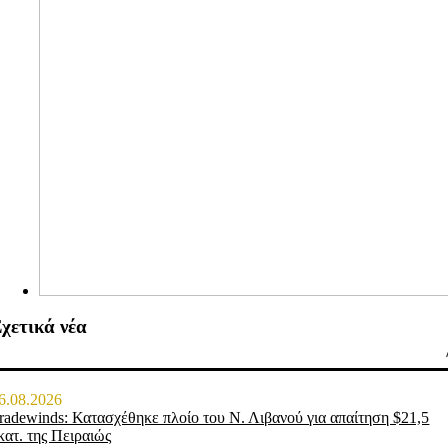
χετικά νέα
6.08.2026
radewinds: Κατασχέθηκε πλοίο του Ν. Λιβανού για απαίτηση $21,5
κατ. της Πειραιώς