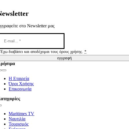
Newsletter
γγραφείτε στο Newsletter μας
Έχω διαβάσει και αποδέχομαι τους όρους χρήσης.
*
εγγραφή
ρήσιμα
Toggle
Navigation
Η Εταιρεία
Όροι Χρήσης
Επικοινωνία
ατηγορίες
Toggle
Navigation
Maritimes TV
Ναυτιλία
Τουρισμός