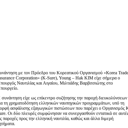
υνάντηση με τον Πρόεδρο του Κορεατικού Οργανισμού «Korea Trad
nsurance Corporation» (Κ-Sure), Young – Hak KIM είχε σήμερα ο
πουργός Ναυτιλίας και Αιγαίου, Μιλτιάδης Βαρβιτσιώτης στο
πουργείο.
 συνάντηση είχε ως επίκεντρο συζήτησης την παροχή διευκολύνσεων
ια τη χρηματοδότηση ελληνικών ναυπηγικών προγραμμάτων, υπό τη
ορφή ασφάλισης εξαγωγικών πιστώσεων που παρέχει ο Οργανισμός 
ure. Οι δύο πλευρές συμφώνησαν να συνεργασθούν εντατικά σε αυτέ
ις παροχές προς την ελληνική ναυτιλία, καθώς και άλλα διμερή
ητήματα.