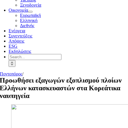
Ξενοδοχεία
Οικονομία
Ευρωπαϊκή
Ελληνική
Διεθνής
Ενέργεια
Συνεντεύξεις
Απόψεις
ESG
Εκδηλώσεις
Search
for:
Ποντοπόρος
/
Προωθήσει εξαγωγών εξοπλισμού πλοίων
Ελλήνων κατασκευαστών στα Κορεάτικα
ναυπηγεία