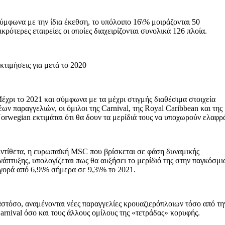
ύμφωνα με την ίδια έκεθση, το υπόλοιπο 16\% μοιράζονται 50
ικρότερες εταιρείες οι οποίες διαχειρίζονται συνολικά 126 πλοία.
κτιμήσεις για μετά το 2020
έχρι το 2021 και σύμφωνα με τα μέχρι στιγμής διαθέσιμα στοιχεία
έων παραγγελιών, οι όμιλοι της Carnival, της Royal Caribbean και της
orwegian εκτιμάται ότι θα δουν τα μερίδιά τους να υποχωρούν ελαφρ
ντίθετα, η ευρωπαϊκή MSC που βρίσκεται σε φάση δυναμικής
νάπτυξης, υπολογίζεται πως θα αυξήσει το μερίδιό της στην παγκόσμι
γορά από 6,9\% σήμερα σε 9,3\% το 2021.
στόσο, αναμένονται νέες παραγγελίες κρουαζιερόπλοιων τόσο από τη
arnival όσο και τους άλλους ομίλους της «τετράδας» κορυφής.