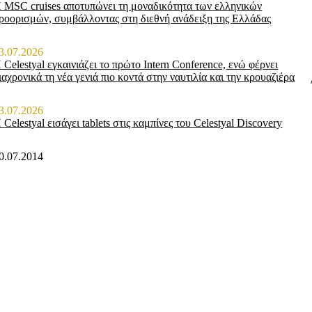
 MSC cruises αποτυπώνει τη μοναδικότητα των ελληνικών
ροορισμών, συμβάλλοντας στη διεθνή ανάδειξη της Ελλάδας
3.07.2026
 Celestyal εγκαινιάζει το πρώτο Intern Conference, ενώ φέρνει
ιαχρονικά τη νέα γενιά πιο κοντά στην ναυτιλία και την κρουαζιέρα
3.07.2026
 Celestyal εισάγει tablets στις καμπίνες του Celestyal Discovery
0.07.2014