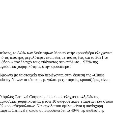
ιεθνώς, το 84\% των διαθέσιμων θέσεων στην κρουαζιέρα ελέγχονται
πό τις τέσσερις μεγαλύτερες εταιρείες με τάσεις έως και το 2021 να
υξήσουν τον έλεγχό τους φθάνοντας στο απόλυτο…93\% της
αγκόσμιας χωρητικότητας στην κρουαζιέρα !
ύμφωνα με τα στοιχεία που περιέχονται στην έκθεση της «Cruise
ndustry News» οι τέσσερις μεγαλύτερες εταιρείες κρουαζιέρας είναι:
Ο όμιλος Carnival Corporation ο οποίος ελέγχει το 45,8\% της
αγκόσμιας χωρητικότητας μέσω 10 διαφορετικών εταιρειών και στόλ
02 κρουαζιερόπλοιων. Ναυαρχίδα του ομίλου είναι η πανίσχυρη
ταιρεία Carnival η οποία αντιπροσωπεύει το 40\% της διαθέσιμης