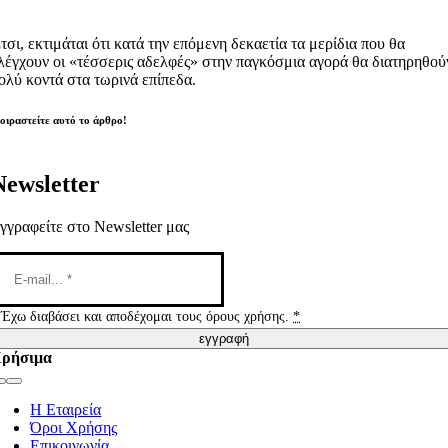
τσι, εκτιμάται ότι κατά την επόμενη δεκαετία τα μερίδια που θα
λέγχουν οι «τέσσερις αδελφές» στην παγκόσμια αγορά θα διατηρηθού
ολύ κοντά στα τωρινά επίπεδα.
οιραστείτε αυτό το άρθρο!
Newsletter
γγραφείτε στο Newsletter μας
Έχω διαβάσει και αποδέχομαι τους όρους χρήσης.
*
εγγραφή
ρήσιμα
Toggle
Navigation
Η Εταιρεία
Όροι Χρήσης
Επικοινωνία