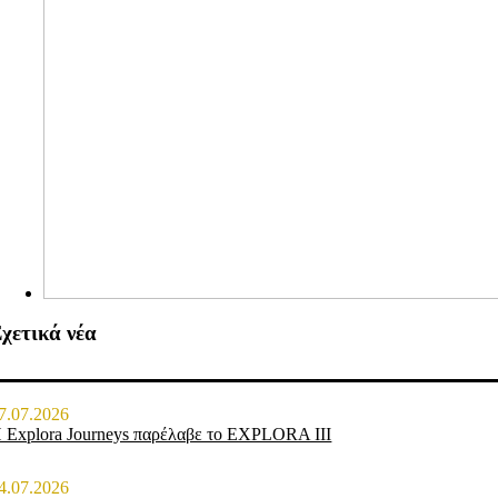
χετικά νέα
7.07.2026
 Explora Journeys παρέλαβε το EXPLORA III
4.07.2026