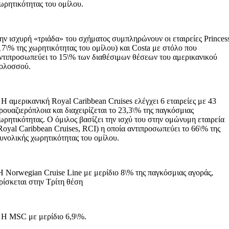
ωρητικότητας του ομίλου.
ην ισχυρή «τριάδα» του σχήματος συμπληρώνουν οι εταιρείες Princes
17\% της χωρητικότητας του ομίλου) και Costa με στόλο που
ντιπροσωπεύει το 15\% των διαθέσιμων θέσεων του αμερικανικού
ολοσσού.
 Η αμερικανική Royal Caribbean Cruises ελέγχει 6 εταιρείες με 43
ρουαζιερόπλοια και διαχειρίζεται το 23,3\% της παγκόσμιας
ωρητικότητας. Ο όμιλος βασίζει την ισχύ του στην ομώνυμη εταιρεία
Royal Caribbean Cruises, RCI) η οποία αντιπροσωπεύει το 66\% της
υνολικής χωρητικότητας του ομίλου.
Η Norwegian Cruise Line με μερίδιο 8\% της παγκόσμιας αγοράς,
ρίσκεται στην Τρίτη θέση
 Η MSC με μερίδιο 6,9\%.