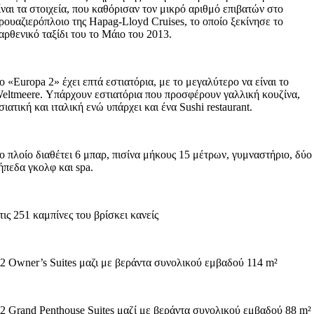
ίναι τα στοιχεία, που καθόρισαν τον μικρό αριθμό επιβατών στο
ρουαζιερόπλοιο της Hapag-Lloyd Cruises, το οποίο ξεκίνησε το
αρθενικό ταξίδι του το Μάιο του 2013.
ο «Europa 2» έχει επτά εστιατόρια, με το μεγαλύτερο να είναι το
eltmeere. Υπάρχουν εστιατόρια που προσφέρουν γαλλική κουζίνα,
σιατική και ιταλική ενώ υπάρχει και ένα Sushi restaurant.
ο πλοίο διαθέτει 6 μπαρ, πισίνα μήκους 15 μέτρων, γυμναστήριο, δύο
ήπεδα γκολφ και spa.
τις 251 καμπίνες του βρίσκει κανείς
 2 Owner’s Suites μαζι με βεράντα συνολικού εμβαδού 114 m²
 2 Grand Penthouse Suites μαζί με βεράντα συνολικού εμβαδού 88 m²