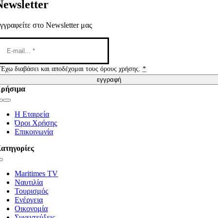
Newsletter
γγραφείτε στο Newsletter μας
Έχω διαβάσει και αποδέχομαι τους όρους χρήσης.
*
εγγραφή
ρήσιμα
Toggle
Navigation
Η Εταιρεία
Όροι Χρήσης
Επικοινωνία
ατηγορίες
Toggle
Navigation
Maritimes TV
Ναυτιλία
Τουρισμός
Ενέργεια
Οικονομία
Συνεντεύξεις