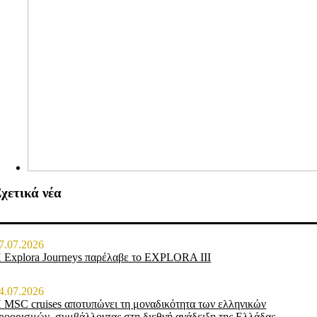
χετικά νέα
7.07.2026
 Explora Journeys παρέλαβε το EXPLORA III
4.07.2026
 MSC cruises αποτυπώνει τη μοναδικότητα των ελληνικών
ροορισμών, συμβάλλοντας στη διεθνή ανάδειξη της Ελλάδας