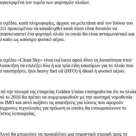
υγκεκριμένα τον τομέα των φορτηγών πλοίων.
ο σχέδιο, κατά πληροφορίες, άρχισε να μελετάται από τον Ιούνιο του
011 προκειμένου να καταδειχθεί κατά πόσο είναι δυνατόν να
ατασκευαστεί ένα φορτηγό πλοίο το οποίο θα είναι ανταγωνιστικό και
α καίει ως καύσιμο φυσικό αέριο.
ο σχέδιο «Clean Sky» είναι ευέλικτο αφού δίνει τη δυνατότητα στον
λοιοκτήτη να επιλέξει δύο ή και τρία είδη καυσίμων για το πλοίο που
α ναυπηγήσει, ήτοι heavy fuel oil (HFO) ή diesel ή φυσικό αέριο.
πό την πλευρά της εταιρείας Golden Union επισημαίνεται ότι τα πλοί
πό το 2016 θα πρέπει να συμμορφωθούν με την αυστηρή νομοθεσία
ου ΙΜΟ και αυτό αυξάνει τις απαιτήσεις για λύσεις που αφορούν
ύγχρονες τεχνολογίες για πρόωση οι οποίες θα ενσωματώνουν το
όστος λειτουργίας.
Αυτό θα μπορούσε να προκαλέσει μια σημαντική στροφή προς το