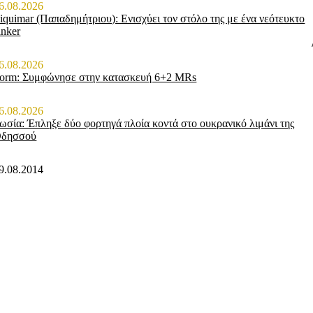
6.08.2026
iquimar (Παπαδημήτριου): Ενισχύει τον στόλο της με ένα νεότευκτο
anker
6.08.2026
orm: Συμφώνησε στην κατασκευή 6+2 MRs
6.08.2026
ωσία: Έπληξε δύο φορτηγά πλοία κοντά στο ουκρανικό λιμάνι της
δησσού
9.08.2014