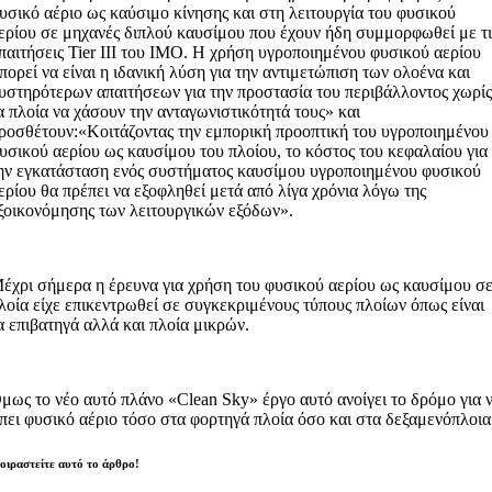
υσικό αέριο ως καύσιμο κίνησης και στη λειτουργία του φυσικού
ερίου σε μηχανές διπλού καυσίμου που έχουν ήδη συμμορφωθεί με τι
παιτήσεις Tier III του ΙΜΟ. Η χρήση υγροποιημένου φυσικού αερίου
πορεί να είναι η ιδανική λύση για την αντιμετώπιση των ολοένα και
υστηρότερων απαιτήσεων για την προστασία του περιβάλλοντος χωρί
α πλοία να χάσουν την ανταγωνιστικότητά τους» και
ροσθέτουν:«Κοιτάζοντας την εμπορική προοπτική του υγροποιημένου
υσικού αερίου ως καυσίμου του πλοίου, το κόστος του κεφαλαίου για
ην εγκατάσταση ενός συστήματος καυσίμου υγροποιημένου φυσικού
ερίου θα πρέπει να εξοφληθεί μετά από λίγα χρόνια λόγω της
ξοικονόμησης των λειτουργικών εξόδων».
έχρι σήμερα η έρευνα για χρήση του φυσικού αερίου ως καυσίμου σ
λοία είχε επικεντρωθεί σε συγκεκριμένους τύπους πλοίων όπως είναι
α επιβατηγά αλλά και πλοία μικρών.
μως το νέο αυτό πλάνο «Clean Sky» έργο αυτό ανοίγει το δρόμο για 
πει φυσικό αέριο τόσο στα φορτηγά πλοία όσο και στα δεξαμενόπλοια
οιραστείτε αυτό το άρθρο!