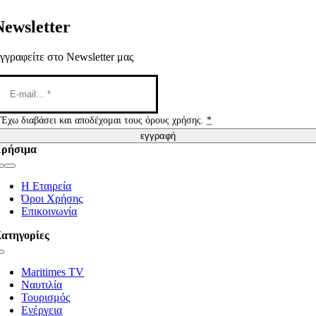
Newsletter
γγραφείτε στο Newsletter μας
Έχω διαβάσει και αποδέχομαι τους όρους χρήσης.
*
εγγραφή
ρήσιμα
Toggle
Navigation
Η Εταιρεία
Όροι Χρήσης
Επικοινωνία
ατηγορίες
Toggle
Navigation
Maritimes TV
Ναυτιλία
Τουρισμός
Ενέργεια