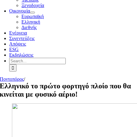
Ξενοδοχεία
Οικονομία
Ευρωπαϊκή
Ελληνική
Διεθνής
Ενέργεια
Συνεντεύξεις
Απόψεις
ESG
Εκδηλώσεις
Search
for:
Ποντοπόρος
/
Ελληνικό το πρώτο φορτηγό πλοίο που θα
κινείται με φυσικό αέριο!