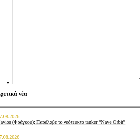
χετικά νέα
7.08.2026
avios (Φράγκου): Παρέλαβε το νεότευκτο tanker “Nave Orbit”
7.08.2026