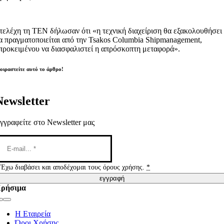
τελέχη τη ΤΕΝ δήλωσαν ότι «η τεχνική διαχείριση θα εξακολουθήσει
α πραγματοποιείται από την Tsakos Columbia Shipmanagement,
προκειμένου να διασφαλιστεί η απρόσκοπτη μεταφορά».
οιραστείτε αυτό το άρθρο!
Newsletter
γγραφείτε στο Newsletter μας
Έχω διαβάσει και αποδέχομαι τους όρους χρήσης.
*
εγγραφή
ρήσιμα
Toggle
Navigation
Η Εταιρεία
Όροι Χρήσης