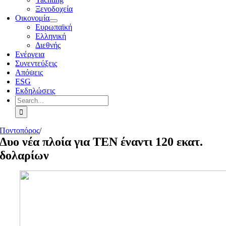
Ξενοδοχεία
Οικονομία
Ευρωπαϊκή
Ελληνική
Διεθνής
Ενέργεια
Συνεντεύξεις
Απόψεις
ESG
Εκδηλώσεις
Search
for:
Ποντοπόρος
/
Δυο νέα πλοία για ΤΕΝ έναντι 120 εκατ.
δολαρίων