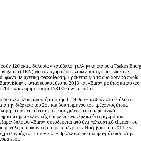
οσόν 120 εκατ. δολαρίων κατέβαλε η ελληνική εταιρεία Tsakos Ener
avigation (TEN) για την αγορά δυο πλοίων, κατηγορίας suezmax,
ύμφωνα με σχετική ανακοίνωση. Πρόκειται για τα δυο αδελφά πλοία
Eurovision» , κατασκευασμένο το 2013 και «Euro» με έτος κατασκευ
ο 2012 και χωρητικότητα 158.000 dwt, έκαστο.
α δυο νέα πλοία αποκτήματα της ΤΕΝ θα ενταχθούν στο στόλο της
ατά την διάρκεια του 2ου και 3ου τριμήνου του τρέχοντος έτους.
κόμη, στην ανακοίνωση της εισηγμένης στο αμερικανικό
ρηματιστήριο ελληνικής εταιρείας αναφέρεται ότι η αγορά του
εξαμενόπλοιου «Euro» συνοδεύεται από ένα «ελκυστικό charter» σε
ια μεγάλη αμερικάνικη εταιρεία μέχρι τον Νοέμβριο του 2015, ενώ
έχρι στιγμής το «Eurovision» βρίσκεται υπό διαπραγμάτευση στην
γορά spot,