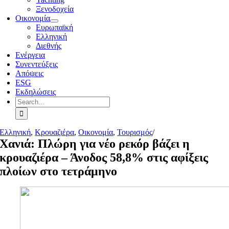
Ξενοδοχεία
Οικονομία
Ευρωπαϊκή
Ελληνική
Διεθνής
Ενέργεια
Συνεντεύξεις
Απόψεις
ESG
Εκδηλώσεις
Search
for:
Ελληνική
,
Κρουαζιέρα
,
Οικονομία
,
Τουρισμός
/
Χανιά: Πλώρη για νέο ρεκόρ βάζει η
κρουαζιέρα – Άνοδος 58,8% στις αφίξεις
πλοίων στο τετράμηνο