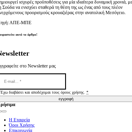
ημιουργεί ισχυρές προϋποθέσεις για μία ιδιαίτερα δυναμική χρονιά, μ
η Σούδα να ενισχύει σταθερά τη θέση της ως ένας από τους πλέον
νερχόμενους προορισμούς κρουαζιέρας στην ανατολική Μεσόγειο.
ηγή: ΑΠΕ-ΜΠΕ
οιραστείτε αυτό το άρθρο!
Newsletter
γγραφείτε στο Newsletter μας
Έχω διαβάσει και αποδέχομαι τους όρους χρήσης.
*
εγγραφή
ρήσιμα
Toggle
Navigation
Η Εταιρεία
Όροι Χρήσης
Επικοινωνία