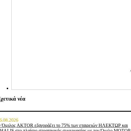
χετικά νέα
6.08.2026
 Όμιλος AKTOR εξαγοράζει το 75% των εταιρειών ΗΛΕΚΤΩΡ και
HALIS στο πλαίσιο στρατηγικής συνεργασίας με τον Όμιλο ΜΟΤΟΡ