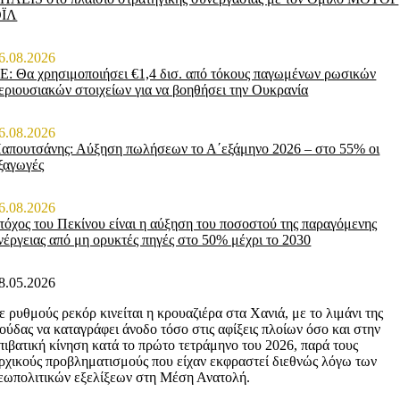
ΟΪΛ
6.08.2026
Ε: Θα χρησιμοποιήσει €1,4 δισ. από τόκους παγωμένων ρωσικών
εριουσιακών στοιχείων για να βοηθήσει την Ουκρανία
6.08.2026
απουτσάνης: Αύξηση πωλήσεων το Α΄εξάμηνο 2026 – στο 55% οι
ξαγωγές
6.08.2026
τόχος του Πεκίνου είναι η αύξηση του ποσοστού της παραγόμενης
νέργειας από μη ορυκτές πηγές στο 50% μέχρι το 2030
8.05.2026
ε ρυθμούς ρεκόρ κινείται η κρουαζιέρα στα Χανιά, με το λιμάνι της
ούδας να καταγράφει άνοδο τόσο στις αφίξεις πλοίων όσο και στην
πιβατική κίνηση κατά το πρώτο τετράμηνο του 2026, παρά τους
ρχικούς προβληματισμούς που είχαν εκφραστεί διεθνώς λόγω των
εωπολιτικών εξελίξεων στη Μέση Ανατολή.