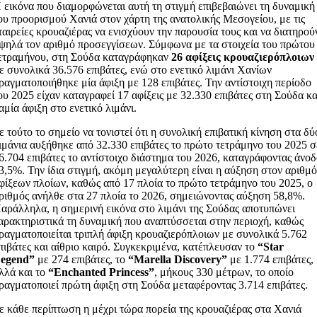
 εικόνα που διαμορφώνεται αυτή τη στιγμή επιβεβαιώνει τη δυναμική
ου προορισμού Χανιά στον χάρτη της ανατολικής Μεσογείου, με τις
ταιρείες κρουαζιέρας να ενισχύουν την παρουσία τους και να διατηρού
ψηλά τον αριθμό προσεγγίσεων. Σύμφωνα με τα στοιχεία του πρώτου
ετραμήνου, στη Σούδα καταγράφηκαν
26 αφίξεις κρουαζιερόπλοιων
ε συνολικά 36.576 επιβάτες, ενώ στο ενετικό λιμάνι Χανίων
ραγματοποιήθηκε μία άφιξη με 128 επιβάτες. Την αντίστοιχη περίοδο
ου 2025 είχαν καταγραφεί 17 αφίξεις με 32.330 επιβάτες στη Σούδα κα
αμία άφιξη στο ενετικό λιμάνι.
ε τούτο το σημείο να τονιστεί ότι η συνολική επιβατική κίνηση στα δύ
ιμάνια αυξήθηκε από 32.330 επιβάτες το πρώτο τετράμηνο του 2025 σ
6.704 επιβάτες το αντίστοιχο διάστημα του 2026, καταγράφοντας άνο
3,5%. Την ίδια στιγμή, ακόμη μεγαλύτερη είναι η αύξηση στον αριθμ
φίξεων πλοίων, καθώς από 17 πλοία το πρώτο τετράμηνο του 2025, ο
ριθμός ανήλθε στα 27 πλοία το 2026, σημειώνοντας αύξηση 58,8%.
αράλληλα, η σημερινή εικόνα στο λιμάνι της Σούδας αποτυπώνει
αρακτηριστικά τη δυναμική που αναπτύσσεται στην περιοχή, καθώς
ραγματοποιείται τριπλή άφιξη κρουαζιερόπλοιων με συνολικά 5.762
πιβάτες και αίθριο καιρό. Συγκεκριμένα, κατέπλευσαν το
“Star
egend”
με 274 επιβάτες, το
“Marella Discovery”
με 1.774 επιβάτες,
λλά και το
“Enchanted Princess”
, μήκους 330 μέτρων, το οποίο
ραγματοποιεί πρώτη άφιξη στη Σούδα μεταφέροντας 3.714 επιβάτες.
ε κάθε περίπτωση η μέχρι τώρα πορεία της κρουαζιέρας στα Χανιά