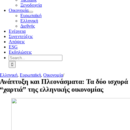
Ξενοδοχεία
Οικονομία
Ευρωπαϊκή
Ελληνική
Διεθνής
Ενέργεια
Συνεντεύξεις
Απόψεις
ESG
Εκδηλώσεις
Search
for:
Ελληνική
,
Ευρωπαϊκή
,
Οικονομία
/
Ανάπτυξη και Πλεονάσματα: Τα δύο ισχυρά
“χαρτιά” της ελληνικής οικονομίας