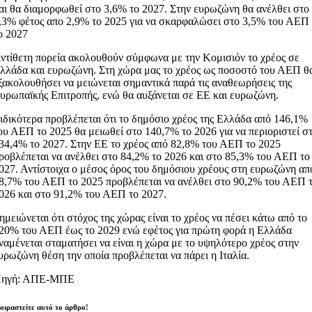
αι θα διαμορφωθεί στο 3,6% το 2027. Στην ευρωζώνη θα ανέλθει στο
,3% φέτος απο 2,9% το 2025 για να σκαρφαλώσει στο 3,5% του ΑΕΠ
ο 2027
ντίθετη πορεία ακολουθούν σύμφωνα με την Κομισιόν το χρέος σε
λλάδα και ευρωζώνη. Στη χώρα μας το χρέος ως ποσοστό του ΑΕΠ θ
ξακολουθήσει να μειώνεται σημαντικά παρά τις αναθεωρήσεις της
υρωπαϊκής Επιτροπής, ενώ θα αυξάνεται σε ΕΕ και ευρωζώνη.
ιδικότερα προβλέπεται ότι το δημόσιο χρέος της Ελλάδα από 146,1%
ου ΑΕΠ το 2025 θα μειωθεί στο 140,7% το 2026 για να περιοριστεί σ
34,4% το 2027. Στην ΕΕ το χρέος από 82,8% του ΑΕΠ το 2025
ροβλέπεται να ανέλθει στο 84,2% το 2026 και στο 85,3% του ΑΕΠ το
027. Αντίστοιχα ο μέσος όρος του δημόσιου χρέους στη ευρωζώνη απ
8,7% του ΑΕΠ το 2025 προβλέπεται να ανέλθει στο 90,2% του ΑΕΠ 
026 και στο 91,2% του ΑΕΠ το 2027.
ημειώνεται ότι στόχος της χώρας είναι το χρέος να πέσει κάτω από το
20% του ΑΕΠ έως το 2029 ενώ εφέτος για πρώτη φορά η Ελλάδα
ναμένεται σταματήσει να είναι η χώρα με το υψηλότερο χρέος στην
υρωζώνη θέση την οποία προβλέπεται να πάρει η Ιταλία.
ηγή: ΑΠΕ-ΜΠΕ
οιραστείτε αυτό το άρθρο!