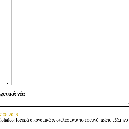
χετικά νέα
7.08.2026
iohalco: Ισχυρά οικονομικά αποτελέσματα το εφετινό πρώτο εξάμηνο