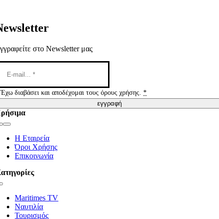
Newsletter
γγραφείτε στο Newsletter μας
Έχω διαβάσει και αποδέχομαι τους όρους χρήσης.
*
εγγραφή
ρήσιμα
Toggle
Navigation
Η Εταιρεία
Όροι Χρήσης
Επικοινωνία
ατηγορίες
Toggle
Navigation
Maritimes TV
Ναυτιλία
Τουρισμός