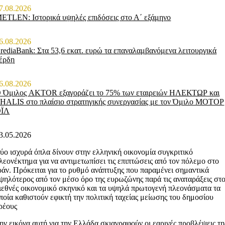
7.08.2026
ETLEN: Ιστορικά υψηλές επιδόσεις στο Α΄ εξάμηνο
6.08.2026
rediaBank: Στα 53,6 εκατ. ευρώ τα επαναλαμβανόμενα λειτουργικά
έρδη
6.08.2026
 Όμιλος AKTOR εξαγοράζει το 75% των εταιρειών ΗΛΕΚΤΩΡ και
HALIS στο πλαίσιο στρατηγικής συνεργασίας με τον Όμιλο ΜΟΤΟΡ
ΟΪΛ
3.05.2026
ύο ισχυρά όπλα δίνουν στην ελληνική οικονομία συγκριτικό
λεονέκτημα για να αντιμετωπίσει τις επιπτώσεις από τον πόλεμο στο
ράν. Πρόκειται για το ρυθμό ανάπτυξης που παραμένει σημαντικά
ψηλότερος από τον μέσο όρο της ευρωζώνης παρά τις αναταράξεις στ
ιεθνές οικονομικό σκηνικό και τα υψηλά πρωτογενή πλεονάσματα τα
ποία καθιστούν εφικτή την πολιτική ταχείας μείωσης του δημοσίου
ρέους
ην εικόνα αυτή για την Ελλάδα σκιαγραφούν οι εαρινές προβλέψεις τη