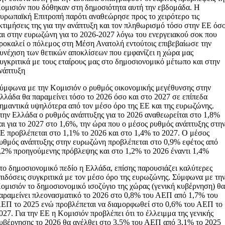
ομισιόν που δόθηκαν στη δημοσιότητα αυτή την εβδομάδα. Η
υρωπαϊκή Επιτροπή παρότι αναθεώρησε προς το χειρότερο τις
κτιμήσεις της για την ανάπτυξη και τον πληθωρισμό τόσο στην ΕΕ όσ
αι στην ευρωζώνη για το 2026-2027 λόγω του ενεργειακού σοκ που
ροκαλεί ο πόλεμος στη Μέση Ανατολή εντούτοις επιβεβαίωσε την
υνέχιση των θετικών αποκλίσεων που εμφανίζει η χώρα μας
υγκριτικά με τους εταίρους μας στο δημοσιονομικό μέτωπο και στην
νάπτυξη
ύμφωνα με την Κομισιόν ο ρυθμός οικονομικής μεγέθυνσης στην
λλάδα θα παραμείνει τόσο το 2026 όσο και στο 2027 σε επίπεδα
ημαντικά υψηλότερα από τον μέσο όρο της ΕΕ και της ευρωζώνης.
την Ελλάδα ο ρυθμός ανάπτυξης για το 2026 αναθεωρείται στο 1,8%
αι για το 2027 στο 1,6%, την ώρα που ο μέσος ρυθμός ανάπτυξης στη
Ε προβλέπεται στο 1,1% το 2026 και στο 1,4% το 2027. Ο μέσος
υθμός ανάπτυξης στην ευρωζώνη προβλέπεται στο 0,9% εφέτος από
,2% προηγούμενης πρόβλεψης και στο 1,2% το 2026 έναντι 1,4%
το δημοσιονομικό πεδίο η Ελλάδα, επίσης παρουσιάζει καλύτερες
πιδόσεις συγκριτικά με τον μέσο όρο της ευρωζώνης. Σύμφωνα με τη
ομισιόν το δημοσιονομικό ισοζύγιο της χώρας (γενική κυβέρνηση) θ
αραμείνει πλεονασματικό το 2026 στο 0,8% του ΑΕΠ από 1,7% του
ΕΠ το 2025 ενώ προβλέπεται να διαμορφωθεί στο 0,6% του ΑΕΠ το
027. Για την ΕΕ η Κομισιόν προβλέπει ότι το έλλειμμα της γενικής
υβέρνησης το 2026 θα ανέλθει στο 3,5% του ΑΕΠ από 3,1% το 2025