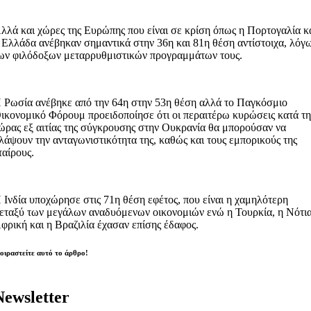
λλά και χώρες της Ευρώπης που είναι σε κρίση όπως η Πορτογαλία κ
 Ελλάδα ανέβηκαν σημαντικά στην 36η και 81η θέση αντίστοιχα, λόγ
ων φιλόδοξων μεταρρυθμιστικών προγραμμάτων τους.
 Ρωσία ανέβηκε από την 64η στην 53η θέση αλλά το Παγκόσμιο
ικονομικό Φόρουμ προειδοποίησε ότι οι περαιτέρω κυρώσεις κατά τη
ώρας εξ αιτίας της σύγκρουσης στην Ουκρανία θα μπορούσαν να
λάψουν την ανταγωνιστικότητα της, καθώς και τους εμπορικούς της
ταίρους.
 Ινδία υποχώρησε στις 71η θέση εφέτος, που είναι η χαμηλότερη
εταξύ των μεγάλων αναδυόμενων οικονομιών ενώ η Τουρκία, η Νότι
φρική και η Βραζιλία έχασαν επίσης έδαφος.
οιραστείτε αυτό το άρθρο!
Newsletter