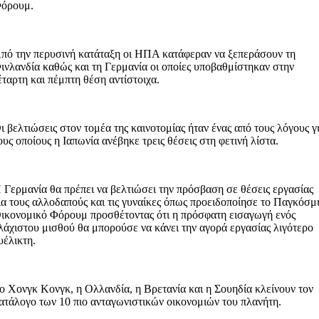
όρουμ.
πό την περυσινή κατάταξη οι ΗΠΑ κατάφεραν να ξεπεράσουν τη
ινλανδία καθώς και τη Γερμανία οι οποίες υποβαθμίστηκαν στην
έταρτη και πέμπτη θέση αντίστοιχα.
ι βελτιώσεις στον τομέα της καινοτομίας ήταν ένας από τους λόγους γ
ους οποίους η Ιαπωνία ανέβηκε τρεις θέσεις στη φετινή λίστα.
 Γερμανία θα πρέπει να βελτιώσει την πρόσβαση σε θέσεις εργασίας
ια τους αλλοδαπούς και τις γυναίκες όπως προειδοποίησε το Παγκόσμ
ικονομικό Φόρουμ προσθέτοντας ότι η πρόσφατη εισαγωγή ενός
λάχιστου μισθού θα μπορούσε να κάνει την αγορά εργασίας λιγότερο
υέλικτη.
ο Χονγκ Κονγκ, η Ολλανδία, η Βρετανία και η Σουηδία κλείνουν τον
ατάλογο των 10 πιο ανταγωνιστικών οικονομιών του πλανήτη.