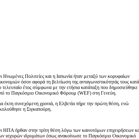
ι Ηνωμένες Πολιτείες και η Ιαπωνία ήταν μεταξύ των κορυφαίων
ικονομιών όσον αφορά τη βελτίωση της ανταγωνιστικότητάς τους κατ
ο τελευταίο έτος σύμφωνα με την ετήσια κατάταξη που δημοσιεύθηκε
πό το Παγκόσμιο Οικονομικό Φόρουμ (WEF) στη Γενεύη.
ια έκτη συνεχόμενη χρονιά, η Ελβετία πήρε την πρώτη θέση, ενώ
κολούθησε η Σιγκαπούρη.
ι ΗΠΑ ήρθαν στην τρίτη θέση λόγω των καινοτόμων επιχειρήσεων κ
ων ισχυρών ιδρυμάτων όπως ανακοίνωσε το Παγκόσμιο Οικονομικό