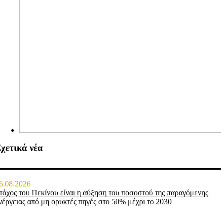
χετικά νέα
6.08.2026
τόχος του Πεκίνου είναι η αύξηση του ποσοστού της παραγόμενης
νέργειας από μη ορυκτές πηγές στο 50% μέχρι το 2030