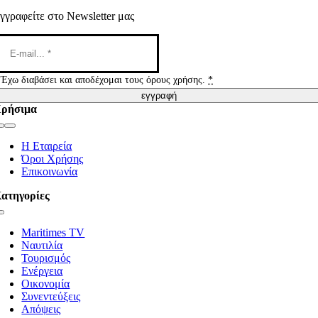
γγραφείτε στο Newsletter μας
Έχω διαβάσει και αποδέχομαι τους όρους χρήσης.
*
εγγραφή
ρήσιμα
Toggle
Navigation
Η Εταιρεία
Όροι Χρήσης
Επικοινωνία
ατηγορίες
Toggle
Navigation
Maritimes TV
Ναυτιλία
Τουρισμός
Ενέργεια
Οικονομία
Συνεντεύξεις
Απόψεις