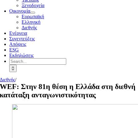
Ξενοδοχεία
Οικονομία
Ευρωπαϊκή
Ελληνική
Διεθνής
Ενέργεια
Συνεντεύξεις
Απόψεις
ESG
Εκδηλώσεις
Search
for:
Διεθνής
/
WEF: Στην 81η θέση η Ελλάδα στη διεθνή
κατάταξη ανταγωνιστικότητας