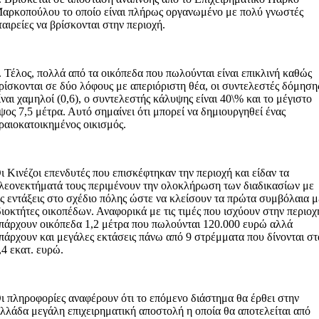
αρκοπούλου το οποίο είναι πλήρως οργανωμένο με πολύ γνωστές
ταιρείες να βρίσκονται στην περιοχή.
. Τέλος, πολλά από τα οικόπεδα που πωλούνται είναι επικλινή καθώς
ρίσκονται σε δύο λόφους με απεριόριστη θέα, οι συντελεστές δόμηση
ίναι χαμηλοί (0,6), ο συντελεστής κάλυψης είναι 40\% και το μέγιστο
ψος 7,5 μέτρα. Αυτό σημαίνει ότι μπορεί να δημιουργηθεί ένας
ραιοκατοικημένος οικισμός.
ι Κινέζοι επενδυτές που επισκέφτηκαν την περιοχή και είδαν τα
λεονεκτήματά τους περιμένουν την ολοκλήρωση των διαδικασίων με
ις εντάξεις στο σχέδιο πόλης ώστε να κλείσουν τα πρώτα συμβόλαια μ
διοκτήτες οικοπέδων. Αναφορικά με τις τιμές που ισχύουν στην περιοχ
πάρχουν οικόπεδα 1,2 μέτρα που πωλούνται 120.000 ευρώ αλλά
πάρχουν και μεγάλες εκτάσεις πάνω από 9 στρέμματα που δίνονται στ
,4 εκατ. ευρώ.
ι πληροφορίες αναφέρουν ότι το επόμενο διάστημα θα έρθει στην
λλάδα μεγάλη επιχειρηματική αποστολή η οποία θα αποτελείται από