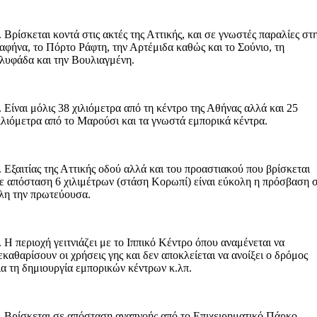
. Βρίσκεται κοντά στις ακτές της Αττικής, και σε γνωστές παραλίες στ
αφήνα, το Πόρτο Ράφτη, την Αρτέμιδα καθώς και το Σούνιο, τη
λυφάδα και την Βουλιαγμένη.
. Είναι μόλις 38 χιλιόμετρα από τη κέντρο της Αθήνας αλλά και 25
ιλιόμετρα από το Μαρούσι και τα γνωστά εμπορικά κέντρα.
. Εξαιτίας της Αττικής οδού αλλά και του προαστιακού που βρίσκεται
ε απόσταση 6 χιλιμέτρων (στάση Κορωπί) είναι εύκολη η πρόσβαση 
λη την πρωτεύουσα.
. Η περιοχή γειτνιάζει με το Ιππικό Κέντρο όπου αναμένεται να
εκαθαρίσουν οι χρήσεις γης και δεν αποκλείεται να ανοίξει ο δρόμος
ια τη δημιουργία εμπορικών κέντρων κ.λπ.
. Βρίσκεται σε απόσταση αναπνοής από το Επιχειρηματικό Πάρκο