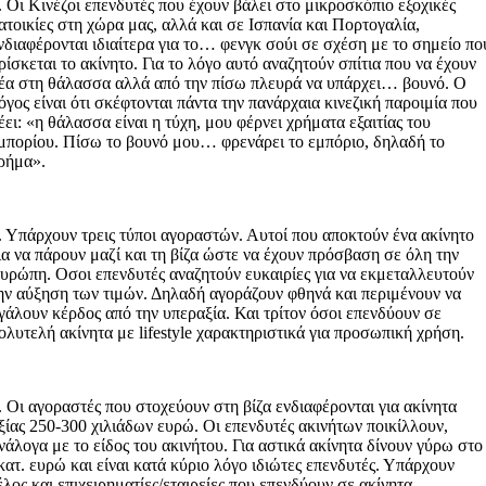
. Οι Κινέζοι επενδυτές που έχουν βάλει στο μικροσκόπιο εξοχικές
ατοικίες στη χώρα μας, αλλά και σε Ισπανία και Πορτογαλία,
νδιαφέρονται ιδιαίτερα για το… φενγκ σούι σε σχέση με το σημείο πο
ρίσκεται το ακίνητο. Για το λόγο αυτό αναζητούν σπίτια που να έχουν
έα στη θάλασσα αλλά από την πίσω πλευρά να υπάρχει… βουνό. Ο
όγος είναι ότι σκέφτονται πάντα την πανάρχαια κινεζική παροιμία που
έει: «η θάλασσα είναι η τύχη, μου φέρνει χρήματα εξαιτίας του
μπορίου. Πίσω το βουνό μου… φρενάρει το εμπόριο, δηλαδή το
ρήμα».
. Υπάρχουν τρεις τύποι αγοραστών. Αυτοί που αποκτούν ένα ακίνητο
ια να πάρουν μαζί και τη βίζα ώστε να έχουν πρόσβαση σε όλη την
υρώπη. Οσοι επενδυτές αναζητούν ευκαιρίες για να εκμεταλλευτούν
ην αύξηση των τιμών. Δηλαδή αγοράζουν φθηνά και περιμένουν να
γάλουν κέρδος από την υπεραξία. Και τρίτον όσοι επενδύουν σε
ολυτελή ακίνητα με lifestyle χαρακτηριστικά για προσωπική χρήση.
. Οι αγοραστές που στοχεύουν στη βίζα ενδιαφέρονται για ακίνητα
ξίας 250-300 χιλιάδων ευρώ. Οι επενδυτές ακινήτων ποικίλλουν,
νάλογα με το είδος του ακινήτου. Για αστικά ακίνητα δίνουν γύρω στο
κατ. ευρώ και είναι κατά κύριο λόγο ιδιώτες επενδυτές. Υπάρχουν
έλος και επιχειρηματίες/εταιρείες που επενδύουν σε ακίνητα