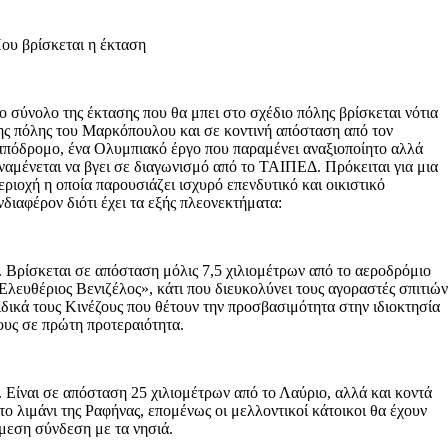
ου βρίσκεται η έκταση
ο σύνολο της έκτασης που θα μπει στο σχέδιο πόλης βρίσκεται νότια
ης πόλης του Μαρκόπουλου και σε κοντινή απόσταση από τον
ππόδρομο, ένα Ολυμπιακό έργο που παραμένει αναξιοποίητο αλλά
ναμένεται να βγει σε διαγωνισμό από το ΤΑΙΠΕΔ. Πρόκειται για μια
εριοχή η οποία παρουσιάζει ισχυρό επενδυτικό και οικιστικό
νδιαφέρον διότι έχει τα εξής πλεονεκτήματα:
. Βρίσκεται σε απόσταση μόλις 7,5 χιλιομέτρων από το αεροδρόμιο
Ελευθέριος Βενιζέλος», κάτι που διευκολύνει τους αγοραστές σπιτιών
ιδικά τους Κινέζους που θέτουν την προσβασιμότητα στην ιδιοκτησία
ους σε πρώτη προτεραιότητα.
. Είναι σε απόσταση 25 χιλιομέτρων από το Λαύριο, αλλά και κοντά
το λιμάνι της Ραφήνας, επομένως οι μελλοντικοί κάτοικοι θα έχουν
μεση σύνδεση με τα νησιά.