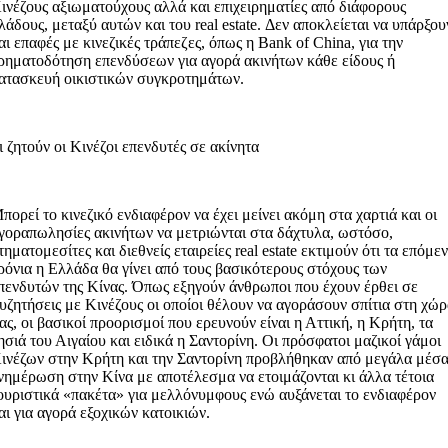
ινέζους αξιωματούχους αλλά και επιχειρηματίες από διάφορους
λάδους, μεταξύ αυτών και του real estate. Δεν αποκλείεται να υπάρξου
αι επαφές με κινεζικές τράπεζες, όπως η Bank οf China, για την
ρηματοδότηση επενδύσεων για αγορά ακινήτων κάθε είδους ή
ατασκευή οικιστικών συγκροτημάτων.
ι ζητούν οι Κινέζοι επενδυτές σε ακίνητα
πορεί το κινεζικό ενδιαφέρον να έχει μείνει ακόμη στα χαρτιά και οι
γοραπωλησίες ακινήτων να μετριώνται στα δάχτυλα, ωστόσο,
τηματομεσίτες και διεθνείς εταιρείες real estate εκτιμούν ότι τα επόμε
ρόνια η Ελλάδα θα γίνει από τους βασικότερους στόχους των
πενδυτών της Κίνας. Όπως εξηγούν άνθρωποι που έχουν έρθει σε
υζητήσεις με Κινέζους οι οποίοι θέλουν να αγοράσουν σπίτια στη χώ
ας, οι βασικοί προορισμοί που ερευνούν είναι η Αττική, η Κρήτη, τα
ησιά του Αιγαίου και ειδικά η Σαντορίνη. Οι πρόσφατοι μαζικοί γάμοι
ινέζων στην Κρήτη και την Σαντορίνη προβλήθηκαν από μεγάλα μέσ
νημέρωση στην Κίνα με αποτέλεσμα να ετοιμάζονται κι άλλα τέτοια
ουριστικά «πακέτα» για μελλόνυμφους ενώ αυξάνεται το ενδιαφέρον
αι για αγορά εξοχικών κατοικιών.