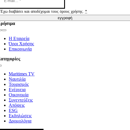
Έχω διαβάσει και αποδέχομαι τους όρους χρήσης.
*
εγγραφή
ρήσιμα
Toggle
Navigation
Η Εταιρεία
Όροι Χρήσης
Επικοινωνία
ατηγορίες
Toggle
Navigation
Maritimes TV
Ναυτιλία
Τουρισμός
Ενέργεια
Οικονομία
Συνεντεύξεις
Απόψεις
ESG
Εκδηλώσεις
Δρομολόγια