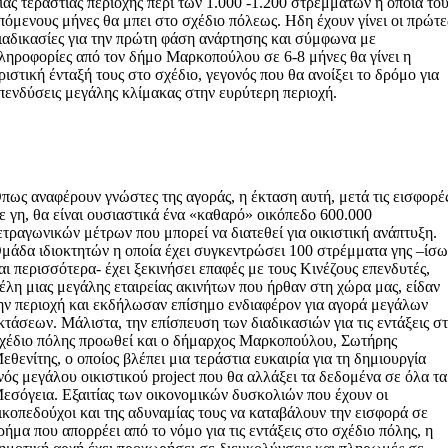
ιας τεράστιας περιοχής περί των 1.000 -1.200 στρεμμάτων η οποία το
πόμενους μήνες θα μπει στο σχέδιο πόλεως. Ηδη έχουν γίνει οι πρώτε
ιαδικασίες για την πρώτη φάση ανάρτησης και σύμφωνα με
ληροφορίες από τον δήμο Μαρκοπούλου σε 6-8 μήνες θα γίνει η
ριστική ένταξή τους στο σχέδιο, γεγονός που θα ανοίξει το δρόμο για
πενδύσεις μεγάλης κλίμακας στην ευρύτερη περιοχή.
πως αναφέρουν γνώστες της αγοράς, η έκταση αυτή, μετά τις εισφορέ
ε γη, θα είναι ουσιαστικά ένα «καθαρό» οικόπεδο 600.000
ετραγωνικών μέτρων που μπορεί να διατεθεί για οικιστική ανάπτυξη.
μάδα ιδιοκτητών η οποία έχει συγκεντρώσει 100 στρέμματα γης –ίσω
αι περισσότερα- έχει ξεκινήσει επαφές με τους Κινέζους επενδυτές,
έλη μιας μεγάλης εταιρείας ακινήτων που ήρθαν στη χώρα μας, είδαν
ην περιοχή και εκδήλωσαν επίσημο ενδιαφέρον για αγορά μεγάλων
κτάσεων. Μάλιστα, την επίσπευση των διαδικασιών για τις εντάξεις σ
χέδιο πόλης προωθεί και ο δήμαρχος Μαρκοπούλου, Σωτήρης
εθενίτης, ο οποίος βλέπει μια τεράστια ευκαιρία για τη δημιουργία
νός μεγάλου οικιστικού project που θα αλλάξει τα δεδομένα σε όλα τα
εσόγεια. Εξαιτίας των οικονομικών δυσκολιών που έχουν οι
ικοπεδούχοι και της αδυναμίας τους να καταβάλουν την εισφορά σε
ρήμα που απορρέει από το νόμο για τις εντάξεις στο σχέδιο πόλης, η