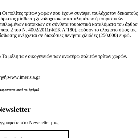
) Οι πολίτες τρίτων χωρών που έχουν συνάψει τουλάχιστον δεκαετούς
ιάρκειας μίσθωση ξενοδοχειακών καταλυμάτων ή τουριστικών
πιπλωμένων κατοικιών σε σύνθετα τουριστικά καταλύματα του άρθρο
 παρ. 2 του Ν. 4002/2011(ΦΕΚ Α΄180), εφόσον το ελάχιστο ύψος της
ίσθωσης ανέρχεται σε διακόσιες πενήντα χιλιάδες (250.000) ευρώ.
) Τα μέλη των οικογενειών των ανωτέρω πολιτών τρίτων χωρών.
ηγή:www.imerisia.gr
οιραστείτε αυτό το άρθρο!
Newsletter
γγραφείτε στο Newsletter μας