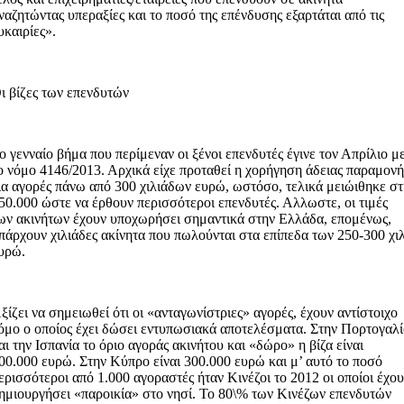
ναζητώντας υπεραξίες και το ποσό της επένδυσης εξαρτάται από τις
υκαιρίες».
ι βίζες των επενδυτών
ο γενναίο βήμα που περίμεναν οι ξένοι επενδυτές έγινε τον Απρίλιο μ
ο νόμο 4146/2013. Αρχικά είχε προταθεί η χορήγηση άδειας παραμονή
ια αγορές πάνω από 300 χιλιάδων ευρώ, ωστόσο, τελικά μειώιθηκε στ
50.000 ώστε να έρθουν περισσότεροι επενδυτές. Αλλωστε, οι τιμές
ων ακινήτων έχουν υποχωρήσει σημαντικά στην Ελλάδα, επομένως,
πάρχουν χιλιάδες ακίνητα που πωλούνται στα επίπεδα των 250-300 χιλ
υρώ.
ξίζει να σημειωθεί ότι οι «ανταγωνίστριες» αγορές, έχουν αντίστοιχο
όμο ο οποίος έχει δώσει εντυπωσιακά αποτελέσματα. Στην Πορτογαλ
αι την Ισπανία το όριο αγοράς ακινήτου και «δώρο» η βίζα είναι
00.000 ευρώ. Στην Κύπρο είναι 300.000 ευρώ και μ’ αυτό το ποσό
ερισσότεροι από 1.000 αγοραστές ήταν Κινέζοι το 2012 οι οποίοι έχο
ημιουργήσει «παροικία» στο νησί. Το 80\% των Κινέζων επενδυτών