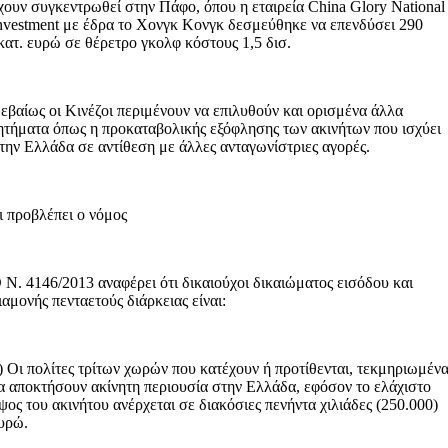
χουν συγκεντρωθεί στην Πάφο, όπου η εταιρεία China Glory National
nvestment με έδρα το Χονγκ Κονγκ δεσμεύθηκε να επενδύσει 290
κατ. ευρώ σε θέρετρο γκολφ κόστους 1,5 δισ.
εβαίως οι Κινέζοι περιμένουν να επιλυθούν και ορισμένα άλλα
ητήματα όπως η προκαταβολικής εξόφλησης των ακινήτων που ισχύει
την Ελλάδα σε αντίθεση με άλλες ανταγωνίστριες αγορές.
ι προβλέπει ο νόμος
 Ν. 4146/2013 αναφέρει ότι δικαιούχοι δικαιώματος εισόδου και
ιαμονής πενταετούς διάρκειας είναι:
) Οι πολίτες τρίτων χωρών που κατέχουν ή προτίθενται, τεκμηριωμένα
α αποκτήσουν ακίνητη περιουσία στην Ελλάδα, εφόσον το ελάχιστο
ψος του ακινήτου ανέρχεται σε διακόσιες πενήντα χιλιάδες (250.000)
υρώ.