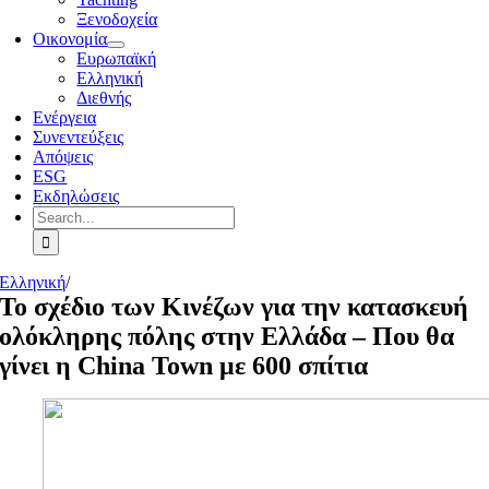
Ξενοδοχεία
Οικονομία
Ευρωπαϊκή
Ελληνική
Διεθνής
Ενέργεια
Συνεντεύξεις
Απόψεις
ESG
Εκδηλώσεις
Search
for:
Ελληνική
/
Το σχέδιο των Κινέζων για την κατασκευή
ολόκληρης πόλης στην Ελλάδα – Που θα
γίνει η China Town με 600 σπίτια