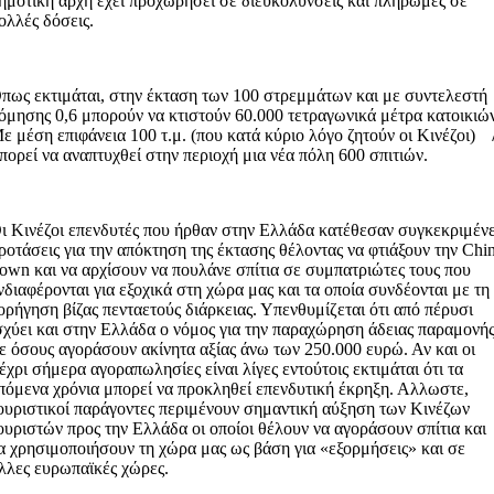
ημοτική αρχή έχει προχωρήσει σε διευκολύνσεις και πληρωμές σε
ολλές δόσεις.
πως εκτιμάται, στην έκταση των 100 στρεμμάτων και με συντελεστή
όμησης 0,6 μπορούν να κτιστούν 60.000 τετραγωνικά μέτρα κατοικιώ
ε μέση επιφάνεια 100 τ.μ. (που κατά κύριο λόγο ζητούν οι Κινέζοι)
πορεί να αναπτυχθεί στην περιοχή μια νέα πόλη 600 σπιτιών.
ι Κινέζοι επενδυτές που ήρθαν στην Ελλάδα κατέθεσαν συγκεκριμέν
ροτάσεις για την απόκτηση της έκτασης θέλοντας να φτιάξουν την Chi
own και να αρχίσουν να πουλάνε σπίτια σε συμπατριώτες τους που
νδιαφέρονται για εξοχικά στη χώρα μας και τα οποία συνδέονται με τη
ορήγηση βίζας πενταετούς διάρκειας. Υπενθυμίζεται ότι από πέρυσι
σχύει και στην Ελλάδα ο νόμος για την παραχώρηση άδειας παραμονή
ε όσους αγοράσουν ακίνητα αξίας άνω των 250.000 ευρώ. Αν και οι
έχρι σήμερα αγοραπωλησίες είναι λίγες εντούτοις εκτιμάται ότι τα
πόμενα χρόνια μπορεί να προκληθεί επενδυτική έκρηξη. Αλλωστε,
ουριστικοί παράγοντες περιμένουν σημαντική αύξηση των Κινέζων
ουριστών προς την Ελλάδα οι οποίοι θέλουν να αγοράσουν σπίτια και
α χρησιμοποιήσουν τη χώρα μας ως βάση για «εξορμήσεις» και σε
λλες ευρωπαϊκές χώρες.