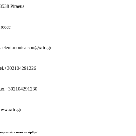
8538 Piraeus
reece
. eleni.moutsatsou@xrtc.gr
el.+302104291226
ax.+302104291230
ww.xrtc.gr
οιραστείτε αυτό το άρθρο!