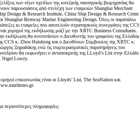
ξελίξεις των νέων σχεδίων της κινεζικής ναυπηγικής βιομηχανίας θα
ίνουν παρουσιάσεις από στελέχη των εταιρειών Shanghai Merchant
hip Design & Research Institute, China Ship Design & Research Cente
αι Shanghai Bestway Marine Engineering Design. Όλες οι παραπάνω
ράπεζες κι εταιρείες που αποτελούν στρατηγικούς συνεργάτες της CCS
ίναι χορηγοί της εκδήλωσης μαζί με την XRTC Business Consultants.
ην εκδήλωση θα συντονίσουν ο Διευθυντής του γραφείου της Ελλάδα
ης CCS κ. Zhou Haisheng και ο Διευθύνων Σύμβουλος της XRTC κ.
ιώργος Ξηραδάκης ενώ τις συμπερασματικές παρατηρήσεις του
υνεδρίου θα εκφωνήσει ο ανταποκριτής της LLoyd’s List στην Ελλάδ
. Nigel Lowry.
ορηγοί επικοινωνίας είναι οι Lloyds’ List, The SeaNation και
ww.maritimes.gr.
ια περισσότερες πληροφορίες: