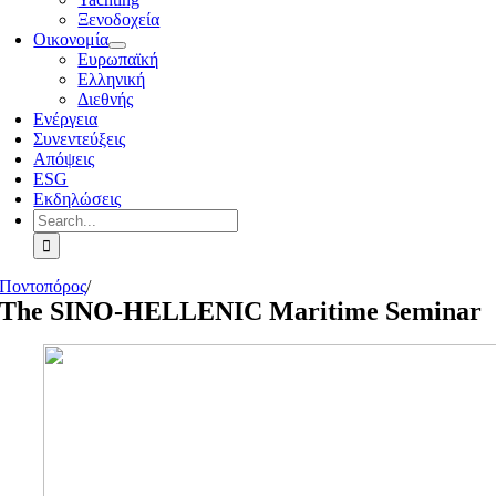
Ξενοδοχεία
Οικονομία
Ευρωπαϊκή
Ελληνική
Διεθνής
Ενέργεια
Συνεντεύξεις
Απόψεις
ESG
Εκδηλώσεις
Search
for:
Ποντοπόρος
/
The SINO-HELLENIC Maritime Seminar