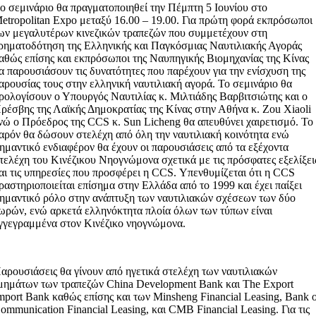
ο σεμινάριο θα πραγματοποιηθεί την Πέμπτη 5 Ιουνίου στο
etropolitan Expo μεταξύ 16.00 – 19.00. Για πρώτη φορά εκπρόσωποι
ων μεγαλυτέρων κινεζικών τραπεζών που συμμετέχουν στη
ρηματοδότηση της Ελληνικής και Παγκόσμιας Ναυτιλιακής Αγοράς
αθώς επίσης και εκπρόσωποι της Ναυπηγικής Βιομηχανίας της Κίνας
α παρουσιάσουν τις δυνατότητες που παρέχουν για την ενίσχυση της
αρουσίας τους στην ελληνική ναυτιλιακή αγορά. Το σεμινάριο θα
ρολογίσουν ο Υπουργός Ναυτιλίας κ. Μιλτιάδης Βαρβιτσιώτης και ο
ρέσβης της Λαϊκής Δημοκρατίας της Κίνας στην Αθήνα κ. Zou Xiaoli
νώ o Πρόεδρος της CCS κ. Sun Licheng θα απευθύνει χαιρετισμό. To
αρόν θα δώσουν στελέχη από όλη την ναυτιλιακή κοινότητα ενώ
ημαντικό ενδιαφέρον θα έχουν οι παρουσιάσεις από τα εξέχοντα
τελέχη του Κινέζικου Νηογνώμονα σχετικά με τις πρόσφατες εξελίξει
αι τις υπηρεσίες που προσφέρει η CCS. Υπενθυμίζεται ότι η CCS
ραστηριοποιείται επίσημα στην Ελλάδα από το 1999 και έχει παίξει
ημαντικό ρόλο στην ανάπτυξη των ναυτιλιακών σχέσεων των δύο
ωρών, ενώ αρκετά ελληνόκτητα πλοία όλων των τύπων είναι
γγεγραμμένα στον Κινέζικο νηογνώμονα.
αρουσιάσεις θα γίνουν από ηγετικά στελέχη των ναυτιλιακών
μημάτων των τραπεζών China Development Bank και The Export
mport Bank καθώς επίσης και των Minsheng Financial Leasing, Bank 
ommunication Financial Leasing, και CMB Financial Leasing. Για τις