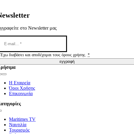
Newsletter
γγραφείτε στο Newsletter μας
Έχω διαβάσει και αποδέχομαι τους όρους χρήσης.
*
εγγραφή
ρήσιμα
Toggle
Navigation
Η Εταιρεία
Όροι Χρήσης
Επικοινωνία
ατηγορίες
Toggle
Navigation
Maritimes TV
Ναυτιλία
Τουρισμός