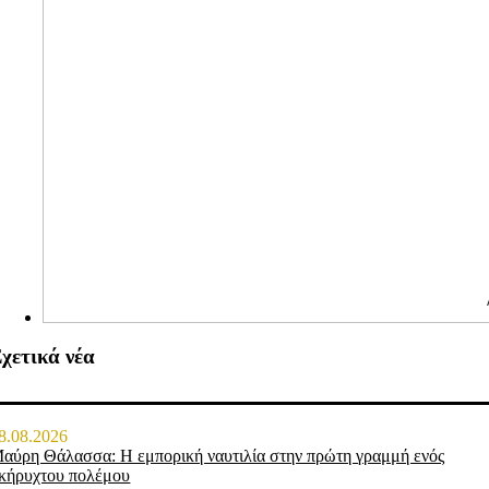
χετικά νέα
8.08.2026
αύρη Θάλασσα: Η εμπορική ναυτιλία στην πρώτη γραμμή ενός
κήρυχτου πολέμου