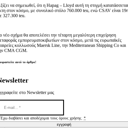
ξίζει να σημειωθεί, ότι η Hapag – Lloyd αυτή τη στιγμή κατατάσσετα
κτη στον κόσμο, με συνολικό στόλο 760.000 teu, ενώ CSAV είναι 19η
ε 327.300 teu.
ο νέο σχήμα θα αποτελέσει την τέταρτη μεγαλύτερη επιχείρηση
εταφοράς εμπορευματοκιβωτίων στον κόσμο, μετά τις ευρωπαϊκές
ταιρείες κολλωσούς Maersk Line, την Mediterranean Shipping Co και
ην CMA CGM.
οιραστείτε αυτό το άρθρο!
Newsletter
γγραφείτε στο Newsletter μας
Έχω διαβάσει και αποδέχομαι τους όρους χρήσης.
*
εγγραφή