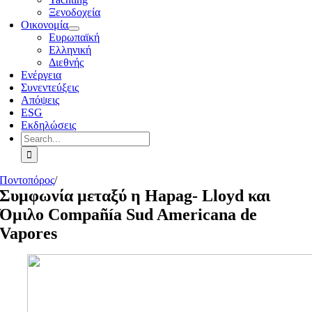
Ξενοδοχεία
Οικονομία
Ευρωπαϊκή
Ελληνική
Διεθνής
Ενέργεια
Συνεντεύξεις
Απόψεις
ESG
Εκδηλώσεις
Search
for:
Ποντοπόρος
/
Συμφωνία μεταξύ η Hapag- Lloyd και
Όμιλο Compañía Sud Americana de
Vapores