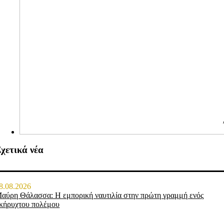
χετικά νέα
8.08.2026
αύρη Θάλασσα: Η εμπορική ναυτιλία στην πρώτη γραμμή ενός
κήρυχτου πολέμου