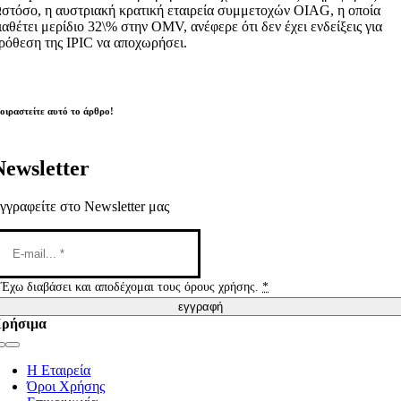
στόσο, η αυστριακή κρατική εταιρεία συμμετοχών OIAG, η οποία
ιαθέτει μερίδιο 32\% στην OMV, ανέφερε ότι δεν έχει ενδείξεις για
ρόθεση της IPIC να αποχωρήσει.
οιραστείτε αυτό το άρθρο!
Newsletter
γγραφείτε στο Newsletter μας
Έχω διαβάσει και αποδέχομαι τους όρους χρήσης.
*
εγγραφή
ρήσιμα
Toggle
Navigation
Η Εταιρεία
Όροι Χρήσης