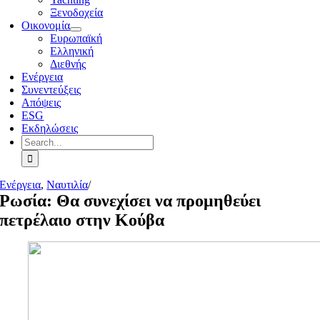
Ξενοδοχεία
Οικονομία
Ευρωπαϊκή
Ελληνική
Διεθνής
Ενέργεια
Συνεντεύξεις
Απόψεις
ESG
Εκδηλώσεις
Search
for:
Ενέργεια
,
Ναυτιλία
/
Ρωσία: Θα συνεχίσει να προμηθεύει
πετρέλαιο στην Κούβα