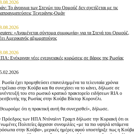
8.08.2026
ράν: Το άνοιγμα των Στενών του Ορμούζ δεν σχετίζεται με τις
ιαπραγματεύσεις Τεχεράνης-Ομάν
8.08.2026
euters: «Αναμένεται σύντομα συμφωνία» για τα Στενά του Ορμούζ,
έει Αμερικανός αξιωματούχος
8.08.2026
ΠΑ: Ενέκριναν νέες ενεργειακές κυρώσεις σε βάρος της Ρωσίας
5.02.2026
 Ρωσία έχει προμηθεύσει επανειλημμένα τα τελευταία χρόνια
ετρέλαιο στην Κούβα και θα συνεχίσει να το κάνει, δήλωσε σε
υνέντευξή του στο ρωσικό κρατικό πρακτορείο ειδήσεων RIA ο
ρεσβευτής της Ρωσίας στην Κούβα Βίκτορ Κορονέλι.
Θεωρούμε ότι η πρακτική αυτή θα συνεχισθεί», δήλωσε.
 Πρόεδρος των ΗΠΑ Ντόναλντ Τραμπ δήλωσε την Κυριακή ότι οι
νωμένες Πολιτείες άρχισαν συνομιλίες «με τα πιο υψηλά ιστάμενα
ρόσωπα στην Κούβα», μερικές ημέρες αφού υποστήριξε πως η Κούβ