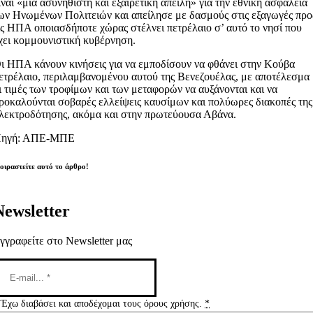
ίναι «μια ασυνήθιστη και εξαιρετική απειλή» για την εθνική ασφάλεια
ων Ηνωμένων Πολιτειών και απείλησε με δασμούς στις εξαγωγές προ
ις ΗΠΑ οποιασδήποτε χώρας στέλνει πετρέλαιο σ’ αυτό το νησί που
χει κομμουνιστική κυβέρνηση.
ι ΗΠΑ κάνουν κινήσεις για να εμποδίσουν να φθάνει στην Κούβα
ετρέλαιο, περιλαμβανομένου αυτού της Βενεζουέλας, με αποτέλεσμα
ι τιμές των τροφίμων και των μεταφορών να αυξάνονται και να
ροκαλούνται σοβαρές ελλείψεις καυσίμων και πολύωρες διακοπές της
λεκτροδότησης, ακόμα και στην πρωτεύουσα Αβάνα.
ηγή: ΑΠΕ-ΜΠΕ
οιραστείτε αυτό το άρθρο!
Newsletter
γγραφείτε στο Newsletter μας
Έχω διαβάσει και αποδέχομαι τους όρους χρήσης.
*