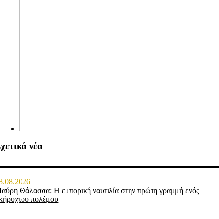
χετικά νέα
8.08.2026
αύρη Θάλασσα: Η εμπορική ναυτιλία στην πρώτη γραμμή ενός
κήρυχτου πολέμου