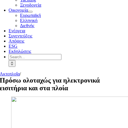
Ξενοδοχεία
Οικονομία
Ευρωπαϊκή
Ελληνική
Διεθνής
Ενέργεια
Συνεντεύξεις
Απόψεις
ESG
Εκδηλώσεις
Search
for:
Ακτοπλοΐα
/
Πρόσω ολοταχώς για ηλεκτρονικά
εισιτήρια και στα πλοία