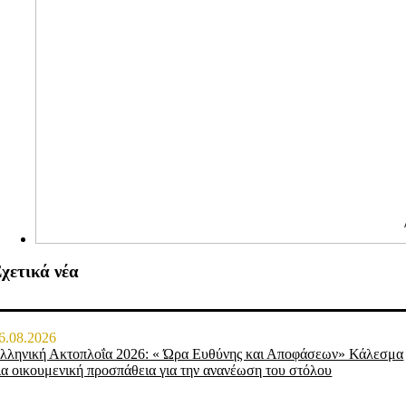
χετικά νέα
6.08.2026
λληνική Ακτοπλοΐα 2026: « Ώρα Ευθύνης και Αποφάσεων» Κάλεσμα
ια οικουμενική προσπάθεια για την ανανέωση του στόλου