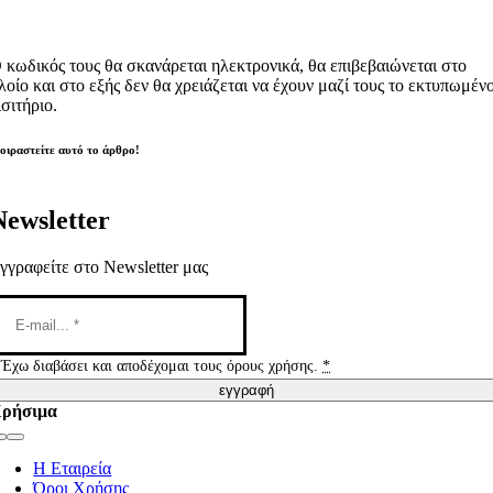
 κωδικός τους θα σκανάρεται ηλεκτρονικά, θα επιβεβαιώνεται στο
λοίο και στο εξής δεν θα χρειάζεται να έχουν μαζί τους το εκτυπωμέν
ισιτήριο.
οιραστείτε αυτό το άρθρο!
Newsletter
γγραφείτε στο Newsletter μας
Έχω διαβάσει και αποδέχομαι τους όρους χρήσης.
*
εγγραφή
ρήσιμα
Toggle
Navigation
Η Εταιρεία
Όροι Χρήσης