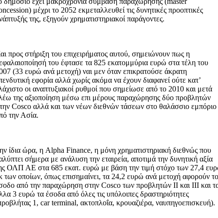
ο δημόσιο έχει μακροχρόνια σύμβαση παραχώρησης (master
oncession) μέχρι το 2052 εκμεταλλευθεί τις δυνητικές προοπτικές
νάπτυξής της, εξηγούν χρηματιστηριακοί παράγοντες.
αι προς στήριξη του επιχειρήματος αυτού, σημειώνουν πως η
εφαλαιοποίησή του έφτασε τα 825 εκατομμύρια ευρώ στα τέλη του
007 (33 ευρώ ανά μετοχή) ναι μεν όταν επικρατούσε άκρατη
πενδυτική εφορία αλλά χωρίς ακόμα να έχουν διαφανεί ούτε κατ’
λάχιστο οι αναπτυξιακοί ρυθμοί που σημείωσε από το 2010 και μετά
λέω της αξιοποίηση μέσω επι μέρους παραχώρησης δύο προβλητών
την Cosco αλλά και των νέων διεθνών τάσεων στο θαλάσσιο εμπόριο
πό την Ασία.
ην ίδια ώρα, η Alpha Finance, η μόνη χρηματιστηριακή διεθνώς που
αλύπτει σήμερα με ανάλυση την εταιρεία, αποτιμά την δυνητική αξία
ης ΟΛΠ ΑΕ στα 685 εκατ. ευρώ με βάση την τιμή στόχο των 27,4 ευ
κ των οποίων, όπως επισημαίνει, τα 24,2 ευρώ ανά μετοχή αφορούν τ
σοδο από την παραχώρηση στην Cosco των προβλητών ΙΙ και ΙΙΙ και τ
λλα 3 ευρώ τα έσοδα από όλες τις υπόλοιπες δραστηριότητες
προβλήτας 1, car terminal, ακτοπλοΐα, κρουαζιέρα, ναυπηγοεπισκευή).