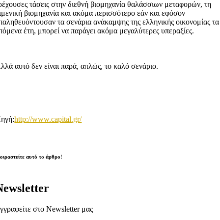
ρέχουσες τάσεις στην διεθνή βιομηχανία θαλάσσιων μεταφορών, τη
ιμενική βιομηχανία και ακόμα περισσότερο εάν και εφόσον
παληθευόντουσαν τα σενάρια ανάκαμψης της ελληνικής οικονομίας τα
πόμενα έτη, μπορεί να παράγει ακόμα μεγαλύτερες υπεραξίες.
λλά αυτό δεν είναι παρά, απλώς, το καλό σενάριο.
ηγή:
http://www.capital.gr/
οιραστείτε αυτό το άρθρο!
Newsletter
γγραφείτε στο Newsletter μας