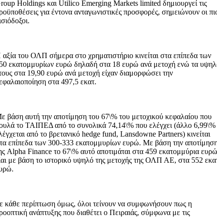
roup Holdings και Utilico Emerging Markets limited δημιουργεί τις
ροϋποθέσεις για έντονα ανταγωνιστικές προσφορές, σημειώνουν οι πι
ισιόδοξοι.
 αξία του ΟΛΠ σήμερα στο χρηματιστήριο κινείται στα επίπεδα των
50 εκατομμυρίων ευρώ δηλαδή στα 18 ευρώ ανά μετοχή ενώ τα υψη
τους στα 19,90 ευρώ ανά μετοχή είχαν διαμορφώσει την
εφαλαιοποίηση στα 497,5 εκατ.
ε βάση αυτή την αποτίμηση του 67\% του μετοχικού κεφαλαίου που
ουλά το ΤΑΙΠΕΔ από το συνολικά 74,14\% που ελέγχει (άλλο 6,99\%
λέγχεται από το βρετανικό hedge fund, Lansdowne Partners) κινείται
τα επίπεδα των 300-333 εκατομμυρίων ευρώ. Με βάση την αποτίμησ
ης Alpha Finance το 67\% αυτό αποτιμάται στα 459 εκατομμύρια ευρώ
αι με βάση το ιστορικό υψηλό της μετοχής της ΟΛΠ ΑΕ, στα 552 εκα
υρώ.
ε κάθε περίπτωση όμως, όλοι τείνουν να συμφωνήσουν πως η
ροοπτική ανάπτυξης που διαθέτει ο Πειραιάς, σύμφωνα με τις