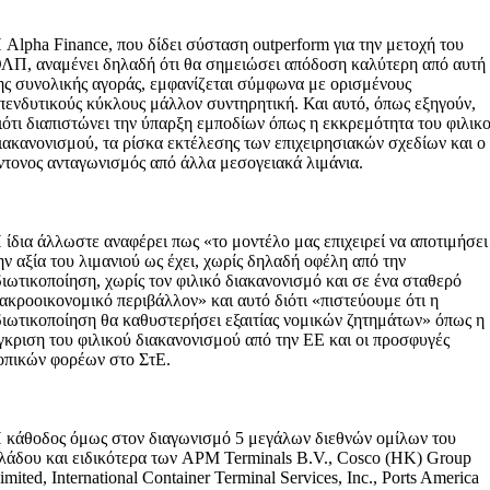
 Alpha Finance, που δίδει σύσταση outperform για την μετοχή του
ΛΠ, αναμένει δηλαδή ότι θα σημειώσει απόδοση καλύτερη από αυτή
ης συνολικής αγοράς, εμφανίζεται σύμφωνα με ορισμένους
πενδυτικούς κύκλους μάλλον συντηρητική. Και αυτό, όπως εξηγούν,
ιότι διαπιστώνει την ύπαρξη εμποδίων όπως η εκκρεμότητα του φιλικ
ιακανονισμού, τα ρίσκα εκτέλεσης των επιχειρησιακών σχεδίων και ο
ντονος ανταγωνισμός από άλλα μεσογειακά λιμάνια.
 ίδια άλλωστε αναφέρει πως «το μοντέλο μας επιχειρεί να αποτιμήσει
ην αξία του λιμανιού ως έχει, χωρίς δηλαδή οφέλη από την
διωτικοποίηση, χωρίς τον φιλικό διακανονισμό και σε ένα σταθερό
ακροοικονομικό περιβάλλον» και αυτό διότι «πιστεύουμε ότι η
διωτικοποίηση θα καθυστερήσει εξαιτίας νομικών ζητημάτων» όπως η
γκριση του φιλικού διακανονισμού από την ΕΕ και οι προσφυγές
οπικών φορέων στο ΣτΕ.
 κάθοδος όμως στον διαγωνισμό 5 μεγάλων διεθνών ομίλων του
λάδου και ειδικότερα των APM Terminals B.V., Cosco (HK) Group
imited, International Container Terminal Services, Inc., Ports America