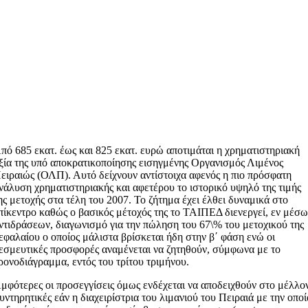
πό 685 εκατ. έως και 825 εκατ. ευρώ αποτιμάται η χρηματιστηριακή
ξία της υπό αποκρατικοποίησης εισηγμένης Οργανισμός Λιμένος
ειραιώς (ΟΛΠ). Αυτό δείχνουν αντίστοιχα αφενός η πιο πρόσφατη
νάλυση χρηματιστηριακής και αφετέρου το ιστορικό υψηλό της τιμής
ης μετοχής στα τέλη του 2007. Το ζήτημα έχει έλθει δυναμικά στο
πίκεντρο καθώς ο βασικός μέτοχός της το ΤΑΙΠΕΔ διενεργεί, εν μέσ
ντιδράσεων, διαγωνισμό για την πώληση του 67\% του μετοχικού της
εφαλαίου ο οποίος μάλιστα βρίσκεται ήδη στην β΄ φάση ενώ οι
εσμευτικές προσφορές αναμένεται να ζητηθούν, σύμφωνα με το
ρονοδιάγραμμα, εντός του τρίτου τριμήνου.
μφότερες οι προσεγγίσεις όμως ενδέχεται να αποδειχθούν στο μέλλο
υντηρητικές εάν η διαχειρίστρια του λιμανιού του Πειραιά με την οποί