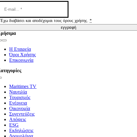
Έχω διαβάσει και αποδέχομαι τους όρους χρήσης.
*
εγγραφή
ρήσιμα
Toggle
Navigation
Η Εταιρεία
Όροι Χρήσης
Επικοινωνία
ατηγορίες
Toggle
Navigation
Maritimes TV
Ναυτιλία
Τουρισμός
Ενέργεια
Οικονομία
Συνεντεύξεις
Απόψεις
ESG
Εκδηλώσεις
Δρομολόγια