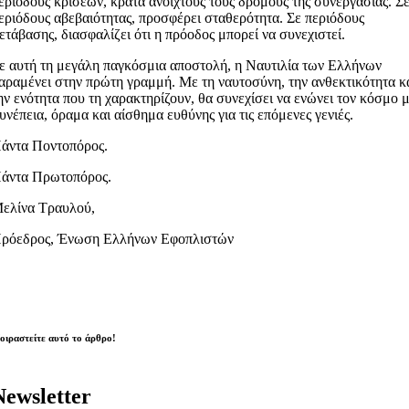
εριόδους κρίσεων, κρατά ανοιχτούς τους δρόμους της συνεργασίας. Σ
εριόδους αβεβαιότητας, προσφέρει σταθερότητα. Σε περιόδους
ετάβασης, διασφαλίζει ότι η πρόοδος μπορεί να συνεχιστεί.
ε αυτή τη μεγάλη παγκόσμια αποστολή, η Ναυτιλία των Ελλήνων
αραμένει στην πρώτη γραμμή. Με τη ναυτοσύνη, την ανθεκτικότητα κ
ην ενότητα που τη χαρακτηρίζουν, θα συνεχίσει να ενώνει τον κόσμο 
υνέπεια, όραμα και αίσθημα ευθύνης για τις επόμενες γενιές.
άντα Ποντοπόρος.
άντα Πρωτοπόρος.
ελίνα Τραυλού,
ρόεδρος, Ένωση Ελλήνων Εφοπλιστών
οιραστείτε αυτό το άρθρο!
Newsletter