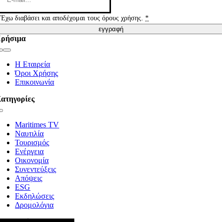
Έχω διαβάσει και αποδέχομαι τους όρους χρήσης.
*
εγγραφή
ρήσιμα
Toggle
Navigation
Η Εταιρεία
Όροι Χρήσης
Επικοινωνία
ατηγορίες
Toggle
Navigation
Maritimes TV
Ναυτιλία
Τουρισμός
Ενέργεια
Οικονομία
Συνεντεύξεις
Απόψεις
ESG
Εκδηλώσεις
Δρομολόγια
κολουθήστε μας