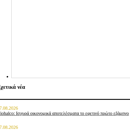
χετικά νέα
7.08.2026
iohalco: Ισχυρά οικονομικά αποτελέσματα το εφετινό πρώτο εξάμηνο
7.08.2026