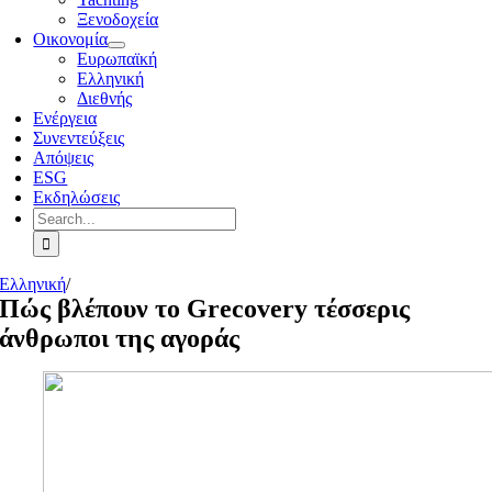
Ξενοδοχεία
Οικονομία
Ευρωπαϊκή
Ελληνική
Διεθνής
Ενέργεια
Συνεντεύξεις
Απόψεις
ESG
Εκδηλώσεις
Search
for:
Ελληνική
/
Πώς βλέπουν το Grecovery τέσσερις
άνθρωποι της αγοράς