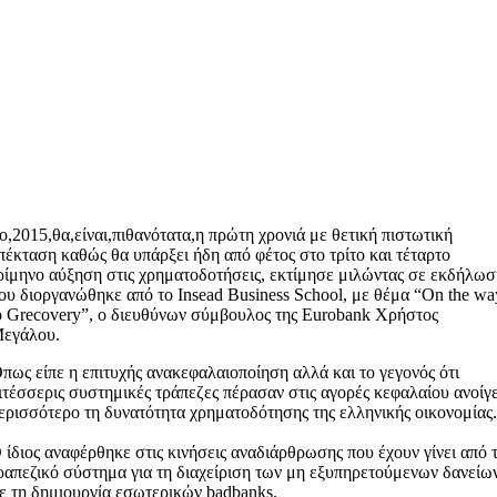
ο,2015,θα,είναι,πιθανότατα,η πρώτη χρονιά με θετική πιστωτική
πέκταση καθώς θα υπάρξει ήδη από φέτος στο τρίτο και τέταρτο
ρίμηνο αύξηση στις χρηματοδοτήσεις, εκτίμησε μιλώντας σε εκδήλω
ου διοργανώθηκε από το Insead Business School, με θέμα “On the wa
o Grecovery”, ο διευθύνων σύμβουλος της Eurobank Χρήστος
εγάλου.
πως είπε η επιτυχής ανακεφαλαιοποίηση αλλά και το γεγονός ότι
ιτέσσερις συστημικές τράπεζες πέρασαν στις αγορές κεφαλαίου ανοίγε
ερισσότερο τη δυνατότητα χρηματοδότησης της ελληνικής οικονομίας
 ίδιος αναφέρθηκε στις κινήσεις αναδιάρθρωσης που έχουν γίνει από 
ραπεζικό σύστημα για τη διαχείριση των μη εξυπηρετούμενων δανείω
ε τη δημιουργία εσωτερικών badbanks.