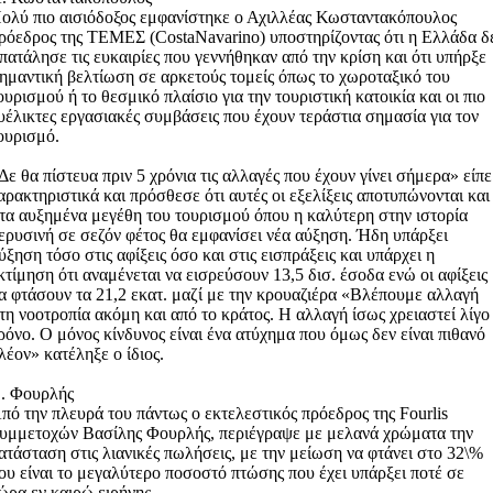
ολύ πιο αισιόδοξος εμφανίστηκε ο Αχιλλέας Κωσταντακόπουλος
ρόεδρος της ΤΕΜΕΣ (CostaNavarino) υποστηρίζοντας ότι η Ελλάδα δ
πατάλησε τις ευκαιρίες που γεννήθηκαν από την κρίση και ότι υπήρξε
ημαντική βελτίωση σε αρκετούς τομείς όπως το χωροταξικό του
ουρισμού ή το θεσμικό πλαίσιο για την τουριστική κατοικία και οι πιο
υέλικτες εργασιακές συμβάσεις που έχουν τεράστια σημασία για τον
ουρισμό.
Δε θα πίστευα πριν 5 χρόνια τις αλλαγές που έχουν γίνει σήμερα» είπε
αρακτηριστικά και πρόσθεσε ότι αυτές οι εξελίξεις αποτυπώνονται και
τα αυξημένα μεγέθη του τουρισμού όπου η καλύτερη στην ιστορία
ερυσινή σε σεζόν φέτος θα εμφανίσει νέα αύξηση. Ήδη υπάρξει
ύξηση τόσο στις αφίξεις όσο και στις εισπράξεις και υπάρχει η
κτίμηση ότι αναμένεται να εισρεύσουν 13,5 δισ. έσοδα ενώ οι αφίξεις
α φτάσουν τα 21,2 εκατ. μαζί με την κρουαζιέρα «Βλέπουμε αλλαγή
τη νοοτροπία ακόμη και από το κράτος. Η αλλαγή ίσως χρειαστεί λίγο
ρόνο. Ο μόνος κίνδυνος είναι ένα ατύχημα που όμως δεν είναι πιθανό
λέον» κατέληξε ο ίδιος.
. Φουρλής
πό την πλευρά του πάντως ο εκτελεστικός πρόεδρος της Fourlis
υμμετοχών Βασίλης Φουρλής, περιέγραψε με μελανά χρώματα την
ατάσταση στις λιανικές πωλήσεις, με την μείωση να φτάνει στο 32\%
ου είναι το μεγαλύτερο ποσοστό πτώσης που έχει υπάρξει ποτέ σε
ώρα εν καιρώ ειρήνης.