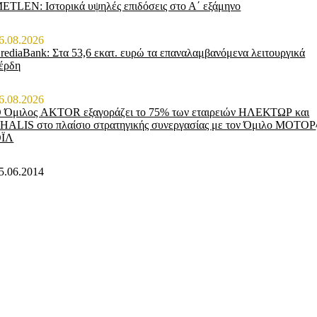
ETLEN: Ιστορικά υψηλές επιδόσεις στο Α΄ εξάμηνο
6.08.2026
rediaBank: Στα 53,6 εκατ. ευρώ τα επαναλαμβανόμενα λειτουργικά
έρδη
6.08.2026
 Όμιλος AKTOR εξαγοράζει το 75% των εταιρειών ΗΛΕΚΤΩΡ και
HALIS στο πλαίσιο στρατηγικής συνεργασίας με τον Όμιλο ΜΟΤΟΡ
ΟΪΛ
5.06.2014