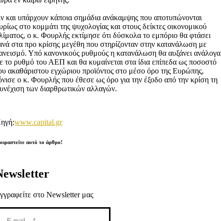
ν και υπάρχουν κάποια σημάδια ανάκαμψης που αποτυπώνονται
υρίως στο κομμάτι της ψυχολογίας και στους δείκτες οικονομικού
λίματος, ο κ. Φουρλής εκτίμησε ότι δύσκολα το εμπόριο θα φτάσει
ανά στα προ κρίσης μεγέθη που στηρίζονταν στην κατανάλωση με
ανεισμό. Υπό κανονικούς ρυθμούς η κατανάλωση θα αυξάνει ανάλογα
ε το ρυθμό του ΑΕΠ και θα κυμαίνεται στα ίδια επίπεδα ως ποσοστό
ου ακαθάριστου εγχώριου προϊόντος στο μέσο όρο της Ευρώπης,
όνισε ο κ. Φουρλής που έθεσε ως όρο για την έξοδο από την κρίση τη
υνέχιση των διαρθρωτικών αλλαγών.
ηγή:
www.capital.gr
οιραστείτε αυτό το άρθρο!
Newsletter
γγραφείτε στο Newsletter μας