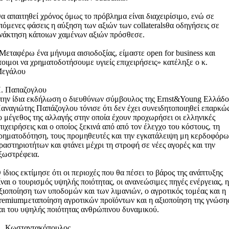
α απαιτηθεί χρόνος όμως το πρόβλημα είναι διαχειρίσιμο, ενώ σε
πόμενες φάσεις η αύξηση των αξιών των collateralsθα οδηγήσεις σε
νάκτηση κάποιων χαμένων αξιών πρόσθεσε.
Μεταφέρω ένα μήνυμα αισιοδοξίας, είμαστε open for business και
τοιμοι να χρηματοδοτήσουμε υγιείς επιχειρήσεις» κατέληξε ο κ.
εγάλου
. Παπαζογλου
την ίδια εκδήλωση ο διευθύνων σύμβουλος της Ernst&Young Ελλάδο
αναγιώτης Παπάζογλου τόνισε ότι δεν έχει συνειδητοποιηθεί επαρκώ
ο μέγεθος της αλλαγής στην οποία έχουν προχωρήσει οι ελληνικές
πιχειρήσεις και ο οποίος ξεκινά από από τον έλεγχο του κόστους, τη
ρηματοδότηση, τους προμηθευτές και την εγκατάλειψη μη κερδοφόρ
ραστηριοτήτων και φτάνει μέχρι τη στροφή σε νέες αγορές και την
ξωστρέφεια.
 ίδιος εκτίμησε ότι οι περιοχές που θα πέσει το βάρος της ανάπτυξης
ίναι ο τουρισμός υψηλής ποιότητας, οι ανανεώσιμες πηγές ενέργειας, 
ξιοποίηση των υποδομών και των λιμανιών, ο αγροτικός τομέας και η
remiumμεταποίηση αγροτικών προϊόντων και η αξιοποίηση της γνώση
αι του υψηλής ποιότητας ανθρώπινου δυναμικού.
. Κωσταντακόπουλος