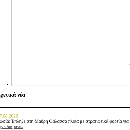
χετικά νέα
7.08.2026
ωσία: Έπληξε στη Μαύρη Θάλασσα πλοία με στρατιωτικά φορτία για
ην Ουκρανία