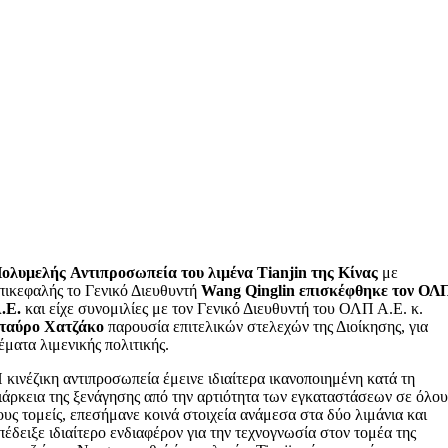
ολυμελής
Αντιπροσωπεία του λιμένα
Tianjin
της Κίνας
με
πικεφαλής το Γενικό Διευθυντή
Wang
Qinglin
επισκέφθηκε τον ΟΛ
.Ε.
και είχε συνομιλίες με τον Γενικό Διευθυντή του ΟΛΠ Α.Ε. κ.
ταύρο Χατζάκο
παρουσία επιτελικών στελεχών της Διοίκησης, για
έματα λιμενικής πολιτικής.
 κινέζικη αντιπροσωπεία έμεινε ιδιαίτερα ικανοποιημένη κατά τη
ιάρκεια της ξενάγησης από την αρτιότητα των εγκαταστάσεων σε όλου
ους τομείς, επεσήμανε κοινά στοιχεία ανάμεσα στα δύο λιμάνια και
πέδειξε ιδιαίτερο ενδιαφέρον για την τεχνογνωσία στον τομέα της