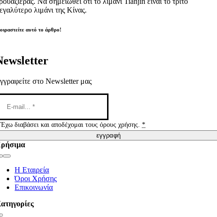
ρουαζιέρας. Να σημειωθεί ότι το λιμάνι Tianjin είναι το τρίτο
εγαλύτερο λιμάνι της Κίνας.
οιραστείτε αυτό το άρθρο!
Newsletter
γγραφείτε στο Newsletter μας
Έχω διαβάσει και αποδέχομαι τους όρους χρήσης.
*
εγγραφή
ρήσιμα
Toggle
Navigation
Η Εταιρεία
Όροι Χρήσης
Επικοινωνία
ατηγορίες