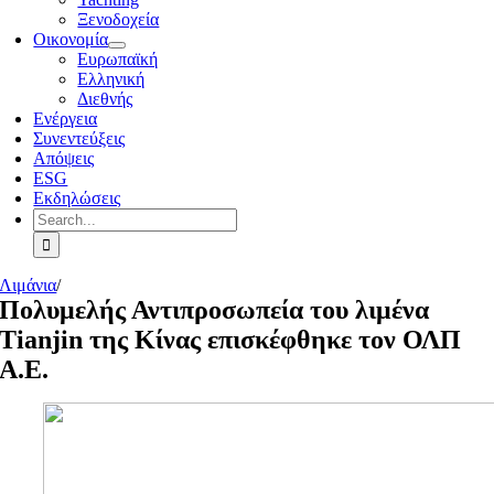
Ξενοδοχεία
Οικονομία
Ευρωπαϊκή
Ελληνική
Διεθνής
Ενέργεια
Συνεντεύξεις
Απόψεις
ESG
Εκδηλώσεις
Search
for:
Λιμάνια
/
Πολυμελής Αντιπροσωπεία του λιμένα
Tianjin της Κίνας επισκέφθηκε τον ΟΛΠ
Α.Ε.