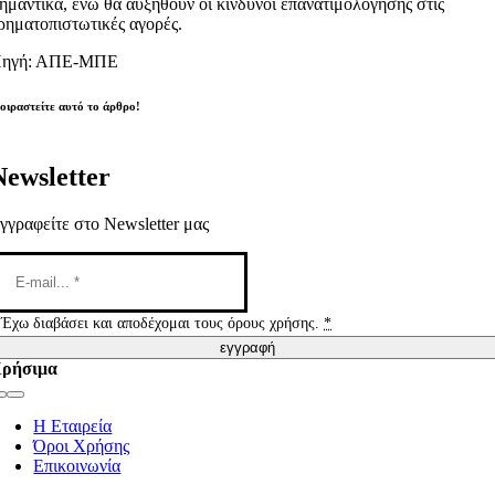
ημαντικά, ενώ θα αυξηθούν οι κίνδυνοι επανατιμολόγησης στις
ρηματοπιστωτικές αγορές.
ηγή: ΑΠΕ-ΜΠΕ
οιραστείτε αυτό το άρθρο!
Newsletter
γγραφείτε στο Newsletter μας
Έχω διαβάσει και αποδέχομαι τους όρους χρήσης.
*
εγγραφή
ρήσιμα
Toggle
Navigation
Η Εταιρεία
Όροι Χρήσης
Επικοινωνία