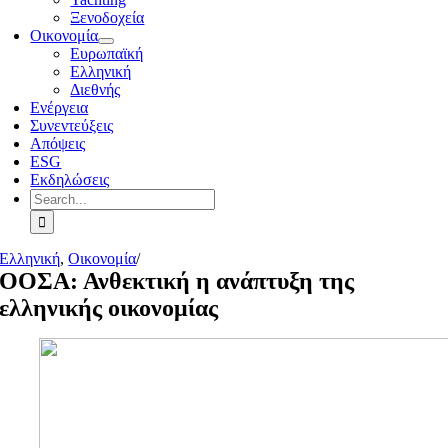
Ξενοδοχεία
Οικονομία
Ευρωπαϊκή
Ελληνική
Διεθνής
Ενέργεια
Συνεντεύξεις
Απόψεις
ESG
Εκδηλώσεις
Search
for:
Ελληνική
,
Οικονομία
/
ΟΟΣΑ: Ανθεκτική η ανάπτυξη της
ελληνικής οικονομίας