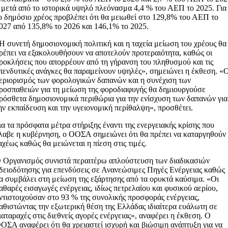
 μετά από το ιστορικά υψηλό πλεόνασμα 4,4 % του ΑΕΠ το 2025. Για
ο δημόσιο χρέος προβλέπει ότι θα μειωθεί στο 129,8% του ΑΕΠ το
027 από 135,8% το 2026 και 146,1% το 2025.
Η συνετή δημοσιονομική πολιτική και η ταχεία μείωση του χρέους θα
ρέπει να εξακολουθήσουν να αποτελούν προτεραιότητα, καθώς οι
ροκλήσεις που απορρέουν από τη γήρανση του πληθυσμού και τις
πενδυτικές ανάγκες θα παραμείνουν υψηλές», σημειώνει η έκθεση. «
εριορισμός των φορολογικών δαπανών και η συνέχιση των
ροσπαθειών για τη μείωση της φοροδιαφυγής θα δημιουργούσε
ρόσθετα δημοσιονομικά περιθώρια για την ενίσχυση των δαπανών για
ην εκπαίδευση και την υγειονομική περίθαλψη», προσθέτει.
ια τα πρόσφατα μέτρα στήριξης έναντι της ενεργειακής κρίσης που
λαβε η κυβέρνηση, ο ΟΟΣΑ σημειώνει ότι θα πρέπει να καταργηθούν
αχέως καθώς θα μειώνεται η πίεση στις τιμές.
 Οργανισμός συνιστά περαιτέρω απλούστευση των διαδικασιών
δειοδότησης για επενδύσεις σε Ανανεώσιμες Πηγές Ενέργειας καθώς
α συμβάλει στη μείωση της εξάρτησης από τα ορυκτά καύσιμα. «Οι
αθαρές εισαγωγές ενέργειας, ιδίως πετρελαίου και φυσικού αερίου,
ντιστοιχούσαν στο 93 % της συνολικής προσφοράς ενέργειας,
αθιστώντας την εξωτερική θέση της Ελλάδας ιδιαίτερα ευάλωτη σε
ιαταραχές στις διεθνείς αγορές ενέργειας», αναφέρει η έκθεση. Ο
ΟΣΑ αναφέρει ότι θα χρειαστεί ισχυρή και βιώσιμη ανάπτυξη για να