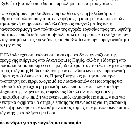
υξηθεί το βιοτικό επίπεδο με παράλληλη μείωση του χρέους.
 συνέχιση των προσπαθειών, προσθέτει, για τη βελτίωση του
υθμιστικού πλαισίου για τις επιχειρήσεις, η άρση των περιορισμών
την παροχή υπηρεσιών από ελεύθερους επαγγελματίες και η
παναπροσαρμογή των πολιτικών της αγοράς εργασίας προς την υψηλή
οιότητας εκπαίδευση και συμβουλευτικές υπηρεσίες θα ενίσχυαν τον
νταγωνισμό και τις επενδύσεις και θα βελτίωναν την παραγωγικότητα
ης εργασίας.
Η Ελλάδα έχει σημειώσει σημαντική πρόοδο στην αύξηση της
αραγωγής ενέργειας από Ανανεώσιμες Πηγές, αλλά η εξάρτηση από
ρυκτά καύσιμα παραμένει υψηλή, ιδιαίτερα στον τομέα των μεταφορ
αι της στέγασης.Η διευκόλυνση των επενδύσεων στην παραγωγική
εύματος από Ανανεώσιμες Πηγές Ενέργειας με την περαιτέρω
πλοποίηση και εξορθολογισμό των διαδικασιών αδειοδότησης θα
οηθούσε στην ταχύτερη μείωση των εκπομπών αερίων και στην
νίσχυση της ενεργειακής ασφάλειας.Επιπλέον, η στοχευμένη
ρηματοδοτική στήριξη για ενεργειακές ανακαινίσεις κτιρίων και για
λεκτρικά οχήματα θα στήριζε επίσης τις επενδύσεις για τη σταδιακή
ξάλειψη των ορυκτών καυσίμων στους τομείς των μεταφορών και της
τέγασης», καταλήγει η έκθεση.
ύο σενάρια για την παγκόσμια οικονομία