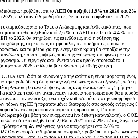
κθεση του (Economic Outlook).
ιδικότερα, προβλέπει ότι το
ΑΕΠ θα αυξηθεί 1,9% το 2026 και 2%
ο 2027
, πολύ κοντά δηλαδή στο 2,1% που διαμορφώθηκε το 2025.
ι εκταμιεύσεις από το Ταμείο Ανάκαμψης και Ανθεκτικότητας, που
κτιμάται ότι θα αυξηθούν από 2,6 % του ΑΕΠ το 2025 σε 4,4 % του
ΕΠ το 2026, θα στηρίξουν τις επενδύσεις, ενώ η αύξηση της
πασχόλησης, οι μειώσεις στη φορολογία εισοδήματος φυσικών
ροσώπων και τα μέτρα για την ενεργειακή κρίση θα στηρίξουν την
ατανάλωση, παρά τις υψηλές τιμές της ενέργειας, σύμφωνα με τον
ργανισμό. Οι εξαγωγές αναμένεται να αυξηθούν σταδιακά το β ́
ξάμηνο του 2026 καθώς θα βελτιώνεται η διεθνής ζήτηση.
 ΟΟΣΑ εκτιμά ότι οι κίνδυνοι για την ανάπτυξη είναι ισορροπημένοι,
πό την προϋπόθεση ότι η παραγωγή ενέργειας και οι εξαγωγές από τη
έση Ανατολή θα ανακάμψουν, όπως αναμένεται, από το γ’ τρίμηνο.
ια καλύτερη από την αναμενόμενη πορεία του τουρισμού θα μπορού
α τονώσει την ανάπτυξη, ενώ τυχόν καθυστερήσεις στην απορρόφηση
ων πόρων της ΕΕ ή παρατεταμένες διαταραχές στις αγορές ενέργειας 
πορούσαν να επηρεάσουν αρνητικά τις προοπτικές. Για τον
ληθωρισμό (με βάση τον εναρμονισμένο δείκτη καταναλωτή), ο ΟΟ
ροβλέπει ότι θα αυξηθεί από 2,9% το 2025 στο 4,2% εφέτος, λόγω τω
ψηλότερων τιμών ενέργειας, για να υποχωρήσει στο 2,6% το
027.Όσον αφορά τα δημόσια οικονομικά, προβλέπει υψηλά πρωτογεν
λεονάσματα – στο 2,6 % του ΑΕΠ το 2026 και 2,7 % του ΑΕΠ το 20