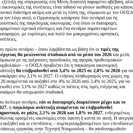
 εξέλιξη της σύγκρουσης στη Μέση Ανατολή παραμένει αβέβαιη, αλλ
ι οικονομικές της συνέπειες είναι πιθανό να γίνουν αισθητές για κάποι
ρονικό διάστημα ακόμη και μετά τη λύση της, σύμφωνα με τον ΟΟΣΑ
ια τον λόγο αυτό, ο Οργανισμός κατάρτισε δύο σενάρια για τις
ροοπτικές της παγκόσμιας οικονομίας: ένα όπου οι διαταραχές
αραμένουν σχετικά σύντομες και ένα σενάριο παρατεταμένων
ιαταραχών, με ευρύτερες και πολύ πιο μακροχρόνιες αρνητικές
υνέπειες.
το πρώτο σενάριο – όπου λαμβάνεται ως βάση ότι οι
τιμές της
νέργειας θα μειώνονται σταδιακά από τα μέσα του 2026
και μετά,
ύμφωνα με τις τρέχουσες προσδοκίες της αγοράς προθεσμιακών
υμβολαίων – ο ΟΟΣΑ προβλέπει ότι η παγκόσμια οικονομική
νάπτυξη
θα επιβραδυνθεί από 3,4% το 2025 σε 2,8% το 2026
για να
νακάμψει στο 3,1% το 2027. Ο ετήσιος πληθωρισμός στις χώρες της
20 αναμένεται να αυξηθεί στο 4% το 2026 από 3,4% το 2025, για να
ειωθεί στο 3,1% το 2027 καθώς οι πιέσεις στις τιμές ενέργειας και
ροφίμων θα υποχωρούν σταδιακά.
το δεύτερο σενάριο,
εάν οι διαταραχές διαρκέσουν μέχρι και το
027
, η
παγκόσμια ανάπτυξη αναμένεται να επιβραδυνθεί
ημαντικά, σε μόλις 2,1% το 2026 και 1,8% το 2027
, ενδεχομένως
θώντας ορισμένες οικονομίες στην ύφεση ή κοντά σε αυτή. Η ανεργί
α αυξηθεί και οι επενδύσεις – συμπεριλαμβανομένων των επενδύσεω
ντάσεως εργασίας στην Τεχνητή Νοημοσύνη – θα αποδυναμωθούν