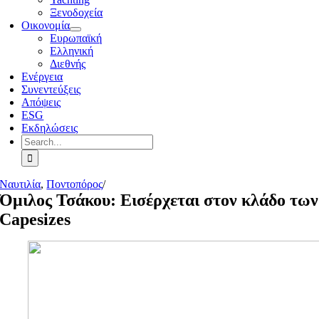
Ξενοδοχεία
Οικονομία
Ευρωπαϊκή
Ελληνική
Διεθνής
Ενέργεια
Συνεντεύξεις
Απόψεις
ESG
Εκδηλώσεις
Search
for:
Ναυτιλία
,
Ποντοπόρος
/
Όμιλος Τσάκου: Εισέρχεται στον κλάδο των
Capesizes