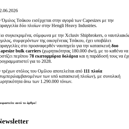
2.06.2026
 Όμιλος Τσάκου εισέρχεται στην αγορά των Capesizes με την
αραγγελία δύο πλοίων στην Hengli Heavy Industries.
ιο συγκεκριμένα, σύμφωνα με την Xclusiv Shipbrokers, ο ναυτιλιακό
μιλος, συμφερόντων της οικογένειας Τσάκου, έχει υποβάλει
αραγγελίες στο προαναφερθέν ναυπηγείο για την κατασκευή
δυο
apesize bulk carriers
(χωρητικότητας 180.000 dwt), με το καθένα να
οστίζει περίπου
78 εκατομμύρια δολάρια
και η παράδοσή τους να έχ
ρογραμματιστεί για το 2028.
 τρέχων στόλος του Ομίλου αποτελείται από
111 πλοία
συμπεριλαμβανομένων των υπό κατασκευή πλοίων), με συνολική
ωρητικότητα άνω των 1.290.000 τόνων.
οιραστείτε αυτό το άρθρο!
Newsletter