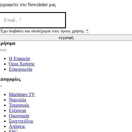
γγραφείτε στο Newsletter μας
Έχω διαβάσει και αποδέχομαι τους όρους χρήσης.
*
εγγραφή
ρήσιμα
Toggle
Navigation
Η Εταιρεία
Όροι Χρήσης
Επικοινωνία
ατηγορίες
Toggle
Navigation
Maritimes TV
Ναυτιλία
Τουρισμός
Ενέργεια
Οικονομία
Συνεντεύξεις
Απόψεις
ESG