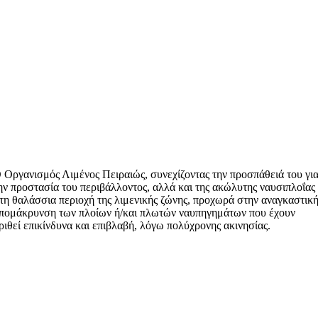
 Οργανισμός Λιμένος Πειραιώς, συνεχίζοντας την προσπάθειά του γι
ην προστασία του περιβάλλοντος, αλλά και της ακώλυτης ναυσιπλοΐας
τη θαλάσσια περιοχή της λιμενικής ζώνης, προχωρά στην αναγκαστικ
πομάκρυνση των πλοίων ή/και πλωτών ναυπηγημάτων που έχουν
ριθεί επικίνδυνα και επιβλαβή, λόγω πολύχρονης ακινησίας.