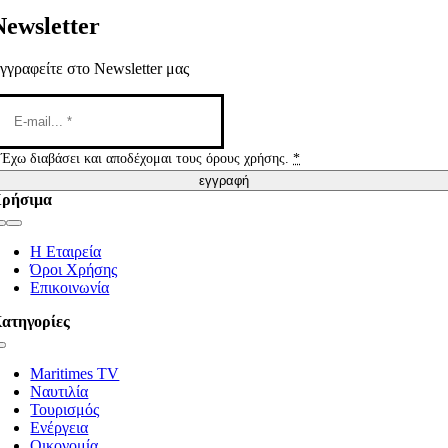
Newsletter
γγραφείτε στο Newsletter μας
Έχω διαβάσει και αποδέχομαι τους όρους χρήσης.
*
εγγραφή
ρήσιμα
Toggle
Navigation
Η Εταιρεία
Όροι Χρήσης
Επικοινωνία
ατηγορίες
Toggle
Navigation
Maritimes TV
Ναυτιλία
Τουρισμός
Ενέργεια
Οικονομία