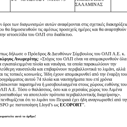
ΣΑΛΑΜΙΝΑΣ
ι όροι των διαγωνισμών αυτών αναφέρονται στις σχετικές διακηρύξει
ου θα δημοσιευθούν τις αμέσως προσεχείς ημέρες και θα αναρτηθούν
την ιστοσελίδα του ΟΛΠ στο διαδίκτυο.
πως δήλωσε ο Πρόεδρος & Διευθύνων Σύμβουλος του ΟΛΠ Α.Ε. κ.
ιώργος Ανωμερίτης
: «Στόχος του ΟΛΠ είναι να απομακρυνθούν όλα
α εγκαταλειμμένα πλοία και ναυάγια, τα οποία παρακωλύουν την
λεύθερη ναυσιπλοΐα και επιβαρύνουν περιβαλλοντικά το λιμάνι, αλλά
αι τις τοπικές κοινωνίες. Ήδη έχουν απομακρυνθεί από την έναρξη το
ρογράμματος αυτού 74 πλοία και ναυπηγήματα που επί χρόνια
ρίσκονταν παρατημένα ή μισοβουλιαγμένα στους χώρους ευθύνης του
ΛΠ Α.Ε. Τόσο ο θαλάσσιος, όσο και ο χερσαίος χώρος του Λιμένα
ροσπαθούμε να αποτελούν πρότυπα περιβαλλοντικής διαχείρισης».
πενθυμίζεται ότι το λιμάνι του Πειραιά έχει ήδη αναγνωρισθεί από τη
SPO με πιστοποίηση Lloyd’s ως
ECOPORT
”.
οιραστείτε αυτό το άρθρο!