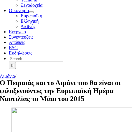
Ξενοδοχεία
Οικονομία
Ευρωπαϊκή
Ελληνική
Διεθνής
Ενέργεια
Συνεντεύξεις
Απόψεις
ESG
Εκδηλώσεις
Search
for:
Λιμάνια
/
Ο Πειραιάς και το Λιμάνι του θα είναι οι
φιλοξενούντες την Ευρωπαϊκή Ημέρα
Ναυτιλίας το Μάιο του 2015