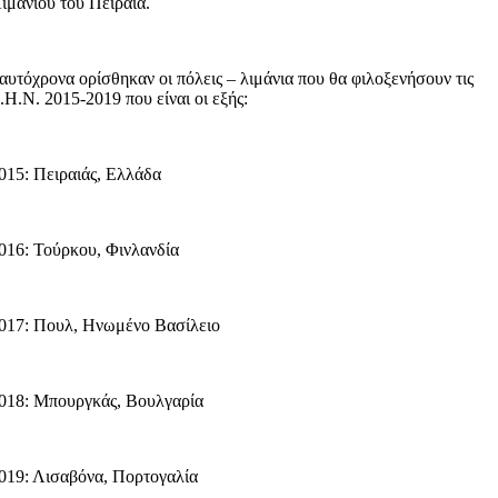
ιμανιού του Πειραιά.
αυτόχρονα ορίσθηκαν οι πόλεις – λιμάνια που θα φιλοξενήσουν τις
.Η.Ν. 2015-2019 που είναι οι εξής:
015: Πειραιάς, Ελλάδα
016: Τούρκου, Φινλανδία
017: Πουλ, Ηνωμένο Βασίλειο
018: Μπουργκάς, Βουλγαρία
019: Λισαβόνα, Πορτογαλία