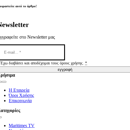
οιραστείτε αυτό το άρθρο!
Newsletter
γγραφείτε στο Newsletter μας
Έχω διαβάσει και αποδέχομαι τους όρους χρήσης.
*
εγγραφή
ρήσιμα
Toggle
Navigation
Η Εταιρεία
Όροι Χρήσης
Επικοινωνία
ατηγορίες
Toggle
Navigation
Maritimes TV