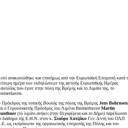
υτό ανακοινώθηκε και επισήμως από την Ευρωπαϊκή Επιτροπή κατά 
εύτερη ημέρα των εκδηλώσεων της φετινής Ευρωπαϊκής Ημέρας
αυτιλίας που έγινε στην πόλη της Βρέμης και το Λιμάνι της, το
remerhaven.
 Πρόεδρος της τοπικής Βουλής της πόλης της Βρέμης
Jens
Bohrnsen
αι ο Γερουσιαστής Πρόεδρος του Λιμένα Bremerhaven
Martin
unthner
(το λιμάνι ανήκει στην Περιφέρεια και το Δήμο) παρέδωσαν
ο διάδημα της Ε.Η.Ν. στον κ.
Σταύρο Χατζάκο
Γεν. Δ/ντή του ΟΛΠ
.Ε. ως εκπρόσωπο της οργανωτικής επιτροπής της Πόλης και του