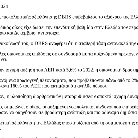
2024
ς πιστοληπτικής αξιολόγησης DBRS επιβεβαίωσε το αξιόχρεο της Ελ
δικός οίκος είχε δώσει την επενδυτική βαθμίδα στην Ελλάδα τον περα
ιο και Δεκέμβριο, αντίστοιχα.
νακοίνωσή του, ο DBRS αναφέρει ότι η σταθερή τάση αντανακλά την άπ
λές οικονομικές επιδόσεις σε συνδυασμό με τα αυξανόμενα πρωτογεν
νει.
ην ισχυρή αύξηση του ΑΕΠ κατά 5,6% το 2022, η οικονομική δραστηρι
ανόμενα πρωτογενή πλεονάσματα, που προβλέπονται πάνω από το 2% 
ναντι 160% του ΑΕΠ που εκτιμάται ότι ανήλθε πέρυσι.
ον, η υλοποίηση διαρθρωτικών μεταρρυθμίσεων αποκτά ισχυρή δυναμι
, σημειώνει ο οίκος, οι αυξημένοι γεωπολιτικοί κίνδυνοι που επηρεά
σαν να οδηγήσουν σε βραδύτερη ανάπτυξη και πιο αδύναμα δημόσια 
ωτική αξιολόγηση της Ελλάδας υποστηρίζεται από τη συμμετοχή της 
.