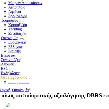
Μικρών Αποστάσεων
Ακτοπλοΐα
Λιμάνια
Δρομολόγια
Τουρισμός
Κρουαζιέρα
Yachting
Ξενοδοχεία
Οικονομία
Ευρωπαϊκή
Ελληνική
Διεθνής
Ενέργεια
Συνεντεύξεις
Απόψεις
ESG
Εκδηλώσεις
Θέσεις εργασίας
Για εργοδότες
ληνική
,
Οικονομία
/
 οίκος πιστοληπτικής αξιολόγησης DBRS επ