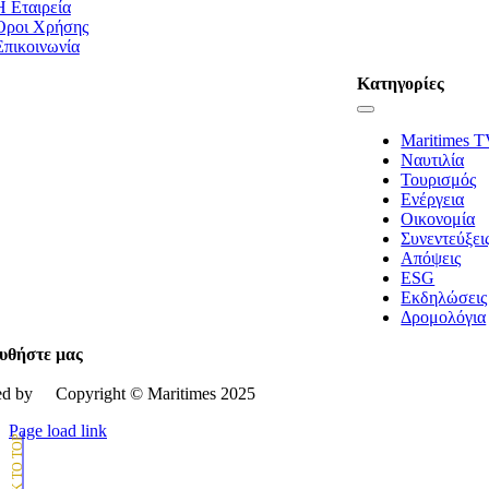
Η Εταιρεία
Όροι Χρήσης
Επικοινωνία
Κατηγορίες
Toggle
Navigation
Maritimes 
Ναυτιλία
Τουρισμός
Ενέργεια
Οικονομία
Συνεντεύξει
Απόψεις
ESG
Εκδηλώσεις
Δρομολόγια
υθήστε μας
d by
Copyright © Μaritimes 2025
Page load link
Go
to
Top