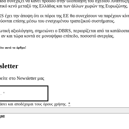
δα συνεχίζει να κάνει πρόοδο στην υλοποίηση του σχεδίου Ανάπτυξης κ
τικό κενό μεταξύ της Ελλάδας και των άλλων χωρών της Ευρωζώνης.
 έχει την άποψη ότι οι πόροι της ΕΕ θα συνεχίσουν να παρέχουν κί
εύονται επίσης μέσω του ενισχυμένου τραπεζικού συστήματος.
ωτική αξιολόγηση, σημειώνει ο DBRS, περιορίζεται από τα κατάλοιπ
 αν και τώρα κοντά σε μονοψήφιο επίπεδο, ποσοστό ανεργίας.
ίτε αυτό το άρθρο!
letter
είτε στο Newsletter μας
άσει και αποδέχομαι τους όρους χρήσης.
*
μα
tion