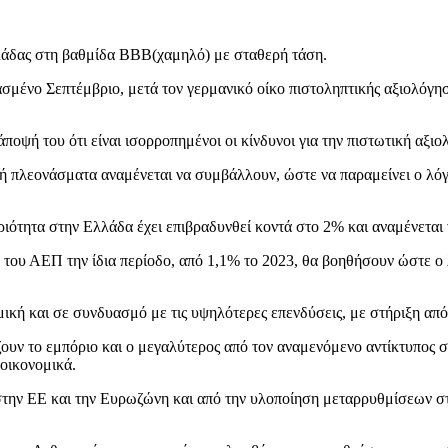
λάδας στη βαθμίδα ΒΒΒ(χαμηλό) με σταθερή τάση.
σμένο Σεπτέμβριο, μετά τον γερμανικό οίκο πιστοληπτικής αξιολόγησ
οψή του ότι είναι ισορροπημένοι οι κίνδυνοι για την πιστωτική αξιο
ή πλεονάσματα αναμένεται να συμβάλλουν, ώστε να παραμείνει ο λόγ
ότητα στην Ελλάδα έχει επιβραδυνθεί κοντά στο 2% και αναμένεται ν
του ΑΕΠ την ίδια περίοδο, από 1,1% το 2023, θα βοηθήσουν ώστε ο
κή και σε συνδυασμό με τις υψηλότερες επενδύσεις, με στήριξη από
ζουν το εμπόριο και ο μεγαλύτερος από τον αναμενόμενο αντίκτυπος σ
οικονομικά.
στην ΕΕ και την Ευρωζώνη και από την υλοποίηση μεταρρυθμίσεων στο