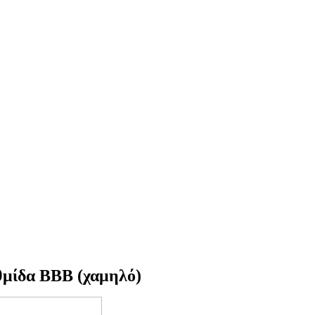
θμίδα ΒΒΒ (χαμηλό)