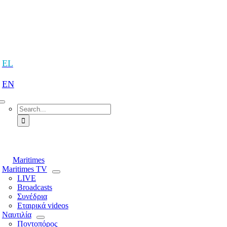
Skip
to
content
tion
EL
EN
Search
for:
tion
Maritimes
Maritimes TV
LIVE
Broadcasts
Συνέδρια
Εταιρικά videos
Ναυτιλία
Ποντοπόρος