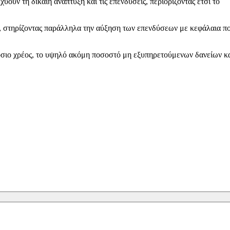
ουν τη δίκαιη ανάπτυξη και τις επενδύσεις, περιορίζοντας έτσι το
η, στηρίζοντας παράλληλα την αύξηση των επενδύσεων με κεφάλαια π
όσιο χρέος, το υψηλό ακόμη ποσοστό μη εξυπηρετούμενων δανείων κα