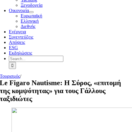
Ξενοδοχεία
Οικονομία
Ευρωπαϊκή
Ελληνική
Διεθνής
Ενέργεια
Συνεντεύξεις
Απόψεις
ESG
Εκδηλώσεις
Search
for:
Τουρισμός
/
Le Figaro Nautisme: Η Σύρος, «επιτομή
της κομψότητας» για τους Γάλλους
ταξιδιώτες