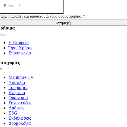
Έχω διαβάσει και αποδέχομαι τους όρους χρήσης.
*
εγγραφή
ρήσιμα
Toggle
Navigation
Η Εταιρεία
Όροι Χρήσης
Επικοινωνία
ατηγορίες
Toggle
Navigation
Maritimes TV
Ναυτιλία
Τουρισμός
Ενέργεια
Οικονομία
Συνεντεύξεις
Απόψεις
ESG
Εκδηλώσεις
Δρομολόγια