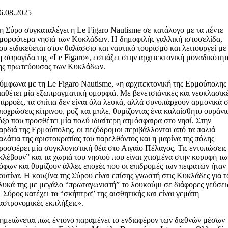
6.08.2025
η Σύρο συγκαταλέγει η Le Figaro Nautisme σε κατάλογο με τα πέντε
μορφότερα νησιά των Κυκλάδων. Η δημοφιλής γαλλική ιστοσελίδα,
ου ειδικεύεται στον θαλάσσιο και ναυτικό τουρισμό και λειτουργεί με
η σφραγίδα της «Le Figaro», εστιάζει στην αρχιτεκτονική μοναδικότητ
ης πρωτεύουσας των Κυκλάδων.
ύμφωνα με τη Le Figaro Nautisme, «η αρχιτεκτονική της Ερμούπολης
ιαθέτει μία εξωπραγματική ομορφιά. Με βενετσιάνικες και νεοκλασικ
πιρροές, τα σπίτια δεν είναι όλα λευκά, αλλά συνυπάρχουν αρμονικά 
ποχρώσεις κίτρινου, ροζ και μπλε, θυμίζοντας ένα καλαίσθητο ουράνι
όξο που προσθέτει μία πολύ ιδιαίτερη ατμόσφαιρα στο νησί. Στην
αρδιά της Ερμούπολης, οι πεζόδρομοι περιβάλλονται από τα παλιά
αλάτια της αριστοκρατίας του παρελθόντος και η μαρίνα της πόλης
ροσφέρει μία συγκλονιστική θέα στο Αιγαίο Πέλαγος. Τις εντυπώσεις
κλέβουν” και τα χωριά του νησιού που είναι χτισμένα στην κορυφή τω
όφων και θυμίζουν άλλες εποχές που οι επιδρομές των πειρατών ήταν
ουτίνα. Η κουζίνα της Σύρου είναι επίσης γνωστή στις Κυκλάδες για τ
λυκά της με μεγάλο “πρωταγωνιστή” το λουκούμι σε διάφορες γεύσει
 Σύρος κατέχει τα “σκήπτρα” της αισθητικής και είναι γεμάτη
αστρονομικές εκπλήξεις».
ημειώνεται πως έντονο παραμένει το ενδιαφέρον των διεθνών μέσων