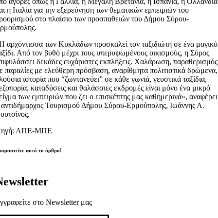
πό αγορές όπως η Γαλλία, η Μεγάλη Βρετανία, η Ισπανία, η Ολλανδία
αι η Ιταλία για την εξερεύνηση των θεματικών εμπειριών του
ροορισμού στο πλαίσιο των προσπαθειών του Δήμου Σύρου-
ρμούπολης.
Η αρχόντισσα των Κυκλάδων προσκαλεί τον ταξιδιώτη σε ένα μαγικό
αξίδι. Από τον βυθό μέχρι τους υπερυψωμένους οικισμούς, η Σύρος
πιφυλάσσει δεκάδες ευχάριστες εκπλήξεις. Χαλάρωση, παραθερισμός
ε παραλίες με ελεύθερη πρόσβαση, αναρίθμητα πολιτιστικά δρώμενα,
λούσια ιστορία που “ζωντανεύει” σε κάθε γωνιά, γευστικά ταξίδια,
εζοπορία, καταδύσεις και θαλάσσιες εκδρομές είναι μόνο ένα μικρό
είγμα των εμπειριών που ζει ο επισκέπτης μας καθημερινά», αναφέρει
 αντιδήμαρχος Τουρισμού Δήμου Σύρου-Ερμούπολης, Ιωάννης Α.
ουτσίνος.
ηγή: ΑΠΕ-ΜΠΕ
οιραστείτε αυτό το άρθρο!
Newsletter
γγραφείτε στο Newsletter μας