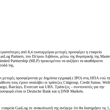
ερισσότερες από 8,4 εκατομμύρια μετοχές προσφέρει η εταιρεία
asLog Partners, του Πέτρου Λιβάνου, μέσω της θυγατρικής της Maste
imited Partnership (MLP) προκειμένου να αυξήσει τα ακαθάριστα
σοδά της.
ι μετοχές προσφέρονται με δημόσια εγγραφή ( IPO) στις ΗΠΑ ενώ τ
ιάθεση τους έχουν αναλάβει οι τράπεζες Citigroup, Credit Suisse, Well
argo, Barclays, Evercore και UBS. Τράπεζες – συντονιστές για την
ροσφορά είναι οι Deutsche Bank και η DNB Markets.
 εταιρεία GasLog σε ανακοίνωσή της ανέφερε ότι θα διατηρήσει τις 1