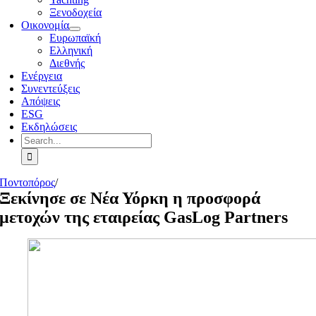
Ξενοδοχεία
Οικονομία
Ευρωπαϊκή
Ελληνική
Διεθνής
Ενέργεια
Συνεντεύξεις
Απόψεις
ESG
Εκδηλώσεις
Search
for:
Ποντοπόρος
/
Ξεκίνησε σε Νέα Υόρκη η προσφορά
μετοχών της εταιρείας GasLog Partners