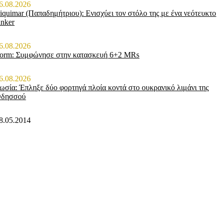
6.08.2026
iquimar (Παπαδημήτριου): Ενισχύει τον στόλο της με ένα νεότευκτο
anker
6.08.2026
orm: Συμφώνησε στην κατασκευή 6+2 MRs
6.08.2026
ωσία: Έπληξε δύο φορτηγά πλοία κοντά στο ουκρανικό λιμάνι της
δησσού
8.05.2014