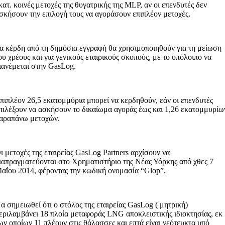
κατ. κοινές μετοχές της θυγατρικής της MLP, αν οι επενδυτές δεν
σκήσουν την επιλογή τους να αγοράσουν επιπλέον μετοχές.
α κέρδη από τη δημόσια εγγραφή θα χρησιμοποιηθούν για τη μείωση
ου χρέους και για γενικούς εταιρικούς σκοπούς, με το υπόλοιπο να
ιανέμεται στην GasLog.
πιπλέον 26,5 εκατομμύρια μπορεί να κερδηθούν, εάν οι επενδυτές
πιλέξουν να ασκήσουν το δικαίωμα αγοράς έως και 1,26 εκατομμυρίω
αραπάνω μετοχών.
ι μετοχές της εταιρείας GasLog Partners αρχίσουν να
ιαπραγματεύονται στο Χρηματιστήριο της Νέας Υόρκης από χθες 7
αΐου 2014, φέροντας την κωδική ονομασία “Glop”.
α σημειωθεί ότι ο στόλος της εταιρείας GasLog ( μητρική)
εριλαμβάνει 18 πλοία μεταφοράς LNG αποκλειστικής ιδιοκτησίας, εκ
ων οποίων 11 πλέουν στις θάλασσες και επτά είναι νεότευκτα υπό