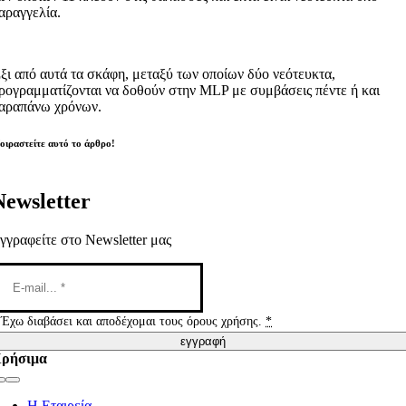
αραγγελία.
ξι από αυτά τα σκάφη, μεταξύ των οποίων δύο νεότευκτα,
ρογραμματίζονται να δοθούν στην MLP με συμβάσεις πέντε ή και
αραπάνω χρόνων.
οιραστείτε αυτό το άρθρο!
Newsletter
γγραφείτε στο Newsletter μας
Έχω διαβάσει και αποδέχομαι τους όρους χρήσης.
*
εγγραφή
ρήσιμα
Toggle
Navigation
Η Εταιρεία