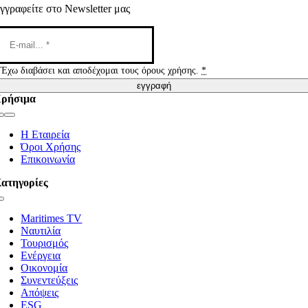
γγραφείτε στο Newsletter μας
Έχω διαβάσει και αποδέχομαι τους όρους χρήσης.
*
εγγραφή
ρήσιμα
Toggle
Navigation
Η Εταιρεία
Όροι Χρήσης
Επικοινωνία
ατηγορίες
Toggle
Navigation
Maritimes TV
Ναυτιλία
Τουρισμός
Ενέργεια
Οικονομία
Συνεντεύξεις
Απόψεις
ESG