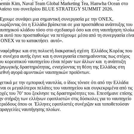
aemin Kim, Naval Team Global Marketing Tea, Hanwha Ocean στο
λαίσιο του συνεδρίου BLUE STRATEGY SUMMIT 2026.
Έχουμε συνάψει μια σημαντική συνεργασία με την ΟΝΕΧ,
νωρίζοντας ότι η Ελλάδα βρίσκεται σε μια προσπάθεια ανάπτυξης του
αυπηγικού κλάδου τόσο στο σχεδιασμό όσο και στη ναυπήγηση πλοί
αι αυτό που προσπαθούμε να πετύχουμε μέσα από τη συνεργασία είνα
 ONEX να το κατακτήσει αυτό».
ναφέρθηκε και στη πολυετή διακρατική σχέση Ελλάδος Κορέας που
ε συνέχεα αυτής έγινε και η συνεργασία επισημαίνοντας πως στόχος
ου κορεατικού ναυπηγείου είναι πέραν των άλλων και η ανάπτυξη
ξαγωγικής δραστηριότητας, ενισχύοντας τη θέση της Ελλάδας στη
ιεθνή αγορά αμυντικών ναυπηγικών προϊόντων.
χετικά με την εμπορική ναυτιλία, ο ίδιος τόνισε ότι από την Ελλάδα
ίναι οι μεγαλύτεροι πελάτες του ναυπηγείου και συγκεκριμένα από τις
ρχές του 70’ που ξεκίνησε τις δραστηριότητες του. Επεσήμανε επίσης
ην στήριξη των ελλήνων εφοπλιστών στις δύσκολες για το ναυπηγείο
εριόδους όπου οι Έλληνες εφοπλιστές συνέχιζαν και τοποθετούσαν
αραγγελίες ναυπήγησης πλοίων.