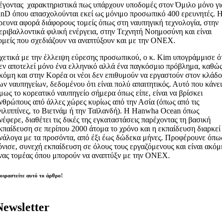
έγοντας χαρακτηριστικά πως υπάρχουν υποδομές στον Όμιλο μόνο γι
nD όπου απασχολούνται εκεί ως μόνιμο προσωπικό 400 ερευνητές. 
ρευνα αφορά διάφορους τομείς όπως στη ναυπηγική τεχνολογία, στην
εριβαλλοντικά φιλική ενέργεια, στην Τεχνητή Νοημοσύνη και είναι
ομείς που σχεδιάζουν να αναπτύξουν και με την ONEX.
χετικά με την έλλειψη εύρεσης προσωπικού, ο κ. Kim υπογράμμισε ό
εν αποτελεί μόνο ένα ελληνικό αλλά ένα παγκόσμιο πρόβλημα, καθώ
κόμη και στην Κορέα οι νέοι δεν επιθυμούν να εργαστούν στον κλάδ
ων ναυπηγείων, δεδομένου ότι είναι πολύ απαιτητικός. Αυτό που κάνε
μως το κορεατικό ναυπηγείο σήμερα όπως είπε, είναι να βρίσκει
νθρώπους από άλλες χώρες κυρίως από την Ασία (όπως από τις
ιλιππίνες, το Βιετνάμ ή την Ταϊλανδή). Η Hanwha Ocean όπως
νέφερε, διαθέτει τις δικές της εγκαταστάσεις παρέχοντας τη βασική
κπαίδευση σε περίπου 2000 άτομα το χρόνο και η εκπαίδευση διαρκεί
νάλογα με τα προσόντα, από έξι έως δώδεκα μήνες. Προφέρουνε όπω
όνισε, συνεχή εκπαίδευση σε όλους τους εργαζόμενους και είναι ακόμ
νας τομέας όπου μπορούν να αναπτύξν με την ONEX.
οιραστείτε αυτό το άρθρο!
Newsletter