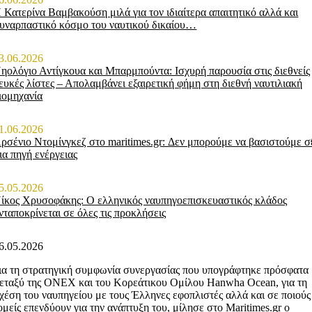
 Κατερίνα Βαμβακούση μιλά για τον ιδιαίτερα απαιτητικό αλλά και
υναρπαστικό κόσμο του ναυτικού δικαίου…
3.06.2026
ηολόγιο Αντίγκουα και Μπαρμπούντα: Ισχυρή παρουσία στις διεθνείς
ευκές λίστες – Απολαμβάνει εξαιρετική φήμη στη διεθνή ναυτιλιακή
ιομηχανία
1.06.2026
ρσένιο Ντομίνγκεζ στο maritimes.gr: Δεν μπορούμε να βασιστούμε σ
ια πηγή ενέργειας
5.05.2026
ίκος Χρυσοφάκης: Ο ελληνικός ναυπηγοεπισκευαστικός κλάδος
νταποκρίνεται σε όλες τις προκλήσεις
6.05.2026
ια τη στρατηγική συμφωνία συνεργασίας που υπογράφτηκε πρόσφατα
εταξύ της ONEX και του Κορεάτικου Ομίλου Hanwha Ocean, για τη
χέση του ναυπηγείου με τους Έλληνες εφοπλιστές αλλά και σε ποιούς
ομείς επενδύουν για την ανάπτυξη του, μίλησε στο Maritimes.gr o