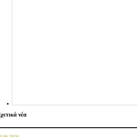
χετικά νέα
6.06.2026