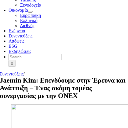
Ξενοδοχεία
Οικονομία
Ευρωπαϊκή
Ελληνική
Διεθνής
Ενέργεια
Συνεντεύξεις
Απόψεις
ESG
Εκδηλώσεις
Search
for:
Συνεντεύξεις
/
Jaemin Kim: Επενδύουμε στην Έρευνα και
Ανάπτυξη – Ένας ακόμη τομέας
συνεργασίας με την ONEX