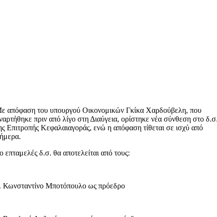
ε απόφαση του υπουργού Οικονομικών Γκίκα Χαρδούβελη, που
ναρτήθηκε πριν από λίγο στη Διαύγεια, ορίστηκε νέα σύνθεση στο δ.σ
ης Επιτροπής Κεφαλαιαγοράς, ενώ η απόφαση τίθεται σε ισχύ από
ήμερα.
ο επταμελές δ.σ. θα αποτελείται από τους:
. Κωνσταντίνο Μποτόπουλο ως πρόεδρο