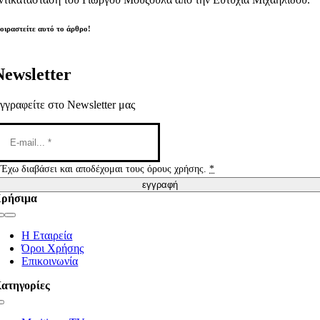
οιραστείτε αυτό το άρθρο!
Newsletter
γγραφείτε στο Newsletter μας
Έχω διαβάσει και αποδέχομαι τους όρους χρήσης.
*
εγγραφή
ρήσιμα
Toggle
Navigation
Η Εταιρεία
Όροι Χρήσης
Επικοινωνία
ατηγορίες
Toggle
Navigation