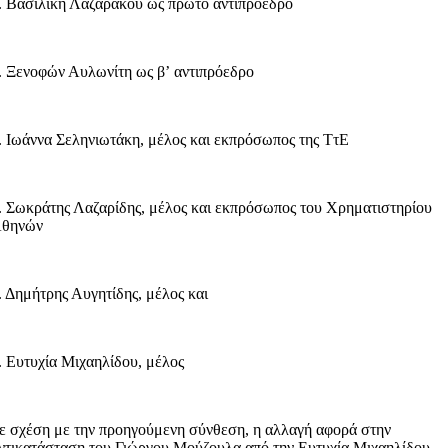
. Βασιλική Λαζαράκου ως πρώτο αντιπρόεδρο
. Ξενοφών Αυλωνίτη ως βʼ αντιπρόεδρο
. Ιωάννα Σεληνιωτάκη, μέλος και εκπρόσωπος της ΤτΕ
. Σωκράτης Λαζαρίδης, μέλος και εκπρόσωπος του Χρηματιστηρίου
θηνών
. Δημήτρης Αυγητίδης, μέλος και
. Ευτυχία Μιχαηλίδου, μέλος
ε σχέση με την προηγούμενη σύνθεση, η αλλαγή αφορά στην
ντικατάσταση του Γιώργου Μούζουλα από την Ευτυχία Μιχαηλίδου.