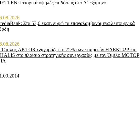
ETLEN: Ιστορικά υψηλές επιδόσεις στο Α΄ εξάμηνο
6.08.2026
rediaBank: Στα 53,6 εκατ. ευρώ τα επαναλαμβανόμενα λειτουργικά
έρδη
6.08.2026
 Όμιλος AKTOR εξαγοράζει το 75% των εταιρειών ΗΛΕΚΤΩΡ και
HALIS στο πλαίσιο στρατηγικής συνεργασίας με τον Όμιλο ΜΟΤΟΡ
ΟΪΛ
1.09.2014