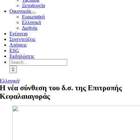
Ξενοδοχεία
Οικονομία
Ευρωπαϊκή
Ελληνική
Διεθνής
Ενέργεια
Συνεντεύξεις
Απόψεις
ESG
Εκδηλώσεις
Search
for:
Ελληνική
/
Η νέα σύνθεση του δ.σ. της Επιτροπής
Κεφαλαιαγοράς