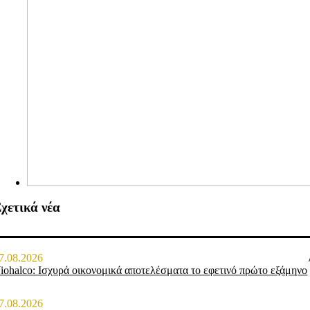
χετικά νέα
7.08.2026
iohalco: Ισχυρά οικονομικά αποτελέσματα το εφετινό πρώτο εξάμηνο
7.08.2026