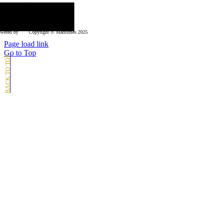
κολουθήστε μας
wered by
Copyright © Μaritimes 2025
Page load link
Go to Top