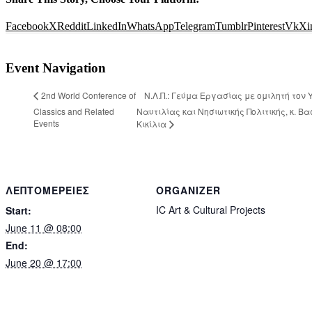
Facebook
X
Reddit
LinkedIn
WhatsApp
Telegram
Tumblr
Pinterest
Vk
Xi
Event Navigation
Ν.Λ.Π.: Γεύμα Εργασίας με ομιλητή τον
2nd World Conference of
Classics and Related
Ναυτιλίας και Νησιωτικής Πολιτικής, κ. Βα
Events
Κικίλια
ΛΕΠΤΟΜΈΡΕΙΕΣ
ORGANIZER
IC Art & Cultural Projects
Start:
June 11 @ 08:00
End:
June 20 @ 17:00