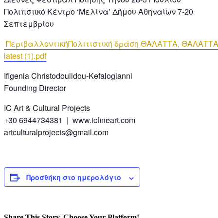
Πολɩτɩστɩκό Κέντρο ‘Μελίναʼ Δήμου Αθηναίων 7-20
Σεπτεμβρίου
ΠεριβαλλοντικήΠολιτιστική δράση ΘΑΛΑΤΤΑ, ΘΑΛΑΤΤΑ!
latest (1).pdf
Ifigenia Christodoulidou-Kefalogianni
Founding Director
IC Art & Cultural Projects
+30 6944734381 | www.icfineart.com
artculturalprojects@gmail.com
Προσθήκη στο ημερολόγιο
Share This Story, Choose Your Platform!