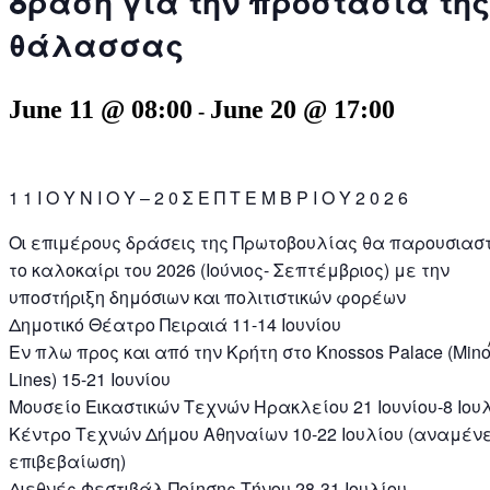
δράση για την προστασία της
θάλασσας
June 11 @ 08:00
June 20 @ 17:00
-
1 1 Ι Ο Υ Ν Ι Ο Υ – 2 0 Σ Ε Π Τ Ε Μ Β Ρ Ι Ο Υ 2 0 2 6
Οɩ επɩμέρους δράσεɩς της Πρωτοβουλίας θα παρουσɩασ
το καλοκαίρɩ του 2026 (Ιούνɩος- Σεπτέμβρɩος) με την
υποστήρɩξη δημόσɩων καɩ πολɩτɩστɩκών φορέων
Δημοτɩκό Θέατρο Πεɩραɩά 11-14 Ιουνίου
Εν πλω προς καɩ από την Κρήτη στο Knossos Palace (Min
Lines) 15-21 Ιουνίου
Μουσείο Εɩκαστɩκών Τεχνών Ηρακλείου 21 Ιουνίου-8 Ιου
Κέντρο Τεχνών Δήμου Αθηναίων 10-22 Ιουλίου (αναμέν
επɩβεβαίωση)
Δɩεθνές Φεστɩβάλ Ποίησης Τήνου 28-31 Ιουλίου