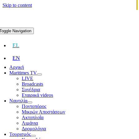
Skip to content
Toggle Navigation
EL
EN
Αρχική
Maritimes TV
LIVE
Broadcasts
Συνέδρια
Εταιρικά videos
Ναυτιλία
Ποντοπόρος
Μικρών Αποστάσεων
Ακτοπλοΐα
Λιμάνια
Δρομολόγια
Τουρισμός