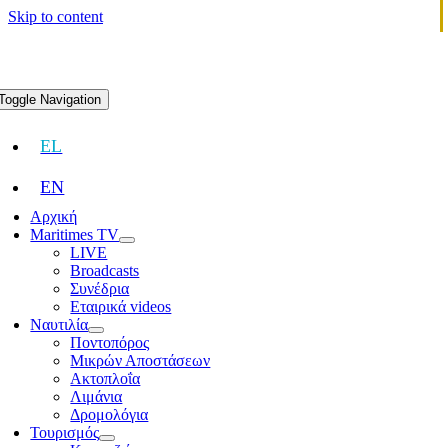
Skip to content
Toggle Navigation
EL
EN
Αρχική
Maritimes TV
LIVE
Broadcasts
Συνέδρια
Εταιρικά videos
Ναυτιλία
Ποντοπόρος
Μικρών Αποστάσεων
Ακτοπλοΐα
Λιμάνια
Δρομολόγια
Τουρισμός