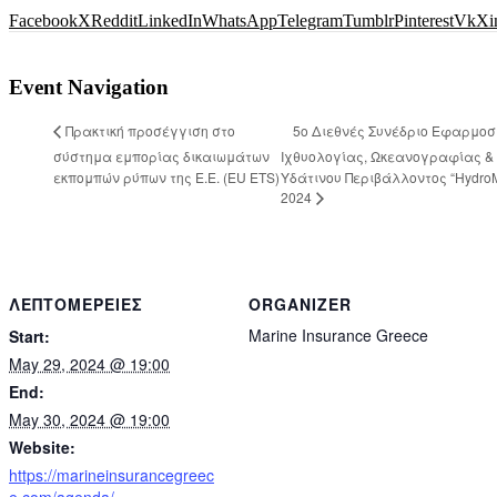
Facebook
X
Reddit
LinkedIn
WhatsApp
Telegram
Tumblr
Pinterest
Vk
Xi
Event Navigation
5ο Διεθνές Συνέδριο Εφαρμο
Πρακτική προσέγγιση στο
σύστημα εμπορίας δικαιωμάτων
Ιχθυολογίας, Ωκεανογραφίας &
εκπομπών ρύπων της Ε.Ε. (ΕU ETS)
Υδάτινου Περιβάλλοντος “Hydro
2024
ΛΕΠΤΟΜΈΡΕΙΕΣ
ORGANIZER
Marine Insurance Greece
Start:
May 29, 2024 @ 19:00
End:
May 30, 2024 @ 19:00
Website:
https://marineinsurancegreec
e.com/agenda/