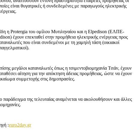
ρόνου, αναπτύσσουν έντονη δραστηριότητα εταιρείες προμήθειας οι
ποίες είναι θυγατρικές ή συνδεδεμένες με παραγωγούς ηλεκτρικής
νέργειας.
δη η Protergia του ομίλου Μυτιληναίου και η Elpedison (ΕΛΠΕ-
dison) έχουν επεκταθεί στην προμήθεια ηλεκτρικής ενέργειας προς
αταναλωτές που είναι συνδεμένοι με τη χαμηλή τάση (οικιακοί
παγγελματικοί).
πίσης μεγάλοι καταναλωτές όπως η τσιμεντοβιομηχανία Τιτάν, έχουν
αταθέσει αίτηση για την απόκτηση άδειας προμήθειας, ώστε να έχουν
ικαίωμα συμμετοχής στις δημοπρασίες.
ο παράδειγμα της τελευταίας αναμένεται να ακολουθήσουν και άλλες
ιομηχανίες.
ηγή :
euro2day.gr