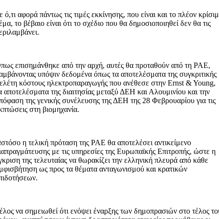
ε ό,τι αφορά πάντως τις τιμές εκκίνησης, που είναι και το πλέον κρίσι
έμα, το βέβαιο είναι ότι το σχέδιο που θα δημοσιοποιηθεί δεν θα τις
εριλαμβάνει.
πως επισημάνθηκε από την αρχή, αυτές θα προταθούν από τη ΡΑΕ,
αμβάνοντας υπόψιν δεδομένα όπως τα αποτελέσματα της συγκριτικής
ελέτη κόστους ηλεκτροπαραγωγής που ανέθεσε στην Ernst & Young,
α αποτελέσματα της διαιτησίας μεταξύ ΔΕΗ και Αλουμινίου και την
πόφαση της γενικής συνέλευσης της ΔΕΗ της 28 Φεβρουαρίου για τις
κπτώσεις στη βιομηχανία.
στόσο η τελική πρόταση της ΡΑΕ θα αποτελέσει αντικείμενο
ιαπραγμάτευσης με τις υπηρεσίες της Ευρωπαϊκής Επιτροπής, ώστε η
γκριση της τελευταίας να θωρακίζει την ελληνική πλευρά από κάθε
μφισβήτηση ως προς τα θέματα ανταγωνισμού και κρατικών
πιδοτήσεων.
έλος να σημειωθεί ότι ενόψει έναρξης των δημοπρασιών στο τέλος το