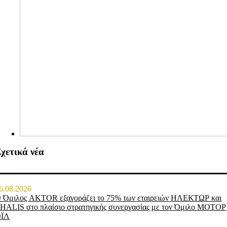
χετικά νέα
6.08.2026
 Όμιλος AKTOR εξαγοράζει το 75% των εταιρειών ΗΛΕΚΤΩΡ και
HALIS στο πλαίσιο στρατηγικής συνεργασίας με τον Όμιλο ΜΟΤΟΡ
ΟΪΛ