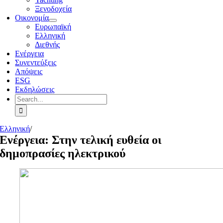
Ξενοδοχεία
Οικονομία
Ευρωπαϊκή
Ελληνική
Διεθνής
Ενέργεια
Συνεντεύξεις
Απόψεις
ESG
Εκδηλώσεις
Search
for:
Ελληνική
/
Ενέργεια: Στην τελική ευθεία οι
δημοπρασίες ηλεκτρικού