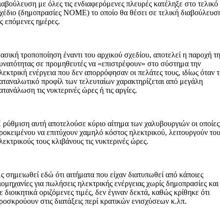
ιαβούλευση με όλες τις ενδιαφερόμενες πλευρές κατέληξε στο τελικό
χέδιο (δημοπρασίες ΝΟΜΕ) το οποίο θα θέσει σε τελική διαβούλευσ
ις επόμενες ημέρες.
ασική τροποποίηση έναντι του αρχικού σχεδίου, αποτελεί η παροχή τ
υνατότητας σε προμηθευτές να «επιστρέφουν» στο σύστημα την
λεκτρική ενέργεια που δεν απορρόφησαν οι πελάτες τους, ιδίως όταν 
αταναλωτικό προφίλ των τελευταίων χαρακτηρίζεται από μεγάλη
ατανάλωση τις νυκτερινές ώρες ή τις αργίες.
 ρύθμιση αυτή αποτελούσε κύριο αίτημα των χαλυβουργιών οι οποίες
ροκειμένου να επιτύχουν χαμηλό κόστος ηλεκτρικού, λειτουργούν το
λεκτρικούς τους κλιβάνους τις νυκτερινές ώρες.
ς σημειωθεί εδώ ότι αιτήματα που είχαν διατυπωθεί από κάποιες
ιομηχανίες για πωλήσεις ηλεκτρικής ενέργειας χωρίς δημοπρασίες και
ε διοικητικά οριζόμενες τιμές, δεν έγιναν δεκτά, καθώς κρίθηκε ότι
ροσκρούουν στις διατάξεις περί κρατικών ενισχύσεων κ.λπ.