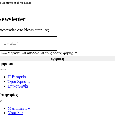
οιραστείτε αυτό το άρθρο!
Newsletter
γγραφείτε στο Newsletter μας
Έχω διαβάσει και αποδέχομαι τους όρους χρήσης.
*
εγγραφή
ρήσιμα
Toggle
Navigation
Η Εταιρεία
Όροι Χρήσης
Επικοινωνία
ατηγορίες
Toggle
Navigation
Maritimes TV
Ναυτιλία