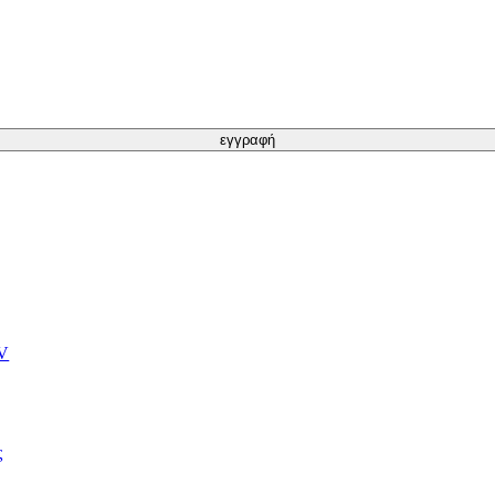
εγγραφή
TV
ς