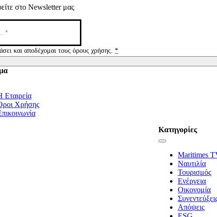
είτε στο Newsletter μας
άσει και αποδέχομαι τους όρους χρήσης.
*
μα
tion
Η Εταιρεία
Όροι Χρήσης
Επικοινωνία
Κατηγορίες
Toggle
Navigation
Maritimes 
Ναυτιλία
Τουρισμός
Ενέργεια
Οικονομία
Συνεντεύξει
Απόψεις
ESG