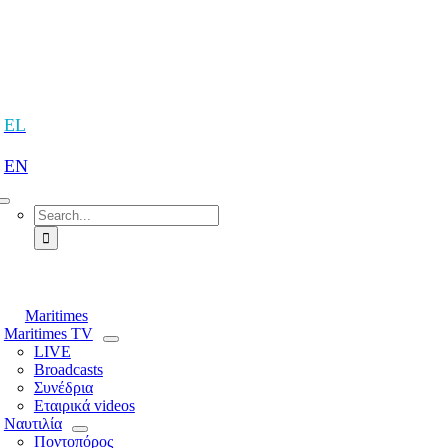
Skip
to
content
tion
EL
EN
Search
for:
tion
Maritimes
Maritimes TV
LIVE
Broadcasts
Συνέδρια
Εταιρικά videos
Ναυτιλία
Ποντοπόρος