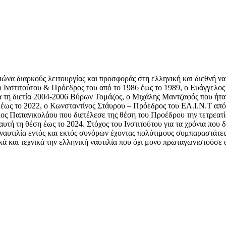
ιώνα διαρκούς λειτουργίας και προσφοράς στη ελληνική και διεθνή να
υ Ινστιτούτου & Πρόεδρος του από το 1986 έως το 1989, ο Ευάγγελος
α τη διετία 2004-2006 Βύρων Τομάζος, ο Μιχάλης Μαντζαφός που ήτα
έως το 2022, ο Κωνσταντίνος Στάυρου – Πρόεδρος του ΕΛ.Ι.Ν.Τ από 
ος Παπανικολάου που διετέλεσε της θέση του Προέδρου την τετρεατ
αυτή τη θέση έως το 2024. Στόχος του Ινστιτούτου για τα χρόνια που 
ναυτιλία εντός και εκτός συνόρων έχοντας πολύτιμους συμπαραστάτες κ
ικά και τεχνικά την ελληνική ναυτιλία που όχι μονο πρωταγωνιστούσε