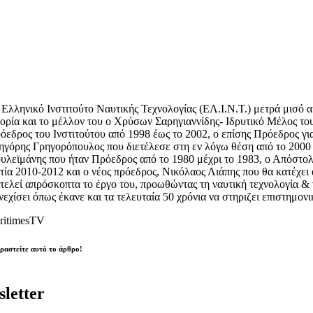
 Ελληνικό Ινστιτούτο Ναυτικής Τεχνολογίας (ΕΛ.Ι.Ν.Τ.) μετρά μισό α
τορία και το μέλλον του ο Χρύσων Σαρηγιαννίδης- Ιδρυτικό Μέλος το
όεδρος του Ινστιτούτου από 1998 έως το 2002, ο επίσης Πρόεδρος γι
ηγόρης Γρηγορόπουλος που διετέλεσε στη εν λόγω θέση από το 2000 
υλεϊμάνης που ήταν Πρόεδρος από το 1980 μέχρι το 1983, ο Απόστολ
ετία 2010-2012 και ο νέος πρόεδρος, Νικόλαος Λιάπης που θα κατέχει 
ιτελεί απρόσκοπτα το έργο του, προωθώντας τη ναυτική τεχνολογία & 
νεχίσει όπως έκανε και τα τελευταία 50 χρόνια να στηριζει επιστημον
ritimesTV
ραστείτε αυτό το άρθρο!
letter