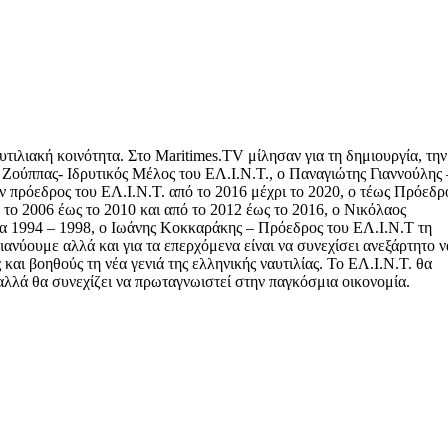
υτιλιακή κοινότητα. Στο Maritimes.TV μίλησαν για τη δημιουργία, την
 Ζούππας- Ιδρυτικός Μέλος του ΕΛ.Ι.Ν.Τ., ο Παναγιώτης Γιαννούλης 
ν πρόεδρος του ΕΛ.Ι.Ν.Τ. από το 2016 μέχρι το 2020, ο τέως Πρόεδρ
το 2006 έως το 2010 και από το 2012 έως το 2016, ο Νικόλαος
ία 1994 – 1998, ο Ιωάνης Κοκκαράκης – Πρόεδρος του ΕΛ.Ι.Ν.Τ τη
διανύουμε αλλά και για τα επερχόμενα είναι να συνεχίσει ανεξάρτητο ν
αι βοηθούς τη νέα γενιά της ελληνικής ναυτιλίας. Το ΕΛ.Ι.Ν.Τ. θα
 αλλά θα συνεχίζει να πρωταγνωιστεί στην παγκόσμια οικονομία.