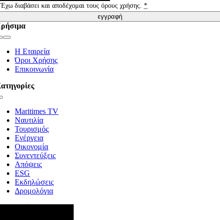
Έχω διαβάσει και αποδέχομαι τους όρους χρήσης.
*
εγγραφή
ρήσιμα
Toggle
Navigation
Η Εταιρεία
Όροι Χρήσης
Επικοινωνία
ατηγορίες
Toggle
Navigation
Maritimes TV
Ναυτιλία
Τουρισμός
Ενέργεια
Οικονομία
Συνεντεύξεις
Απόψεις
ESG
Εκδηλώσεις
Δρομολόγια
κολουθήστε μας