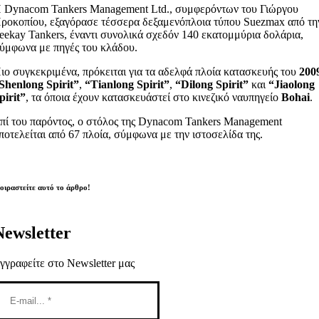
 Dynacom Tankers Management Ltd., συμφερόντων του Γιώργου
ροκοπίου, εξαγόρασε τέσσερα δεξαμενόπλοια τύπου Suezmax από τη
eekay Tankers, έναντι συνολικά σχεδόν 140 εκατομμύρια δολάρια,
ύμφωνα με πηγές του κλάδου.
ιο συγκεκριμένα, πρόκειται για τα αδελφά πλοία κατασκευής του
200
Shenlong Spirit”
,
“Tianlong Spirit”
,
“Dilong Spirit”
και
“Jiaolong
pirit”
, τα όποια έχουν κατασκευάστεί στο κινεζικό ναυπηγείο
Bohai
.
πί του παρόντος, ο στόλος της Dynacom Tankers Management
ποτελείται από 67 πλοία, σύμφωνα με την ιστοσελίδα της.
οιραστείτε αυτό το άρθρο!
Newsletter
γγραφείτε στο Newsletter μας