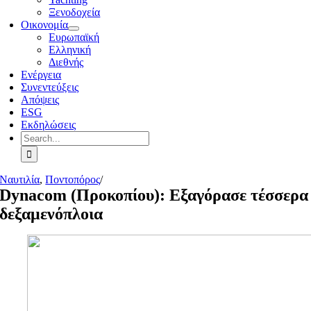
Ξενοδοχεία
Οικονομία
Ευρωπαϊκή
Ελληνική
Διεθνής
Ενέργεια
Συνεντεύξεις
Απόψεις
ESG
Εκδηλώσεις
Search
for:
Ναυτιλία
,
Ποντοπόρος
/
Dynacom (Προκοπίου): Εξαγόρασε τέσσερα
δεξαμενόπλοια