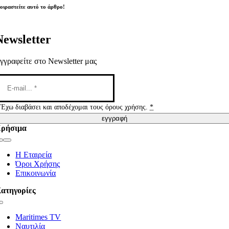
οιραστείτε αυτό το άρθρο!
Newsletter
γγραφείτε στο Newsletter μας
Έχω διαβάσει και αποδέχομαι τους όρους χρήσης.
*
εγγραφή
ρήσιμα
Toggle
Navigation
Η Εταιρεία
Όροι Χρήσης
Επικοινωνία
ατηγορίες
Toggle
Navigation
Maritimes TV
Ναυτιλία