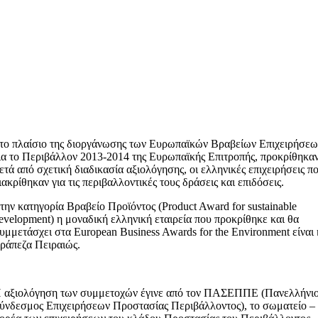
το πλαίσιο της διοργάνωσης των Ευρωπαϊκών Βραβείων Επιχειρήσε
ια το Περιβάλλον 2013-2014 της Ευρωπαϊκής Επιτροπής, προκρίθηκαν
ετά από σχετική διαδικασία αξιολόγησης, οι ελληνικές επιχειρήσεις π
ιακρίθηκαν για τις περιβαλλοντικές τους δράσεις και επιδόσεις.
την κατηγορία Βραβείο Προϊόντος (Product Award for sustainable
evelopment) η μοναδική ελληνική εταιρεία που προκρίθηκε και θα
υμμετάσχει στα European Business Awards for the Environment είναι 
ράπεζα Πειραιώς.
 αξιολόγηση των συμμετοχών έγινε από τον ΠΑΣΕΠΠΕ (Πανελλήνι
ύνδεσμος Επιχειρήσεων Προστασίας Περιβάλλοντος), το σωματείο –