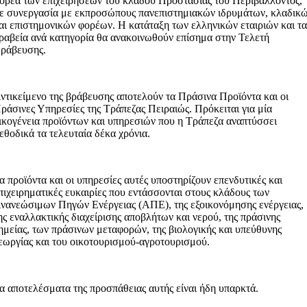
ορέα των επιχειρήσεων του κλάδου Προστασίας του Περιβάλλοντος,
ε συνεργασία με εκπροσώπους πανεπιστημιακών ιδρυμάτων, κλαδικ
αι επιστημονικών φορέων. Η κατάταξη των ελληνικών εταιριών και τ
ραβεία ανά κατηγορία θα ανακοινωθούν επίσημα στην Τελετή
ράβευσης.
ντικείμενο της βράβευσης αποτελούν τα Πράσινα Προϊόντα και οι
ράσινες Υπηρεσίες της Τράπεζας Πειραιώς. Πρόκειται για μία
ικογένεια προϊόντων και υπηρεσιών που η Τράπεζα αναπτύσσει
εθοδικά τα τελευταία δέκα χρόνια.
α προϊόντα και οι υπηρεσίες αυτές υποστηρίζουν επενδυτικές και
πιχειρηματικές ευκαιρίες που εντάσσονται στους κλάδους των
νανεώσιμων Πηγών Ενέργειας (ΑΠΕ), της εξοικονόμησης ενέργειας,
ης εναλλακτικής διαχείρισης αποβλήτων και νερού, της πράσινης
ημείας, των πράσινων μεταφορών, της βιολογικής και υπεύθυνης
εωργίας και του οικοτουρισμού-αγροτουρισμού.
α αποτελέσματα της προσπάθειας αυτής είναι ήδη υπαρκτά.