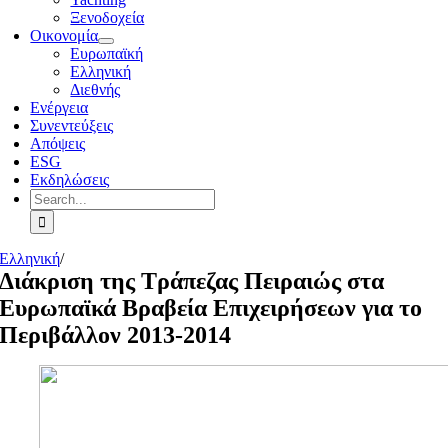
Ξενοδοχεία
Οικονομία
Ευρωπαϊκή
Ελληνική
Διεθνής
Ενέργεια
Συνεντεύξεις
Απόψεις
ESG
Εκδηλώσεις
Search
for:
Ελληνική
/
Διάκριση της Τράπεζας Πειραιώς στα
Ευρωπαϊκά Βραβεία Επιχειρήσεων για το
Περιβάλλον 2013-2014