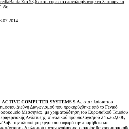
rediaBank: Στα 53,6 εκατ. ευρώ τα επαναλαμβανόμενα λειτουργικά
έρδη
3.07.2014
Η
ACTIVE COMPUTER SYSTEMS S.A.
, στα πλαίσια του
ημόσιου Διεθνή Διαγωνισμού που προκηρύχθηκε από το Γενικό
οσοκομείο Μεσσηνίας, με χρηματοδότηση του Ευρωπαϊκού Ταμείου
εριφερειακής Ανάπτυξης, συνολικού προϋπολογισμού 245.262,00€,
νέλαβε την υλοποίηση έργου που αφορά την προμήθεια και
γκατάσταση εξοπλισμού μηχανογράφησης, ο οποίος θα χρησιμοποιηθε