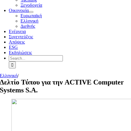
Ξενοδοχεία
Οικονομία
Ευρωπαϊκή
Ελληνική
Διεθνής
Ενέργεια
Συνεντεύξεις
Απόψεις
ESG
Εκδηλώσεις
Search
for:
Ελληνική
/
Δελτίο Τύπου για την ACTIVE Computer
Systems S.A.