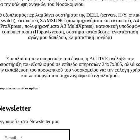
ια την κάλυψη αναγκών του Νοσοκομείου.
O εξοπλισμός περιλαμβάνει συστήματα της DELL (servers, Η/Υ, οπτικ
switch), εκτυπωτές SAMSUNG (πολυμηχανήματα και εκτυπωτές Α4
ProXpress , πολυμηχανήματα Α3 MultiXpress), κατασκευή υποδομών
computer room (Πυρανίχνευση, σύστημα κατάσβεσης, εγκατάσταση
αγώγιμου δαπέδου, κλιματιστική μονάδα)
Στα πλαίσια των υπηρεσιών του έργου, η ACTIVE ανέλαβε την
υποστήριξη του εξοπλισμού σε επίπεδο υπηρεσιών 24x7x365, αλλά κα
ην εκπαίδευση του προσωπικού του νοσοκομείου για την εύλογη χρή
και λειτουργία του μηχανογραφικού εξοπλισμού.
οιραστείτε αυτό το άρθρο!
Newsletter
γγραφείτε στο Newsletter μας