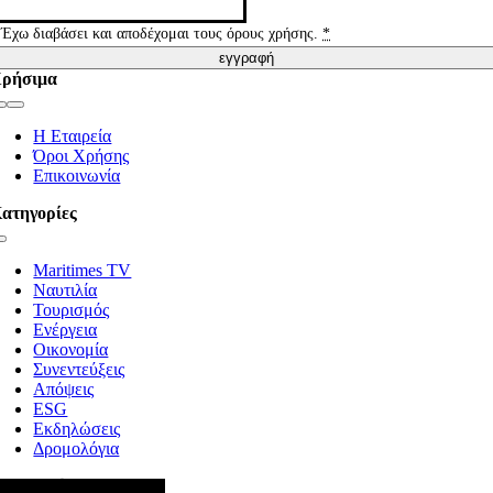
Έχω διαβάσει και αποδέχομαι τους όρους χρήσης.
*
εγγραφή
ρήσιμα
Toggle
Navigation
Η Εταιρεία
Όροι Χρήσης
Επικοινωνία
ατηγορίες
Toggle
Navigation
Maritimes TV
Ναυτιλία
Τουρισμός
Ενέργεια
Οικονομία
Συνεντεύξεις
Απόψεις
ESG
Εκδηλώσεις
Δρομολόγια
κολουθήστε μας