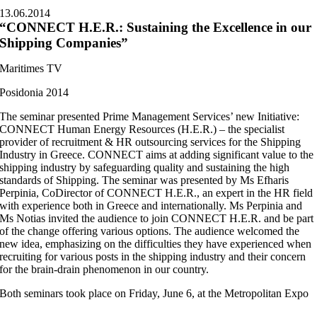
13.06.2014
“CONNECT H.E.R.: Sustaining the Excellence in our
Shipping Companies”
Maritimes TV
Posidonia 2014
The seminar presented Prime Management Services’ new Initiative:
CONNECT Human Energy Resources (H.E.R.) – the specialist
provider of recruitment & HR outsourcing services for the Shipping
Industry in Greece. CONNECT aims at adding significant value to the
shipping industry by safeguarding quality and sustaining the high
standards of Shipping. The seminar was presented by Ms Efharis
Perpinia, CoDirector of CONNECT H.E.R., an expert in the HR field
with experience both in Greece and internationally. Ms Perpinia and
Ms Notias invited the audience to join CONNECT H.E.R. and be part
of the change offering various options. The audience welcomed the
new idea, emphasizing on the difficulties they have experienced when
recruiting for various posts in the shipping industry and their concern
for the brain-drain phenomenon in our country.
Both seminars took place on Friday, June 6, at the Metropolitan Expo