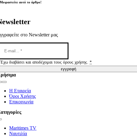
Μοιραστείτε αυτό το άρθρο!
Newsletter
γγραφείτε στο Newsletter μας
Έχω διαβάσει και αποδέχομαι τους όρους χρήσης.
*
εγγραφή
ρήσιμα
Toggle
Navigation
Η Εταιρεία
Όροι Χρήσης
Επικοινωνία
ατηγορίες
Toggle
Navigation
Maritimes TV
Ναυτιλία