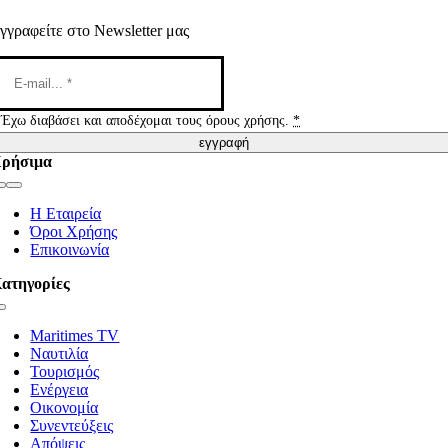
γγραφείτε στο Newsletter μας
Έχω διαβάσει και αποδέχομαι τους όρους χρήσης.
*
εγγραφή
ρήσιμα
Toggle
Navigation
Η Εταιρεία
Όροι Χρήσης
Επικοινωνία
ατηγορίες
Toggle
Navigation
Maritimes TV
Ναυτιλία
Τουρισμός
Ενέργεια
Οικονομία
Συνεντεύξεις
Απόψεις