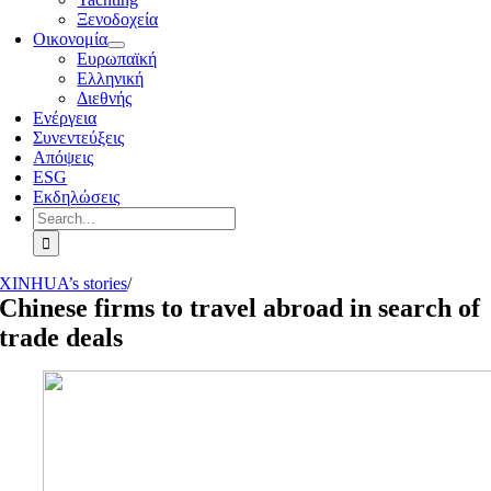
Ξενοδοχεία
Οικονομία
Ευρωπαϊκή
Ελληνική
Διεθνής
Ενέργεια
Συνεντεύξεις
Απόψεις
ESG
Εκδηλώσεις
Search
for:
XINHUA’s stories
/
Chinese firms to travel abroad in search of
trade deals