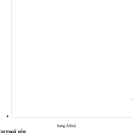
hang Ailin)
χετικά νέα