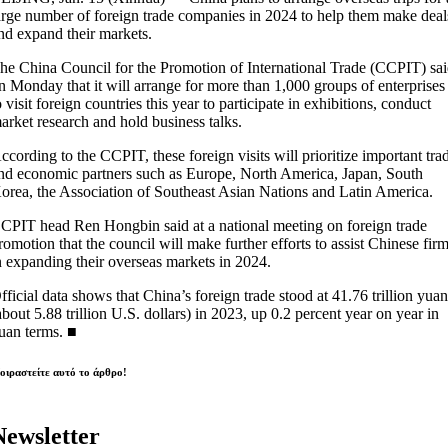
arge number of foreign trade companies in 2024 to help them make deal
nd expand their markets.
he China Council for the Promotion of International Trade (CCPIT) sa
n Monday that it will arrange for more than 1,000 groups of enterprises
o visit foreign countries this year to participate in exhibitions, conduct
arket research and hold business talks.
ccording to the CCPIT, these foreign visits will prioritize important tra
nd economic partners such as Europe, North America, Japan, South
orea, the Association of Southeast Asian Nations and Latin America.
CPIT head Ren Hongbin said at a national meeting on foreign trade
romotion that the council will make further efforts to assist Chinese fir
n expanding their overseas markets in 2024.
fficial data shows that China’s foreign trade stood at 41.76 trillion yua
about 5.88 trillion U.S. dollars) in 2023, up 0.2 percent year on year in
uan terms. ■
οιραστείτε αυτό το άρθρο!
Newsletter