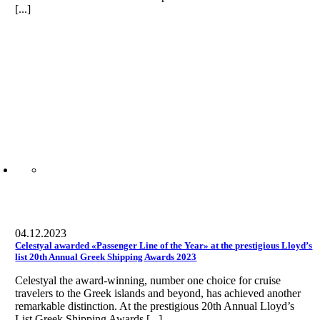
[...]
04.12.2023
Celestyal awarded «Passenger Line of the Year» at the prestigious Lloyd’s
list 20th Annual Greek Shipping Awards 2023
Celestyal the award-winning, number one choice for cruise
travelers to the Greek islands and beyond, has achieved another
remarkable distinction. At the prestigious 20th Annual Lloyd’s
List Greek Shipping Awards [...]