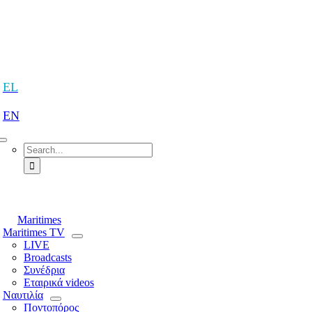
Skip
to
content
tion
EL
EN
Search
for:
tion
Maritimes
Maritimes TV
LIVE
Broadcasts
Συνέδρια
Εταιρικά videos
Ναυτιλία
Ποντοπόρος