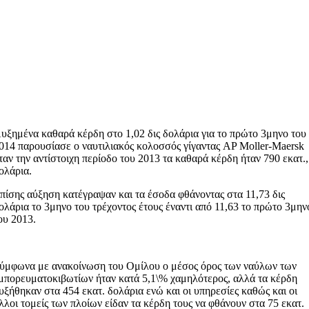
υξημένα καθαρά κέρδη στο 1,02 δις δολάρια για το πρώτο 3μηνο του
014 παρουσίασε ο ναυτιλιακός κολοσσός γίγαντας AP Moller-Maersk
ταν την αντίστοιχη περίοδο του 2013 τα καθαρά κέρδη ήταν 790 εκατ.,
ολάρια.
πίσης αύξηση κατέγραψαν και τα έσοδα φθάνοντας στα 11,73 δις
ολάρια το 3μηνο του τρέχοντος έτους έναντι από 11,63 το πρώτο 3μην
ου 2013.
ύμφωνα με ανακοίνωση του Ομίλου ο μέσος όρος των ναύλων των
μπορευματοκιβωτίων ήταν κατά 5,1\% χαμηλότερος, αλλά τα κέρδη
υξήθηκαν στα 454 εκατ. δολάρια ενώ και οι υπηρεσίες καθώς και οι
λλοι τομείς των πλοίων είδαν τα κέρδη τους να φθάνουν στα 75 εκατ.