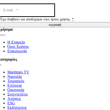
Έχω διαβάσει και αποδέχομαι τους όρους χρήσης.
*
εγγραφή
ρήσιμα
Toggle
Navigation
Η Εταιρεία
Όροι Χρήσης
Επικοινωνία
ατηγορίες
Toggle
Navigation
Maritimes TV
Ναυτιλία
Τουρισμός
Ενέργεια
Οικονομία
Συνεντεύξεις
Απόψεις
ESG
Εκδηλώσεις