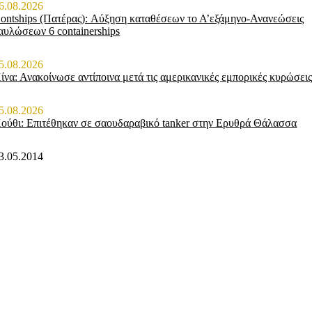
6.08.2026
ontships (Πατέρας): Αύξηση καταθέσεων το Α’εξάμηνο-Ανανεώσεις
αυλώσεων 6 containerships
5.08.2026
ίνα: Ανακοίνωσε αντίποινα μετά τις αμερικανικές εμπορικές κυρώσει
5.08.2026
ούθι: Επιτέθηκαν σε σαουδαραβικό tanker στην Ερυθρά Θάλασσα
3.05.2014