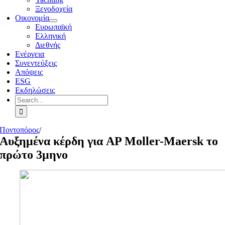
Ξενοδοχεία
Οικονομία
Ευρωπαϊκή
Ελληνική
Διεθνής
Ενέργεια
Συνεντεύξεις
Απόψεις
ESG
Εκδηλώσεις
Search
for:
Ποντοπόρος
/
Αυξημένα κέρδη για AP Moller-Maersk το
πρώτο 3μηνο