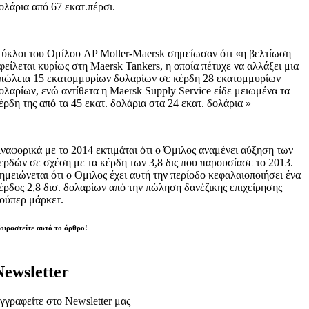
ολάρια από 67 εκατ.πέρσι.
ύκλοι του Ομίλου AP Moller-Maersk σημείωσαν ότι «η βελτίωση
φείλεται κυρίως στη Maersk Tankers, η οποία πέτυχε να αλλάξει μια
πώλεια 15 εκατομμυρίων δολαρίων σε κέρδη 28 εκατομμυρίων
ολαρίων, ενώ αντίθετα η Maersk Supply Service είδε μειωμένα τα
έρδη της από τα 45 εκατ. δολάρια στα 24 εκατ. δολάρια »
ναφορικά με το 2014 εκτιμάται ότι ο Όμιλος αναμένει αύξηση των
ερδών σε σχέση με τα κέρδη των 3,8 δις που παρουσίασε το 2013.
ημειώνεται ότι ο Ομιλος έχει αυτή την περίοδο κεφαλαιοποιήσει ένα
έρδος 2,8 δισ. δολαρίων από την πώληση δανέζικης επιχείρησης
ούπερ μάρκετ.
οιραστείτε αυτό το άρθρο!
Newsletter
γγραφείτε στο Newsletter μας