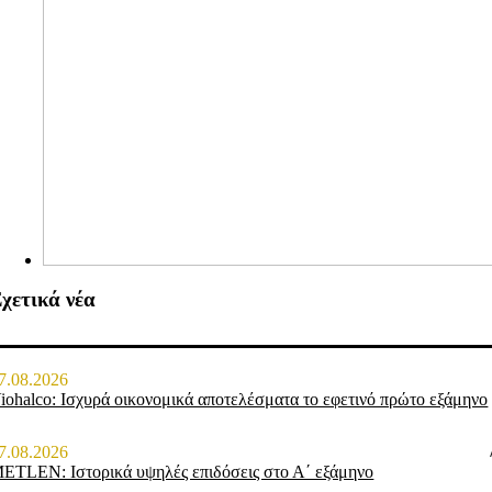
χετικά νέα
7.08.2026
iohalco: Ισχυρά οικονομικά αποτελέσματα το εφετινό πρώτο εξάμηνο
7.08.2026
ETLEN: Ιστορικά υψηλές επιδόσεις στο Α΄ εξάμηνο