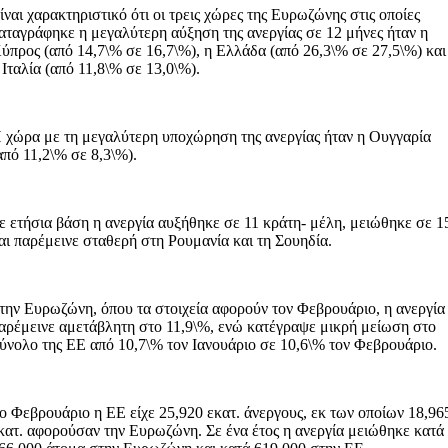
ίναι χαρακτηριστικό ότι οι τρεις χώρες της Ευρωζώνης στις οποίες
αταγράφηκε η μεγαλύτερη αύξηση της ανεργίας σε 12 μήνες ήταν η
ύπρος (από 14,7\% σε 16,7\%), η Ελλάδα (από 26,3\% σε 27,5\%) και
 Ιταλία (από 11,8\% σε 13,0\%).
 χώρα με τη μεγαλύτερη υποχώρηση της ανεργίας ήταν η Ουγγαρία
από 11,2\% σε 8,3\%).
ε ετήσια βάση η ανεργία αυξήθηκε σε 11 κράτη- μέλη, μειώθηκε σε 1
αι παρέμεινε σταθερή στη Ρουμανία και τη Σουηδία.
την Ευρωζώνη, όπου τα στοιχεία αφορούν τον Φεβρουάριο, η ανεργία
αρέμεινε αμετάβλητη στο 11,9\%, ενώ κατέγραψε μικρή μείωση στο
ύνολο της ΕΕ από 10,7\% τον Ιανουάριο σε 10,6\% τον Φεβρουάριο.
ο Φεβρουάριο η ΕΕ είχε 25,920 εκατ. άνεργους, εκ των οποίων 18,96
κατ. αφορούσαν την Ευρωζώνη. Σε ένα έτος η ανεργία μειώθηκε κατά