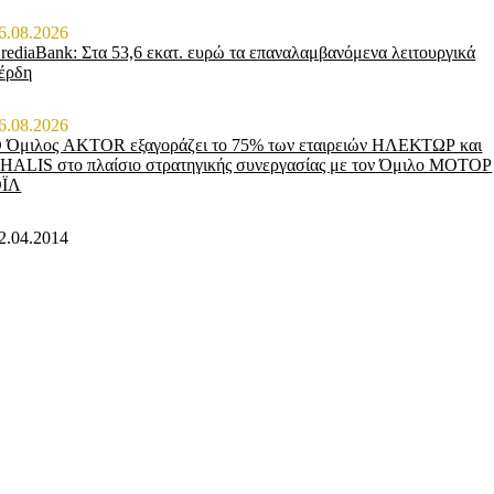
6.08.2026
rediaBank: Στα 53,6 εκατ. ευρώ τα επαναλαμβανόμενα λειτουργικά
έρδη
6.08.2026
 Όμιλος AKTOR εξαγοράζει το 75% των εταιρειών ΗΛΕΚΤΩΡ και
HALIS στο πλαίσιο στρατηγικής συνεργασίας με τον Όμιλο ΜΟΤΟΡ
ΟΪΛ
2.04.2014