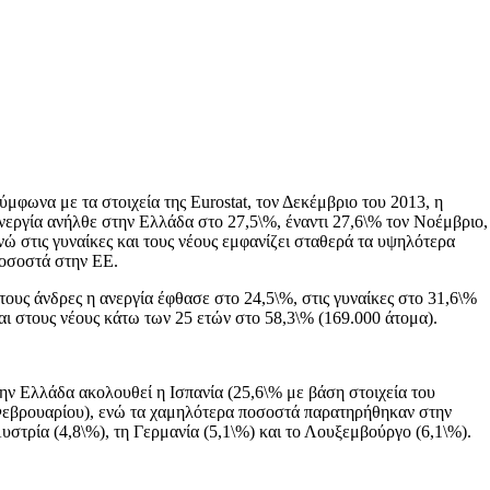
ύμφωνα με τα στοιχεία της Eurostat, τον Δεκέμβριο του 2013, η
νεργία ανήλθε στην Ελλάδα στο 27,5\%, έναντι 27,6\% τον Νοέμβριο,
νώ στις γυναίκες και τους νέους εμφανίζει σταθερά τα υψηλότερα
οσοστά στην ΕΕ.
τους άνδρες η ανεργία έφθασε στο 24,5\%, στις γυναίκες στο 31,6\%
αι στους νέους κάτω των 25 ετών στο 58,3\% (169.000 άτομα).
ην Ελλάδα ακολουθεί η Ισπανία (25,6\% με βάση στοιχεία του
εβρουαρίου), ενώ τα χαμηλότερα ποσοστά παρατηρήθηκαν στην
υστρία (4,8\%), τη Γερμανία (5,1\%) και το Λουξεμβούργο (6,1\%).