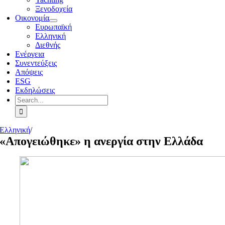
Ξενοδοχεία
Οικονομία
Ευρωπαϊκή
Ελληνική
Διεθνής
Ενέργεια
Συνεντεύξεις
Απόψεις
ESG
Εκδηλώσεις
Search
for:
Ελληνική
/
«Απογειώθηκε» η ανεργία στην Ελλάδα