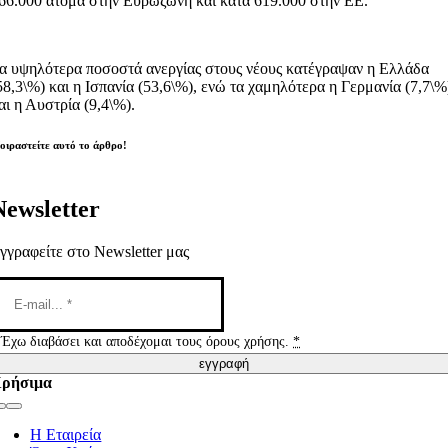
66.000 άτομα στην Ευρωζώνη και κατά 619.000 στην ΕΕ.
α υψηλότερα ποσοστά ανεργίας στους νέους κατέγραψαν η Ελλάδα
58,3\%) και η Ισπανία (53,6\%), ενώ τα χαμηλότερα η Γερμανία (7,7\%
αι η Αυστρία (9,4\%).
οιραστείτε αυτό το άρθρο!
Newsletter
γγραφείτε στο Newsletter μας
Έχω διαβάσει και αποδέχομαι τους όρους χρήσης.
*
εγγραφή
ρήσιμα
Toggle
Navigation
Η Εταιρεία