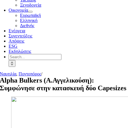
Ξενοδοχεία
Οικονομία
Ευρωπαϊκή
Ελληνική
Διεθνής
Ενέργεια
Συνεντεύξεις
Απόψεις
ESG
Εκδηλώσεις
Search
for:
Ναυτιλία
,
Ποντοπόρος
/
Alpha Bulkers (Α.Αγγελικούση):
Συμφώνησε στην κατασκευή δύο Capesizes