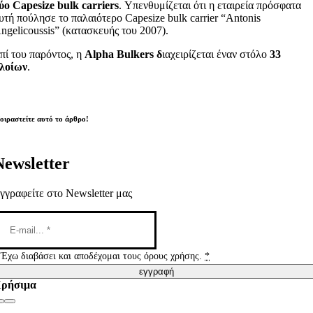
ύο Capesize bulk carriers
. Υπενθυμίζεται ότι η εταιρεία πρόσφατα
υτή πούλησε το παλαιότερο Capesize bulk carrier “Antonis
ngelicoussis” (κατασκευής του 2007).
πί του παρόντος, η
Alpha Bulkers δ
ιαχειρίζεται έναν στόλο
33
λοίων
.
οιραστείτε αυτό το άρθρο!
Newsletter
γγραφείτε στο Newsletter μας
Έχω διαβάσει και αποδέχομαι τους όρους χρήσης.
*
εγγραφή
ρήσιμα
Toggle