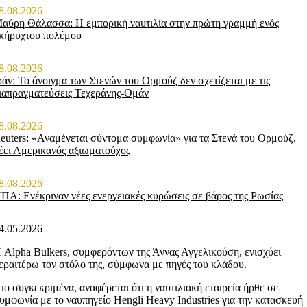
8.08.2026
αύρη Θάλασσα: Η εμπορική ναυτιλία στην πρώτη γραμμή ενός
κήρυχτου πολέμου
8.08.2026
ράν: Το άνοιγμα των Στενών του Ορμούζ δεν σχετίζεται με τις
ιαπραγματεύσεις Τεχεράνης-Ομάν
8.08.2026
euters: «Αναμένεται σύντομα συμφωνία» για τα Στενά του Ορμούζ,
έει Αμερικανός αξιωματούχος
8.08.2026
ΠΑ: Ενέκριναν νέες ενεργειακές κυρώσεις σε βάρος της Ρωσίας
4.05.2026
 Alpha Bulkers, συμφερόντων της Άννας Αγγελικούση, ενισχύει
εραιτέρω τον στόλο της, σύμφωνα με πηγές του κλάδου.
ιο συγκεκριμένα, αναφέρεται ότι η ναυτιλιακή εταιρεία ήρθε σε
υμφωνία με το ναυπηγείο Hengli Heavy Industries για την κατασκευή