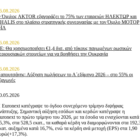
6.08.2026
 Όμιλος AKTOR εξαγοράζει το 75% των εταιρειών ΗΛΕΚΤΩΡ και
HALIS στο πλαίσιο στρατηγικής συνεργασίας με τον Όμιλο ΜΟΤΟΡ
ΟΪΛ
6.08.2026
Ε: Θα χρησιμοποιήσει €1,4 δισ. από τόκους παγωμένων ρωσικών
εριουσιακών στοιχείων για να βοηθήσει την Ουκρανία
6.08.2026
απουτσάνης: Αύξηση πωλήσεων το Α΄εξάμηνο 2026 – στο 55% οι
ξαγωγές
0.05.2026
 Euronext κατέγραψε το όγδοο συνεχόμενο τρίμηνο διψήφιας
νάπτυξης. Σημαντική αύξηση εσόδων και κερδών κατέγραψε η
uronext το πρώτο τρίμηνο του 2026, με τα έσοδα να ενισχύονται κατά
5,3%, στα 528,5 εκατ., τα καθαρά κέρδη να διαμορφώνονται στα 192,
κατ. αυξημένα κατά 16,7%, ενώ τα κέρδη ανά μετοχή (EPS) στα 1,90
υρώ(+17,3%).