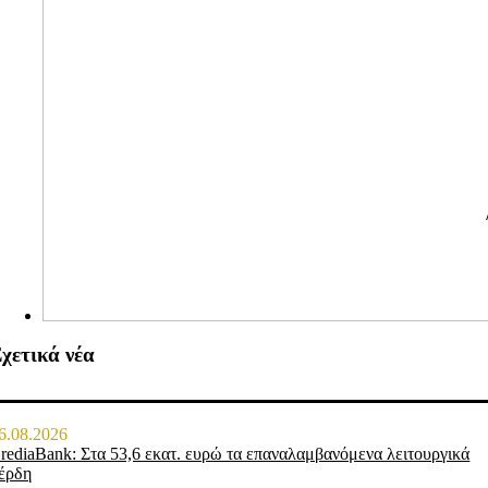
χετικά νέα
6.08.2026
rediaBank: Στα 53,6 εκατ. ευρώ τα επαναλαμβανόμενα λειτουργικά
έρδη