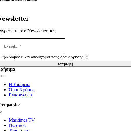
Newsletter
γγραφείτε στο Newsletter μας
Έχω διαβάσει και αποδέχομαι τους όρους χρήσης.
*
εγγραφή
ρήσιμα
Toggle
Navigation
Η Εταιρεία
Όροι Χρήσης
Επικοινωνία
ατηγορίες
Toggle
Navigation
Maritimes TV
Ναυτιλία
Τουρισμός