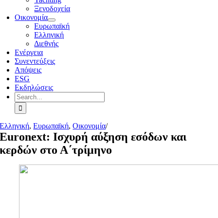
Ξενοδοχεία
Οικονομία
Ευρωπαϊκή
Ελληνική
Διεθνής
Ενέργεια
Συνεντεύξεις
Απόψεις
ESG
Εκδηλώσεις
Search
for:
Ελληνική
,
Ευρωπαϊκή
,
Οικονομία
/
Euronext: Ισχυρή αύξηση εσόδων και
κερδών στο Α΄τρίμηνο