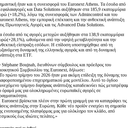
ημαντική ήταν και η συνεισφορά του Euronext Athens. Τα έσοδα από
εφαλαιαγορές και Data Solutions αυξήθηκαν στα 185,9 εκατομμύρια
υρώ (+18,2%), λόγω της συνεισφοράς των Admincontrol και του
uronext Athens, την εμπορική επέκταση και την ανθεκτική ανάπτυξη
τις Πρωτογενείς Αγορές και τις Advanced Data Solutions.
α έσοδα από τις αγορές μετοχών αυξήθηκαν στα 138,9 εκατομμύρια
υρώ(+28,1%), ωθούμενα από την υψηλή μεταβλητότητα και την
νθεκτική είσπραξη εσόδων. Η επίδοση υποστηρίχθηκε από τη
υξανόμενη δυναμική της ελληνικής αγοράς και από τη δυναμική
νάπτυξη στα ETF.
 Stéphane Boujnah, διευθύνων σύμβουλος και πρόεδρος του
ιοικητικού Συμβουλίου της Euronext, δήλωσε:
Το πρώτο τρίμηνο του 2026 ήταν μια ακόμη επίδειξη της δύναμης του
ιαφοροποιημένου επιχειρηματικού μας μοντέλου. Αυτό το όγδοο
υνεχόμενο τρίμηνο διψήφιας ανάπτυξης καταδεικνύει πώς μετατρέψα
ο όραμά μας για ολοκληρωμένες ευρωπαϊκές αγορές σε
ραγματικότητα.
 Euronext βρίσκεται πλέον στην πρώτη γραμμή για να καταγράψει τις
άσεις ανάπτυξης στην Ευρώπη. Κάθε νέο προϊόν ενισχύει τη σημασία
ης ενοποιημένης πλατφόρμας μας για ολόκληρο τον κλάδο, από
εσμικούς έως ιδιώτες πελάτες.»
οιραστείτε αυτό το άρθρο!