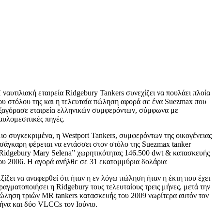
 ναυτιλιακή εταιρεία Ridgebury Tankers συνεχίζει να πουλάει πλοία
ου στόλου της και η τελευταία πώληση αφορά σε ένα Suezmax που
ξαγόρασε εταιρεία ελληνικών συμφερόντων, σύμφωνα με
αυλομεσιτικές πηγές.
ιο συγκεκριμένα, η Westport Tankers, συμφερόντων της οικογένειας
σάγκαρη φέρεται να εντάσσει στον στόλο της Suezmax tanker
Ridgebury Mary Selena” χωρητικότητας 146.500 dwt & κατασκευής
ου 2006. Η αγορά ανήλθε σε 31 εκατομμύρια δολάρια
ξίζει να αναφερθεί ότι ήταν η εν λόγω πώληση ήταν η έκτη που έχει
ραγματοποιήσει η Ridgebury τους τελευταίους τρεις μήνες, μετά την
ώληση τριών MR tankers κατασκευής του 2009 νωρίτερα αυτόν τον
ήνα και δύο VLCCs τον Ιούνιο.