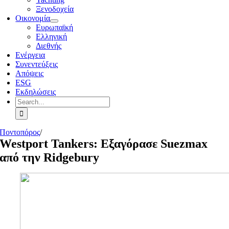
Ξενοδοχεία
Οικονομία
Ευρωπαϊκή
Ελληνική
Διεθνής
Ενέργεια
Συνεντεύξεις
Απόψεις
ESG
Εκδηλώσεις
Search
for:
Ποντοπόρος
/
Westport Tankers: Εξαγόρασε Suezmax
από την Ridgebury