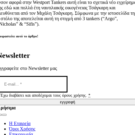
σον αφορά στην Westport Tankers αυτή είναι το σχετικά νέο εγχείρημ
ης εδώ και πολλά έτη ναυτιλιακής οικογένειας Τσάγκαρη και
ιευθύνεται από τον Μιχάλη Τσάγκαρη. Σύμφωνα με την ιστοσελίδα τη
 στόλο της αποτελείται αυτή τη στιγμή από 3 tankers (“Argo”,
Nicholas” & “Sifis”).
οιραστείτε αυτό το άρθρο!
Newsletter
γγραφείτε στο Newsletter μας
Έχω διαβάσει και αποδέχομαι τους όρους χρήσης.
*
εγγραφή
ρήσιμα
Toggle
Navigation
Η Εταιρεία
Όροι Χρήσης
Επικοινωνία