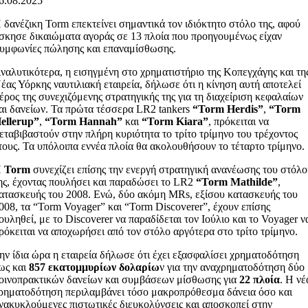
6.08.2025
 δανέζικη Torm επεκτείνει σημαντικά τον ιδιόκτητο στόλο της, αφού
σκησε δικαιώματα αγοράς σε 13 πλοία που προηγουμένως είχαν
υμφωνίες πώλησης και επαναμίσθωσης.
ναλυτικότερα, η εισηγμένη στο χρηματιστήριο της Κοπεγχάγης και τη
έας Υόρκης ναυτιλιακή εταιρεία, δήλωσε ότι η κίνηση αυτή αποτελεί
έρος της συνεχιζόμενης στρατηγικής της για τη διαχείριση κεφαλαίων
αι δανείων. Τα πρώτα τέσσερα LR2 tankers
“Torm Herdis”
,
“Torm
ellerup”
,
“Torm Hannah”
και
“Torm Kiara”
, πρόκειται να
εταβιβαστούν στην πλήρη κυριότητα το τρίτο τρίμηνο του τρέχοντος
τους. Τα υπόλοιπα εννέα πλοία θα ακολουθήσουν το τέταρτο τρίμηνο.
Η
Torm
συνεχίζει επίσης την ενεργή στρατηγική ανανέωσης του στόλ
ης, έχοντας πουλήσει και παραδώσει το LR2
“Torm Mathilde”
,
ατασκευής του 2008. Ενώ, δύο ακόμη MRs, εξίσου κατασκευής του
008, τα “Torm Voyager” και “Torm Discoverer”, έχουν επίσης
ουληθεί, με το Discoverer να παραδίδεται τον Ιούλιο και το Voyager ν
ρόκειται να αποχωρήσει από τον στόλο αργότερα στο τρίτο τρίμηνο.
ην ίδια ώρα η εταιρεία δήλωσε ότι έχει εξασφαλίσει χρηματοδότηση
ως και
857 εκατομμυρίων δολαρίω
ν για την αναχρηματοδότηση δύο
οινοπρακτικών δανείων και συμβάσεων μίσθωσης για
22 πλοία
. Η νέ
ρηματοδότηση περιλαμβάνει τόσο μακροπρόθεσμα δάνεια όσο και
νακυκλούμενες πιστωτικές διευκολύνσεις και αποσκοπεί στην