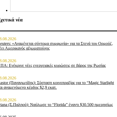
χετικά νέα
8.08.2026
euters: «Αναμένεται σύντομα συμφωνία» για τα Στενά του Ορμούζ,
έει Αμερικανός αξιωματούχος
8.08.2026
ΠΑ: Ενέκρινε νέες ενεργειακές κυρώσεις σε βάρος της Ρωσίας
8.08.2026
astor (Παναγιωτίδης): Σύσταση κοινοπραξίας για το “Magic Starlight
αι αναμενόμενο κέρδος $2,9 εκατ.
8.08.2026
iana (Σ.Παληού): Ναύλωσε το “Florida” έναντι $30.500 ημερησίως