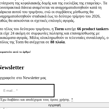
ενίσχυση της κεφαλαιακής δομής και της ευελιξίας της εταιρείας». Τα
οινοπρακτικά δάνεια αναμένεται να αναχρηματοδοτηθούν κατά τη
ιάρκεια αυτού του τριμήνου, ενώ οι συμβάσεις μίσθωσης θα
ναχρηματοδοτηθούν σταδιακά έως το δεύτερο τρίμηνο του 2026,
αθώς θα ασκούνται οι σχετικές επιλογές αγοράς.
το τέλος του δεύτερου τριμήνου, η
Torm
κατείχε
66 product tankers
αι είχε 24 ακόμη σε συμφωνίες πώλησης και επαναμίσθωσης με
ικαιώματα αγοράς. Μόλις ολοκληρωθούν οι τελευταίες συναλλαγές, ο
τόλος της Torm θα ανέρχεται σε
88 πλοία
.
οιραστείτε αυτό το άρθρο!
Newsletter
γγραφείτε στο Newsletter μας
Έχω διαβάσει και αποδέχομαι τους όρους χρήσης.
*
εγγραφή