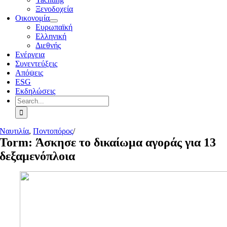
Ξενοδοχεία
Οικονομία
Ευρωπαϊκή
Ελληνική
Διεθνής
Ενέργεια
Συνεντεύξεις
Απόψεις
ESG
Εκδηλώσεις
Search
for:
Ναυτιλία
,
Ποντοπόρος
/
Torm: Άσκησε το δικαίωμα αγοράς για 13
δεξαμενόπλοια